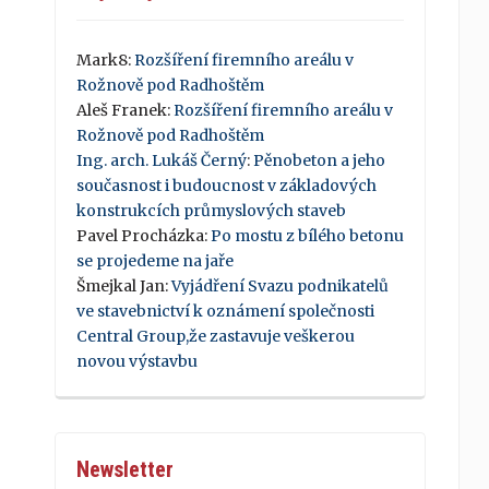
Mark8
:
Rozšíření firemního areálu v
Rožnově pod Radhoštěm
Aleš Franek
:
Rozšíření firemního areálu v
Rožnově pod Radhoštěm
Ing. arch. Lukáš Černý
:
Pěnobeton a jeho
současnost i budoucnost v základových
konstrukcích průmyslových staveb
Pavel Procházka
:
Po mostu z bílého betonu
se projedeme na jaře
Šmejkal Jan
:
Vyjádření Svazu podnikatelů
ve stavebnictví k oznámení společnosti
Central Group,že zastavuje veškerou
novou výstavbu
Newsletter