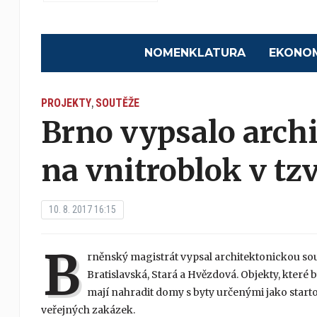
NOMENKLATURA
EKONO
PROJEKTY
SOUTĚŽE
,
Brno vypsalo arch
na vnitroblok v tz
10. 8. 2017 16:15
B
rněnský magistrát vypsal architektonickou sou
Bratislavská, Stará a Hvězdová. Objekty, které 
mají nahradit domy s byty určenými jako start
veřejných zakázek.