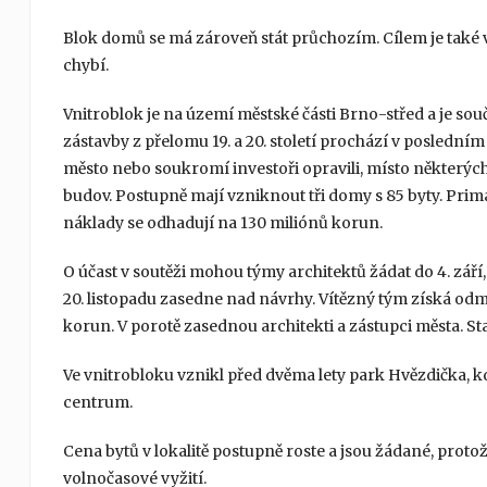
Blok domů se má zároveň stát průchozím. Cílem je také v
chybí.
Vnitroblok je na území městské části Brno-střed a je so
zástavby z přelomu 19. a 20. století prochází v posledn
město nebo soukromí investoři opravili, místo některých
budov. Postupně mají vzniknout tři domy s 85 byty. Pri
náklady se odhadují na 130 miliónů korun.
O účast v soutěži mohou týmy architektů žádat do 4. září,
20. listopadu zasedne nad návrhy. Vítězný tým získá odm
korun. V porotě zasednou architekti a zástupci města. Sta
Ve vnitrobloku vznikl před dvěma lety park Hvězdička, kd
centrum.
Cena bytů v lokalitě postupně roste a jsou žádané, protož
volnočasové vyžití.