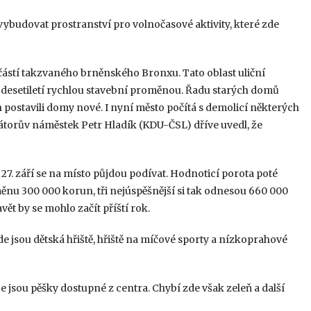
ybudovat prostranství pro volnočasové aktivity, které zde
učástí takzvaného brněnského Bronxu. Tato oblast uliční
ím desetiletí rychlou stavební proměnou. Řadu starých domů
 postavili domy nové. I nyní město počítá s demolicí některých
mátorův náměstek Petr Hladík (KDU-ČSL) dříve uvedl, že
 27. září se na místo půjdou podívat. Hodnoticí porota poté
ěnu 300 000 korun, tři nejúspěšnější si tak odnesou 660 000
vět by se mohlo začít příští rok.
e jsou dětská hřiště, hřiště na míčové sporty a nízkoprahové
e jsou pěšky dostupné z centra. Chybí zde však zeleň a další