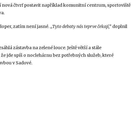
nová čtvrť postavit například komunitní centrum, sportoviště
va.
oper, zatím není jasné. „
Tyto debaty nás teprve čekají,“
doplnil
hlá zástavba na zelené louce. Ještě větší a stále
 že jde spíš o noclehárnu bez potřebných služeb, které
avbou v Sadové.