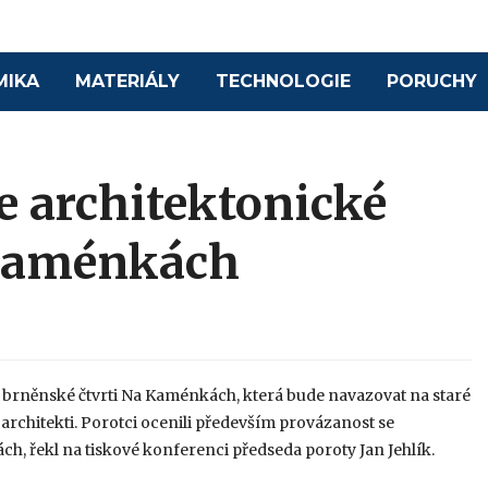
MIKA
MATERIÁLY
TECHNOLOGIE
PORUCHY
e architektonické
 Kaménkách
 brněnské čtvrti Na Kaménkách, která bude navazovat na staré
ř architekti. Porotci ocenili především provázanost se
h, řekl na tiskové konferenci předseda poroty Jan Jehlík.