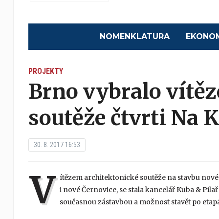
NOMENKLATURA
EKONO
PROJEKTY
Brno vybralo vítěz
soutěže čtvrti Na
30. 8. 2017 16:53
V
ítězem architektonické soutěže na stavbu nové
i nové Černovice, se stala kancelář Kuba & Pila
současnou zástavbou a možnost stavět po etapác