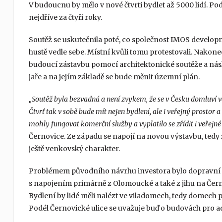
V budoucnu by mělo v nové čtvrti bydlet až 5000 lidí. P
nejdříve za čtyři roky.
Soutěž se uskutečnila poté, co společnost IMOS devel
hustě vedle sebe. Místní kvůli tomu protestovali. Nakone
budoucí zástavbu pomocí architektonické soutěže a násle
jaře a na jejím základě se bude měnit územní plán.
„Soutěž byla bezvadná a není zvykem, že se v Česku domluví ve
Čtvrť tak v sobě bude mít nejen bydlení, ale i veřejný prostor 
mohly fungovat komerční služby a vyplatilo se zřídit i veřejné
Černovice. Ze západu se napojí na novou výstavbu, tedy z
ještě venkovský charakter.
Problémem původního návrhu investora bylo dopravní n
s napojením primárně z Olomoucké a také z jihu na Čer
Bydlení by lidé měli nalézt ve viladomech, tedy domech p
Podél Černovické ulice se uvažuje buď o budovách pro a