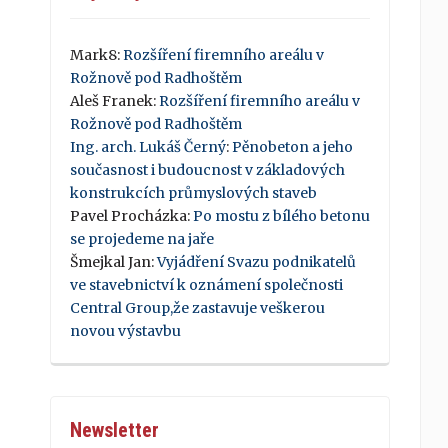
Mark8
:
Rozšíření firemního areálu v
Rožnově pod Radhoštěm
Aleš Franek
:
Rozšíření firemního areálu v
Rožnově pod Radhoštěm
Ing. arch. Lukáš Černý
:
Pěnobeton a jeho
současnost i budoucnost v základových
konstrukcích průmyslových staveb
Pavel Procházka
:
Po mostu z bílého betonu
se projedeme na jaře
Šmejkal Jan
:
Vyjádření Svazu podnikatelů
ve stavebnictví k oznámení společnosti
Central Group,že zastavuje veškerou
novou výstavbu
Newsletter