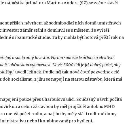
odle náměstka primátora Martina Andera (SZ) se začne stavět
opment přišla s návrhem až sedmipodlažních domů umístěných
c investor záměr stáhl a domluvil se s městem, že vyřeší
dné urbanistické studie. Ta by mohla být hotová příští rok na
řejný a soukromý investor. Forma soutěže je účinná a efektivní.
a další občanskou vybavenost. Navíc 5000 lidí je již dobrý počet, aby
 služby,“
uvedl Jelínek. Podle něj tak nová čtvrť pozvedne celé
 dob socialismu, z jihu se napojí na starou zástavbu, která má
apojení pouze přes Charbulovu ulici. Současný návrh počítá
novickou a celou zástavbou by měl projíždět autobus MHD.
ro menší počet rodin, a na jihu by měly stát i rodinné domy.
dministrativu nebo i kombinovaně pro bydlení.