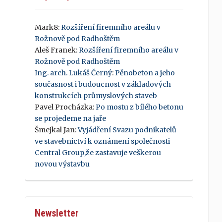
Mark8
:
Rozšíření firemního areálu v
Rožnově pod Radhoštěm
Aleš Franek
:
Rozšíření firemního areálu v
Rožnově pod Radhoštěm
Ing. arch. Lukáš Černý
:
Pěnobeton a jeho
současnost i budoucnost v základových
konstrukcích průmyslových staveb
Pavel Procházka
:
Po mostu z bílého betonu
se projedeme na jaře
Šmejkal Jan
:
Vyjádření Svazu podnikatelů
ve stavebnictví k oznámení společnosti
Central Group,že zastavuje veškerou
novou výstavbu
Newsletter