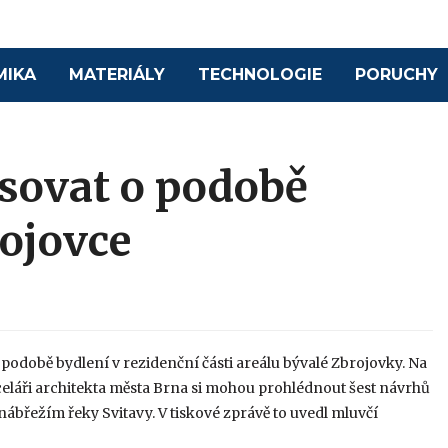
MIKA
MATERIÁLY
TECHNOLOGIE
PORUCHY
sovat o podobě
rojovce
odobě bydlení v rezidenční části areálu bývalé Zbrojovky. Na
eláři architekta města Brna si mohou prohlédnout šest návrhů
 nábřežím řeky Svitavy. V tiskové zprávě to uvedl mluvčí