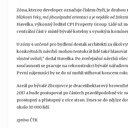
Zóna, kterou developer označuje číslem čtyři, je druhou 
blízkosti řeky, má jihozápadní orientaci a je nejdále od železn
Havelka, výkonný ředitel CPI Property Group. Lidé už moh
centrální část v místě bývalé kotelny s vysokým komíne
U zóny 4 určené pro bydlení dostali architekti za úkol v
konkrétních návrhů mohou tentokrát lidé také hlasovat 
vlastně uvítali,“
dodal Havelka. Po zveřejnění návrhů všech 
současnosti se pracuje na rekonstrukci bývalé nářaďovny
První nájemníci by se do ní mohli stěhovat koncem roku
Areál po bývalé Zbrojovce je dvacetihektarový brownfie
2017 a bude postupovat po částech pravděpodobně víc než d
prostupný a přístupný z více stran. Dnes se do něj lze do
okolo 10 000 lidí.
zpráva ČTK