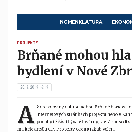
NOMENKLATURA
EKONO
PROJEKTY
Brňané mohou hla
bydlení v Nové Zb
20. 3. 2019 16:19
A
ž do poloviny dubna mohou Brňané hlasovat o p
internetových stránkách projektu nebo v Kanc
podoby té části bývalé továrny, která sousedí s
majitele areálu CPI Property Group Jakub Velen.