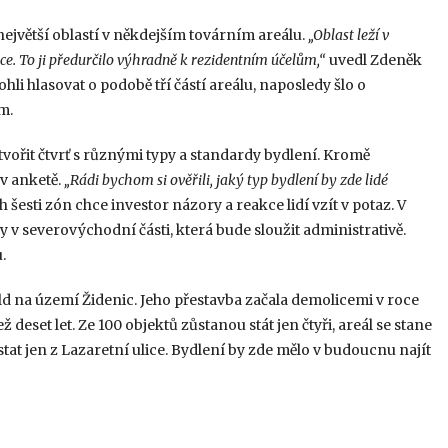
největší oblastí v někdejším továrním areálu.
„Oblast leží v
ice. To ji předurčilo výhradně k rezidentním účelům,“
uvedl Zdeněk
li hlasovat o podobě tří částí areálu, naposledy šlo o
m.
ytvořit čtvrť s různými typy a standardy bydlení. Kromě
v anketě.
„Rádi bychom si ověřili, jaký typ bydlení by zde lidé
šesti zón chce investor názory a reakce lidí vzít v potaz. V
 v severovýchodní části, která bude sloužit administrativě.
.
ld na území Židenic. Jeho přestavba začala demolicemi v roce
eset let. Ze 100 objektů zůstanou stát jen čtyři, areál se stane
stat jen z Lazaretní ulice. Bydlení by zde mělo v budoucnu najít