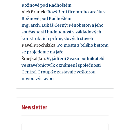
Rožnově pod Radhoštěm
Aleš Franek
:
Rozšíření firemního areálu v
Rožnově pod Radhoštěm
Ing. arch. Lukáš Černý
:
Pěnobeton a jeho
současnost i budoucnost v základových
konstrukcích průmyslových staveb
Pavel Procházka
:
Po mostu z bílého betonu
se projedeme na jaře
Šmejkal Jan
:
Vyjádření Svazu podnikatelů
ve stavebnictví k oznámení společnosti
Central Group,že zastavuje veškerou
novou výstavbu
Newsletter