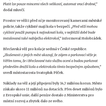
Platit lze pouze mincemi všech velikostí, automat vrací drobné,“
dodal mluvčí.
Prostor ve věži i před ní je monitorovaný kamerami městské
policie, takže cyklisté mají kola v bezpečí.
„Před věží mohou
cyklisté použít pumpu k nafouknutí kola, v nejbližší době bude
instalovaná také nabíječka elektrokol,“
informoval Holobrádek.
Břeclavská věž pro kola je sedmá v České republice.
„Zkušenosti z jiných měst ukazují, že zájem o parkovací věže je.
Věřím tomu, že i Břeclavané tuto službu ocení a budou parkovat
především dražší kola a elektrokola tímto bezpečným způsobem,“
uvedl místostarosta Svatopluk Pěček.
Náklady na věž a její připojení byly 14,7 miliónu korun. Město
získalo skoro 11 miliónů na dotacích. Přes deset miliónů bylo
z Evropské unie, další peníze dostalo z Ministerstva pro
místní rozvoj a zbytek dalo ze svého.