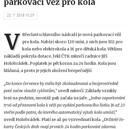
parkovací věž pro kola
23. 7. 2018 10:29
V
Břeclavi u hlavního nádraží je nová parkovací věž
pro kola. Nabízí skoro 120 míst, z nich jsou 102 pro
kola nebo elektrokola a 16 pro dětská kola. Většinu
nákladů pokryla dotace, řekl ČTK mluvčí radnice Jiří
Holobrádek. Poplatek je pět korun za 24 hodin. Kola jsou
hlídaná, a proto je jejich uložení bezpečnější.
„Do konce července by měla být zkolaudovaná a bezprostředně
poté začne sloužit cyklistům,“
uvedl mluvčí. Základy vznikly
loni na podzim, montáž pak začala na jaře.
„Jedno zaparkování
trvá od přistavení kola k věži po vydání parkovacího lístku 16 až 23
vteřin podle patra, do kterého automatický výtah kolo umístí,“
uvedl Holobrádek. Platí se až po vyzvednutí kola.
„Držitelé In-
karty Českých drah mají prvních 24 hodin parkování zdarma.