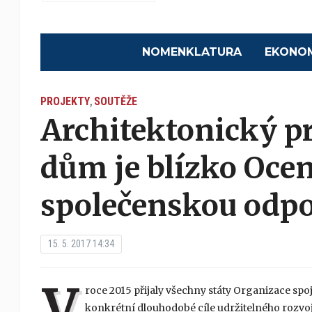
NOMENKLATURA
EKONO
PROJEKTY
SOUTĚŽE
,
Architektonický pr
dům je blízko Oce
společenskou odp
15. 5. 2017 14:34
V
roce 2015 přijaly všechny státy Organizace spo
konkrétní dlouhodobé cíle udržitelného rozvoje