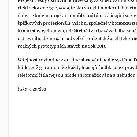
Projekt Český ostrovní dům se zabývá směřováním k sob
elektrická energie, voda, teplo) za užití moderních met
doby se kolem projektu utvořil silný tým skládající se z 
špičkových profesionálů. Všichni společně v kontextu st
kroku stavby domova, udržitelněji zachovávajícího souča
ostrovního domu sahá od velké studentské architektonic
reálných prototypních staveb na rok 2018.
Veřejnost rozhodne v on-line hlasování podle systému 
kódu, což garantuje, že každý hlasující odhlasuje oprav
telefonní čísla nejsou nikde shromažďována a nebudou d
tisková zpráva