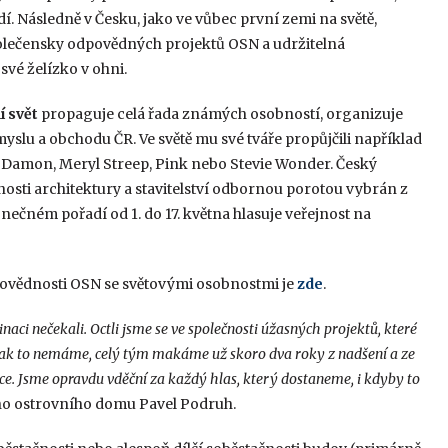
. Následně v Česku, jako ve vůbec první zemi na světě,
olečensky odpovědných projektů OSN a udržitelná
vé želízko v ohni.
 svět
propaguje celá řada známých osobností, organizuje
slu a obchodu ČR. Ve světě mu své tváře propůjčili například
tt Damon, Meryl Streep, Pink nebo Stevie Wonder. Český
lnosti architektury a stavitelství odbornou porotou vybrán z
nečném pořadí od 1. do 17. května hlasuje veřejnost na
ovědnosti OSN se světovými osobnostmi je
zde
.
i nečekali. Octli jsme se ve společnosti úžasných projektů, které
Tak to nemáme, celý tým makáme už skoro dva roky z nadšení a ze
ce. Jsme opravdu vděční za každý hlas, který dostaneme, i kdyby to
ého ostrovního domu Pavel Podruh.