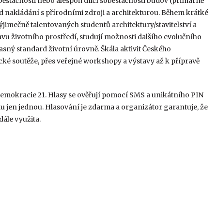
ěstačnosti nebo alespoň dílčí soběstačnosti budov (primárně
od nakládání s přírodními zdroji a architekturou. Během krátké
výjimečně talentovaných studentů architektury/stavitelství a
avu životního prostředí, studují možnosti dalšího evolučního
sný standard životní úrovně. Škála aktivit Českého
ké soutěže, přes veřejné workshopy a výstavy až k přípravě
Demokracie 21. Hlasy se ověřují pomocí SMS a unikátního PIN
du jen jednou. Hlasování je zdarma a organizátor garantuje, že
ále využita.