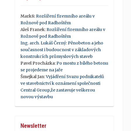
Mark8
:
Rozšíření firemního areálu v
Rožnově pod Radhoštěm
Aleš Franek
:
Rozšíření firemního areálu v
Rožnově pod Radhoštěm
Ing. arch. Lukáš Černý
:
Pěnobeton a jeho
současnost i budoucnost v základových
konstrukcích průmyslových staveb
Pavel Procházka
:
Po mostu z bílého betonu
se projedeme na jaře
Šmejkal Jan
:
Vyjádření Svazu podnikatelů
ve stavebnictví k oznámení společnosti
Central Group,že zastavuje veškerou
novou výstavbu
Newsletter