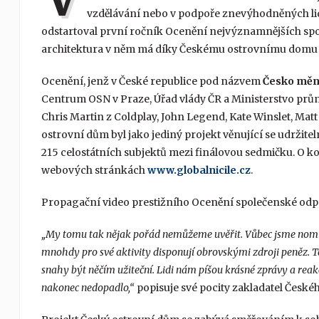
vzdělávání nebo v podpoře znevýhodněných lidí
odstartoval první ročník Ocenění nejvýznamnějších sp
architektura v něm má díky Českému ostrovnímu domu s
Ocenění, jenž v České republice pod názvem
Česko mění
Centrum OSN v Praze, Úřad vlády ČR a Ministerstvo průmy
Chris Martin z Coldplay, John Legend, Kate Winslet, Ma
ostrovní dům byl jako jediný projekt věnující se udržite
215 celostátních subjektů mezi finálovou sedmičku. O ko
webových stránkách
www.globalnicile.cz
.
Propagační video prestižního Ocenění společenské odp
„My tomu tak nějak pořád nemůžeme uvěřit. Vůbec jsme nominac
mnohdy pro své aktivity disponují obrovskými zdroji peněz. 
snahy být něčím užiteční. Lidi nám píšou krásné zprávy a reak
nakonec nedopadlo,“
popisuje své pocity zakladatel Česk