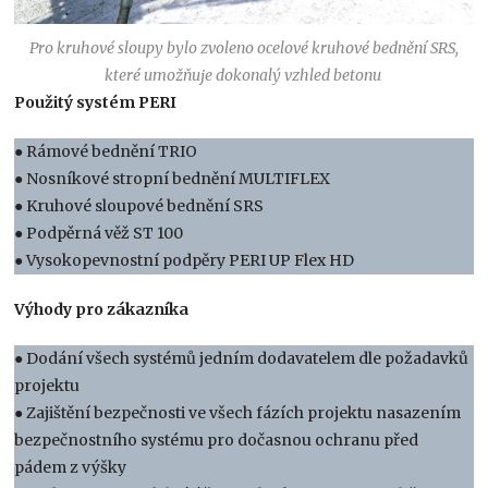
Pro kruhové sloupy bylo zvoleno ocelové kruhové bednění SRS,
které umožňuje dokonalý vzhled betonu
Použitý systém PERI
● Rámové bednění TRIO
● Nosníkové stropní bednění MULTIFLEX
● Kruhové sloupové bednění SRS
● Podpěrná věž ST 100
● Vysokopevnostní podpěry PERI UP Flex HD
Výhody pro zákazníka
● Dodání všech systémů jedním dodavatelem dle požadavků
projektu
● Zajištění bezpečnosti ve všech fázích projektu nasazením
bezpečnostního systému pro dočasnou ochranu před
pádem z výšky