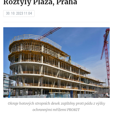
Roztyly Plaza, Praha
30. 10. 2023 11:04
Okraje hotových stropních desek zajištěny proti pádu z výšky
ochrannými mřížemi PROKIT