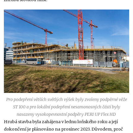
Pro podepření větších světlých výšek byly zvoleny podpěrné věže
ST 100 a pro lokální podepření nesamonosných částí byly
nasazeny vysokopevnostní podpěry PERI UP Flex HD
Hrubá stavba byla zahájena v lednu loňského roku a její
dokončení je plánováno na prosinec 2023. Důvodem, proč