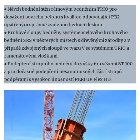
● Návrh bednění stěn rámovým bedněním TRIO pro
dosažení povrchu betonu s kvalitou odpovídající PB2
opatřeným správně zvolenou bednicí deskou.
● Kruhové sloupy bedněny systémeocelového kruhového
bednění SRS v některých místech s dřevěnými zárodky a v
případě zdvojených sloupů ve tvaru V se systémem TRIO a
ramenátovými vložkami.
● Podepření stropního bednění do výšky 6m věžemi ST 100
a pro dočasné podepření nesamonosných částí stropů
podpěrami s vysokou únosností PERI UP Flex HD.