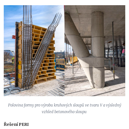
Polovina formy pro výrobu kruhových sloupů ve tvaru V a výsledný
vzhled betonového sloupu
Řešení PERI