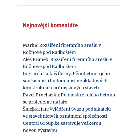
Nejnovější komentáře
Mark8
:
Rozšíření firemního areálu v
Rožnově pod Radhoštěm
Aleš Franek
:
Rozšíření firemního areálu v
Rožnově pod Radhoštěm
Ing. arch. Lukáš Černý
:
Pěnobeton a jeho
současnost i budoucnost v základových
konstrukcích průmyslových staveb
Pavel Procházka
:
Po mostu z bílého betonu
se projedeme na jaře
Šmejkal Jan
:
Vyjádření Svazu podnikatelů
ve stavebnictví k oznámení společnosti
Central Group,že zastavuje veškerou
novou výstavbu