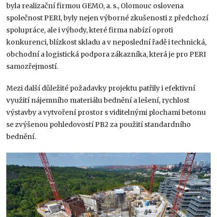
byla realizační firmou GEMO, a. s., Olomouc oslovena
společnost PERI, byly nejen výborné zkušenosti z předchozí
spolupráce, ale i výhody, které firma nabízí oproti
konkurenci, blízkost skladu a v neposlední řadě i technická,
obchodní a logistická podpora zákazníka, která je pro PERI
samozřejmostí.
Mezi další důležité požadavky projektu patřily i efektivní
využití nájemního materiálu bednění a lešení, rychlost
výstavby a vytvoření prostor s viditelnými plochami betonu
se zvýšenou pohledovostí PB2 za použití standardního
bednění.