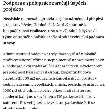
Podpora a spolupráce zaručují úspěch
projektu
Nezávisle na rozsahu projektu a jeho náročnosti přispívá
projektové řešení bednění a lešení významně k
hospodárnosti realizace. Proto je výhodné, když se do
týmu od samého počátku začlení také technická podpora
stavby.
Administrativní budova Roztyly Plaza vyrůstá v lokalitě
pražských Roztyl přímo u stejnojmenné stanice metra linky
C podle projektu studia Aulík Fišer architekti. Developerem
je společnost Passerinvest Group. Elegantní budova
nabídne 21 700 m2 moderních kancelářských prostor v
sedmi nadzemních podlažích, z nichž poslední je ustupující,
1600 m2 obchodních ploch v přízemí, střešní terasu,
moderní kantýnu s kavárnou a 330 parkovacích míst v
suterénu. Pro veřejnost zde vznikne parkoviště P+R se
zhruba stovkou míst.