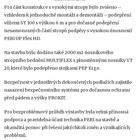
Pro část konstrukce s vysokými stropy bylo zvoleno –
vzhledem k jednoduché montáži a demontáži – podepření
věžemi ST 100 s výškou 6 m a pro dočasné podepření
nesamonosných částí stropů podpěry s vysokou únosností
PERI UP Flex HD.
Na stavbu bylo dodáno také 2000 m2 nosníkového
stropního bednění MULTIFLEX s plnostěnnými nosníky VT
20, které bylo podepřeno stojkami PEP Ergo.
Bezpečnost v jednotlivých dokončených podlažích zajistilo
nasazení bezpečnostního systému pro dočasnou ochranu
před pádem z výšky PROKIT.
Pro bezproblémový průběh výstavby byla velmi přínosná
podpora a pravidelná účast technika PERI na stavbě a
okamžitá pomoc při řešení jakýchkoli změn a vznikajících
problémů.