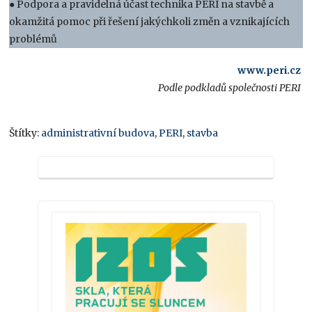
● Podpora a pravidelná účast technika PERI na stavbě a
okamžitá pomoc při řešení jakýchkoli změn a vznikajících
problémů
www.peri.cz
Podle podkladů společnosti PERI
Štítky:
administrativní budova
,
PERI
,
stavba