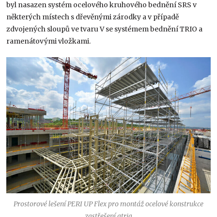
byl nasazen systém ocelového kruhového bednění SRS v
některých místech s dřevěnými zárodky a v případě
zdvojených sloupů ve tvaru V se systémem bednění TRIO a
ramenátovými vložkami.
Prostorové lešení PERI UP Flex pro montáž ocelové konstrukce
zastřešení atria