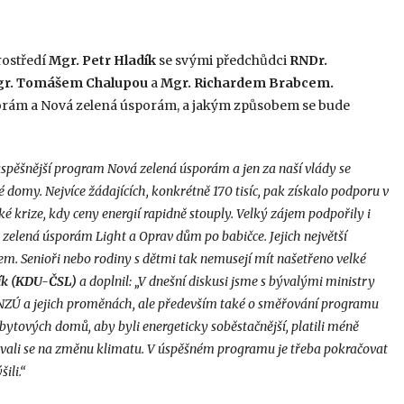
rostředí
Mgr. Petr Hladík
se svými předchůdci
RNDr.
r. Tomášem Chalupou
a
Mgr. Richardem Brabcem.
sporám a Nová zelená úsporám, a jakým způsobem se bude
spěšnější program Nová zelená úsporám a jen za naší vlády se
vé domy. Nejvíce žádajících, konkrétně 170 tisíc, pak získalo podporu v
é krize, kdy ceny energií rapidně stouply. Velký zájem podpořily i
 zelená úsporám Light a Oprav dům po babičce. Jejich největší
m. Senioři nebo rodiny s dětmi tak nemusejí mít našetřeno velké
ík (KDU-ČSL)
a doplnil: „V dnešní diskusi jsme s bývalými ministry
h NZÚ a jejich proměnách, ale především také o směřování programu
tových domů, aby byli energeticky soběstačnější, platili méně
tovali se na změnu klimatu. V úspěšném programu je třeba pokračovat
ili.“