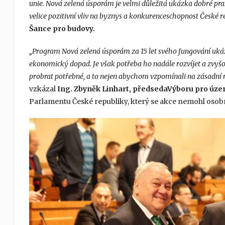
unie. Nová zelená úsporám je velmi důležitá ukázka dobré pra
velice pozitivní vliv na byznys a konkurenceschopnost České r
Šance pro budovy.
„Program Nová zelená úsporám za 15 let svého fungování ukázal
ekonomický dopad. Je však potřeba ho nadále rozvíjet a zvyšo
probrat potřebné, a to nejen abychom vzpomínali na zásadní m
vzkázal
Ing. Zbyněk Linhart, předsedaVýboru pro územn
Parlamentu České republiky, který se akce nemohl osobn