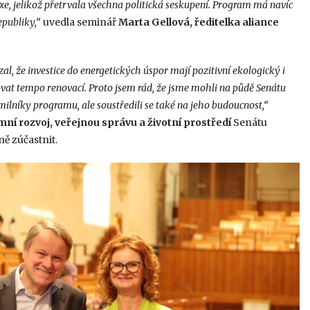
xe, jelikož přetrvala všechna politická seskupení. Program má navíc
epubliky,“
uvedla seminář
Marta Gellová, ředitelka aliance
, že investice do energetických úspor mají pozitivní ekologický i
vat tempo renovací. Proto jsem rád, že jsme mohli na půdě Senátu
ilníky programu, ale soustředili se také na jeho budoucnost,“
í rozvoj, veřejnou správu a životní prostředí
Senátu
ě zúčastnit.