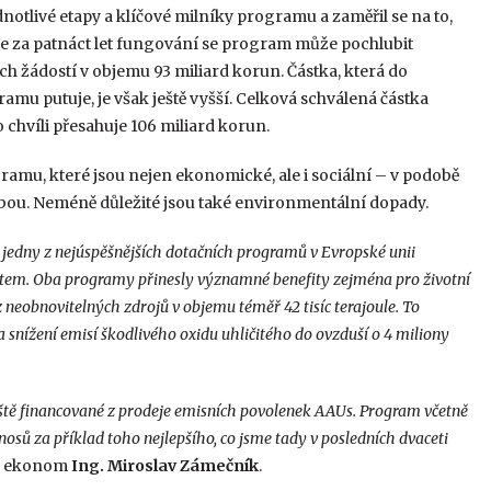
notlivé etapy a klíčové milníky programu a zaměřil se na to,
že za patnáct let fungování se program může pochlubit
ch žádostí v objemu 93 miliard korun. Částka, která do
u putuje, je však ještě vyšší. Celková schválená částka
to chvíli přesahuje 106 miliard korun.
amu, které jsou nejen ekonomické, ale i sociální – v podobě
. Neméně důležité jsou také environmentální dopady.
 jedny z nejúspěšnějších dotačních programů v Evropské unii
tem. Oba programy přinesly významné benefity zejména pro životní
 neobnovitelných zdrojů v objemu téměř 42 tisíc terajoule. To
a snížení emisí škodlivého oxidu uhličitého do ovzduší o 4 miliony
eště financované z prodeje emisních povolenek AAUs. Program včetně
sů za příklad toho nejlepšího, co jsme tady v posledních dvaceti
se ekonom
Ing. Miroslav Zámečník
.