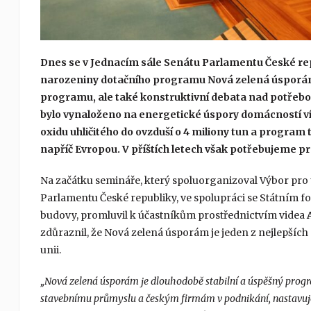
Dnes se v Jednacím sále Senátu Parlamentu České repu
narozeniny dotačního programu Nová zelená úsporám
programu, ale také konstruktivní debata nad potřebo
bylo vynaloženo na energetické úspory domácností víc
oxidu uhličitého do ovzduší o 4 miliony tun a program t
napříč Evropou. V příštích letech však potřebujeme p
Na začátku semináře, který spoluorganizoval Výbor pro 
Parlamentu České republiky, ve spolupráci se Státním f
budovy, promluvil k účastníkům prostřednictvím videa
zdůraznil, že Nová zelená úsporám je jeden z nejlepší
unii.
„Nová zelená úsporám je dlouhodobě stabilní a úspěšný pro
stavebnímu průmyslu a českým firmám v podnikání, nastavuje 