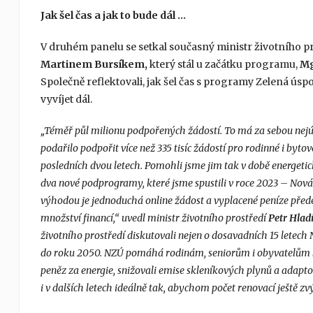
Jak šel čas a jak to bude dál …
V druhém panelu se setkal současný ministr životního p
Martinem Bursíkem,
který stál u začátku programu,
Mg
Společně reflektovali, jak šel čas s programy Zelená ú
vyvíjet dál.
„Téměř půl milionu podpořených žádostí. To má za sebou nejú
podařilo podpořit více než 335 tisíc žádostí pro rodinné i byto
posledních dvou letech. Pomohli jsme jim tak v době energetick
dva nové podprogramy, které jsme spustili v roce 2023 – Nová
výhodou je jednoduchá online žádost a vyplacené peníze přede
množství financí,“ uvedl ministr životního prostředí
Petr Hlad
životního prostředí diskutovali nejen o dosavadních 15 letec
do roku 2050. NZÚ pomáhá rodinám, seniorům i obyvatelům by
peněz za energie, snižovali emise skleníkových plynů a adap
i v dalších letech ideálně tak, abychom počet renovací ještě zvýš