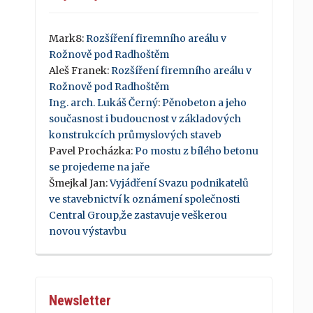
Mark8
:
Rozšíření firemního areálu v
Rožnově pod Radhoštěm
Aleš Franek
:
Rozšíření firemního areálu v
Rožnově pod Radhoštěm
Ing. arch. Lukáš Černý
:
Pěnobeton a jeho
současnost i budoucnost v základových
konstrukcích průmyslových staveb
Pavel Procházka
:
Po mostu z bílého betonu
se projedeme na jaře
Šmejkal Jan
:
Vyjádření Svazu podnikatelů
ve stavebnictví k oznámení společnosti
Central Group,že zastavuje veškerou
novou výstavbu
Newsletter