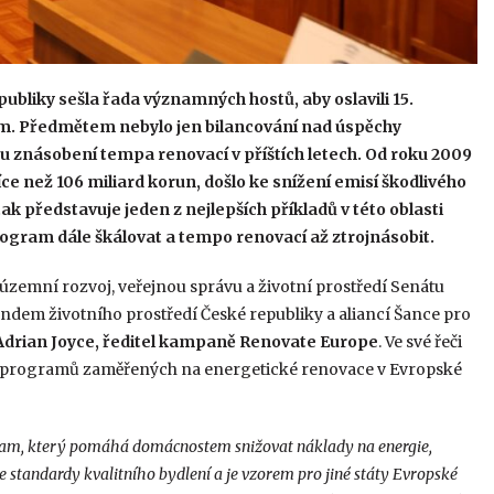
bliky sešla řada významných hostů, aby oslavili 15.
. Předmětem nebylo jen bilancování nad úspěchy
u znásobení tempa renovací v příštích letech. Od roku 2009
e než 106 miliard korun, došlo ke snížení emisí škodlivého
ak představuje jeden z nejlepších příkladů v této oblasti
rogram dále škálovat a tempo renovací až ztrojnásobit.
územní rozvoj, veřejnou správu a životní prostředí Senátu
ondem životního prostředí České republiky a aliancí Šance pro
Adrian Joyce, ředitel kampaně Renovate Europe
. Ve své řeči
ch programů zaměřených na energetické renovace v Evropské
gram, který pomáhá domácnostem snižovat náklady na energie,
standardy kvalitního bydlení a je vzorem pro jiné státy Evropské