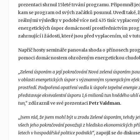
prezentaci shrnul 15leté trvání programu. Připomněl jed
kam se program od svých začátků posunul. Uvedl také, 
reálnými výsledky v podobě více než 435 tisíc vyplacený
energetických úspor domácností prostřednictvím program
zahrnující i žádosti, které jsou před vyplacením, už v tu
Napříč hosty semináře panovala shoda o přínosech progr
pomoci domácnostem ohroženým energetickou chudobou
„Zelená úsporám a její pokračování Nová zelená úsporám jsou
v oblasti energetických úspor s významným synergickým efek
prostředí. Podpořená opatření vedla k úspoře tepelné energie z
představuje ekvivalentní úsporu 1,6 milionů tun hnědého uhlí 
tun,“
zdůraznil ve své prezentaci
Petr Valdman.
„Jsem rád, že jsem mohl být u zrodu Zelené úsporám, tehdy j
všech jeho pokračování považuji z hlediska ekonomických příno
letech v hospodářské politice podnikli“,
zapojil se do disku