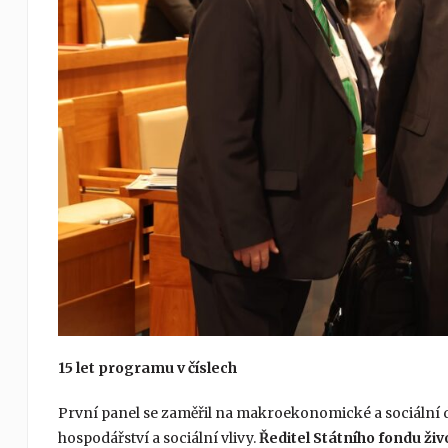
15 let programu v číslech
První panel se zaměřil na makroekonomické a sociální 
hospodářství a sociální vlivy.
Ředitel Státního fondu ži