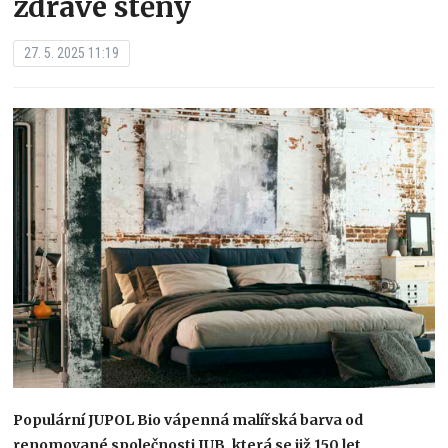
zdravé stěny
27. 5. 2025 11:19
Populární JUPOL Bio vápenná malířská barva od
renomované společnosti JUB, která se již 150 let