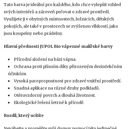
Tato barva je ideální pro každého, kdo chce vylepšit vzhled
svých interiérů a zároveň pečovat o zdravé prostředí.
Využijete ji v obytných místnostech, ložnicích, dětských
pokojích, ale také v prostorech se zvýšenou vlhkostí, jako
jsou koupelny nebo prádelny.
Hlavní přednosti JUPOL Bio vápenné malířské barvy
Přírodní složení na bázi vápna.
Ochrana proti plísním díky přirozeným dezinfekčním
účinkům.
Vysoká paropropustnost pro zdravé vnitřní prostředí.
Snadná aplikace na různé druhy podkladů.
Otěruvzdorný povrch a dlouhá životnost.
Ekologické řešení šetrné k přírodě.
Rozdíl, který ucítíte
Neváhejte a proměňte svůj domov pomocí této jedinečné