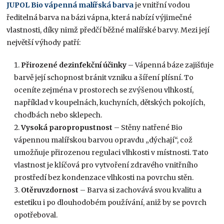
JUPOL Bio vápenná malířská barva
je vnitřní vodou
ředitelná barva na bázi vápna, která nabízí výjimečné
vlastnosti, díky nimž předčí běžné malířské barvy. Mezi její
největší výhody patří:
Přirozené dezinfekční účinky
– Vápenná báze zajišťuje
barvě její schopnost bránit vzniku a šíření plísní. To
oceníte zejména v prostorech se zvýšenou vlhkostí,
například v koupelnách, kuchyních, dětských pokojích,
chodbách nebo sklepech.
Vysoká paropropustnost
– Stěny natřené Bio
vápennou malířskou barvou opravdu „dýchají“, což
umožňuje přirozenou regulaci vlhkosti v místnosti. Tato
vlastnost je klíčová pro vytvoření zdravého vnitřního
prostředí bez kondenzace vlhkosti na povrchu stěn.
Otěruvzdornost
– Barva si zachovává svou kvalitu a
estetiku i po dlouhodobém používání, aniž by se povrch
opotřeboval.