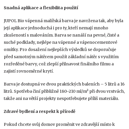
Snadná aplikace a flexibilita použití
JUPOL Bio vápenná malířská barva je navržena tak, aby byla
její aplikace jednoduchá i pro ty, kteří nemají mnoho
zkušeností s malováním. Barva se nanáší na pevné, čisté a
suché podklady, nejlépe na vápenné a vápenocementové
omítky. Pro dosažení nejlepších výsledků se doporučuje
před samotným nátěrem použít základní nátěr s využitím
rozředěné barvy, což zlepší přilnavost finálního filmu a
zajistí rovnoměrné krytí.
Barva je dostupná ve dvou praktických baleních – 5 litrů a 16
litrů. Spotřeba činí přibližně 180–210 ml/m² při dvou vrstvách,
takže ani na větší projekty nespotřebujete příliš materiálu.
Zdravé bydlení a respekt k přírodě
Pokud chcete svůj domov proměnit ve zdravější místo k