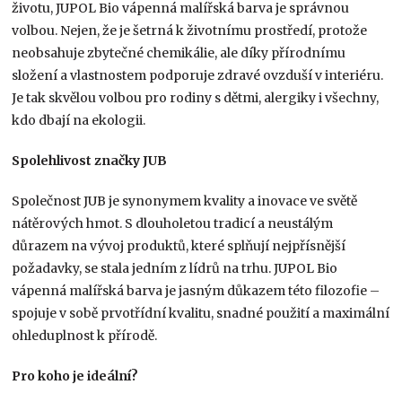
životu, JUPOL Bio vápenná malířská barva je správnou
volbou. Nejen, že je šetrná k životnímu prostředí, protože
neobsahuje zbytečné chemikálie, ale díky přírodnímu
složení a vlastnostem podporuje zdravé ovzduší v interiéru.
Je tak skvělou volbou pro rodiny s dětmi, alergiky i všechny,
kdo dbají na ekologii.
Spolehlivost značky JUB
Společnost JUB je synonymem kvality a inovace ve světě
nátěrových hmot. S dlouholetou tradicí a neustálým
důrazem na vývoj produktů, které splňují nejpřísnější
požadavky, se stala jedním z lídrů na trhu. JUPOL Bio
vápenná malířská barva je jasným důkazem této filozofie –
spojuje v sobě prvotřídní kvalitu, snadné použití a maximální
ohleduplnost k přírodě.
Pro koho je ideální?