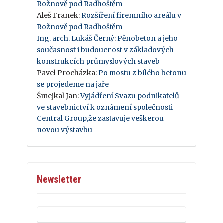
Rožnově pod Radhoštěm
Aleš Franek
:
Rozšíření firemního areálu v
Rožnově pod Radhoštěm
Ing. arch. Lukáš Černý
:
Pěnobeton a jeho
současnost i budoucnost v základových
konstrukcích průmyslových staveb
Pavel Procházka
:
Po mostu z bílého betonu
se projedeme na jaře
Šmejkal Jan
:
Vyjádření Svazu podnikatelů
ve stavebnictví k oznámení společnosti
Central Group,že zastavuje veškerou
novou výstavbu
Newsletter