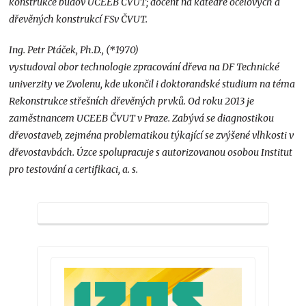
konstrukce budov UCEEB ČVUT; docent na katedře ocelových a
dřevěných konstrukcí FSv ČVUT.
Ing. Petr Ptáček, Ph.D., (*1970)
vystudoval obor technologie zpracování dřeva na DF Technické
univerzity ve Zvolenu, kde ukončil i doktorandské studium na téma
Rekonstrukce střešních dřevěných prvků. Od roku 2013 je
zaměstnancem UCEEB ČVUT v Praze. Zabývá se diagnostikou
dřevostaveb, zejména problematikou týkající se zvýšené vlhkosti v
dřevostavbách. Úzce spolupracuje s autorizovanou osobou Institut
pro testování a certifikaci, a. s.