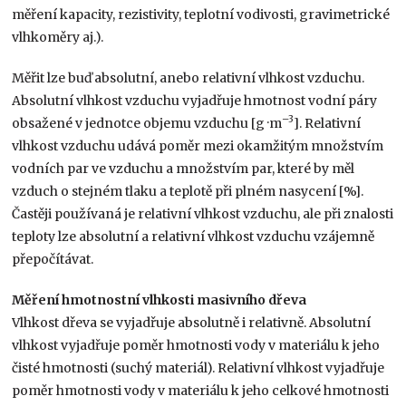
měření kapacity, rezistivity, teplotní vodivosti, gravimetrické
vlhkoměry aj.).
Měřit lze buď absolutní, anebo relativní vlhkost vzduchu.
Absolutní vlhkost vzduchu vyjadřuje hmotnost vodní páry
–3
obsažené v jednotce objemu vzduchu [g ·m
]. Relativní
vlhkost vzduchu udává poměr mezi okamžitým množstvím
vodních par ve vzduchu a množstvím par, které by měl
vzduch o stejném tlaku a teplotě při plném nasycení [%].
Častěji používaná je relativní vlhkost vzduchu, ale při znalosti
teploty lze absolutní a relativní vlhkost vzduchu vzájemně
přepočítávat.
Měření hmotnostní vlhkosti masivního dřeva
Vlhkost dřeva se vyjadřuje absolutně i relativně. Absolutní
vlhkost vyjadřuje poměr hmotnosti vody v materiálu k jeho
čisté hmotnosti (suchý materiál). Relativní vlhkost vyjadřuje
poměr hmotnosti vody v materiálu k jeho celkové hmotnosti