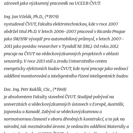
zároveň jako výzkumný pracovník na UCEEB ČVUT.
Ing. Jan Včelák, Ph.D., (*1979)
vystudoval ČVUT, Fakultu elektrotechnickou, kde v roce 2007
obdržel titul Ph.D. V letech 2006–2007 pracoval v Ricardo Prague
jako SW/HW vývojář pro automobilový průmysl, v letech 2007–
2011 jako postdoc researcher v Tyndall NI (IRL). Od roku 2012
pracuje na ČVUT na vědeckovýzkumných projektech v oblasti
senzoriky. V roce 2013 stál u zrodu Univerzitního centra
energeticky efektivních budov ČVUT, kde nyní pracuje jako vedoucí
oddělení monitorování a inteligentního řízení inteligentních budov.
Doc. Ing. Petr Kuklík, CSc., (*1949)
je absolventem Fakulty stavební ČVUT. Studijně pobýval na
univerzitách a vědeckovýzkumných ústavech v Evropě, Austrálii,
Japonsku a Kanadě. Zabývá se vědeckovýzkumnou a
normotvornou činností v oboru dřevěných konstrukcí, a to jak na
národní, tak mezinárodní úrovni. Je vedoucím oddělení Materiály a