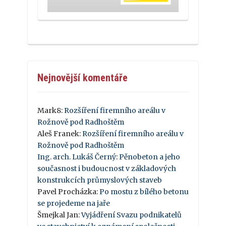
Nejnovější komentáře
Mark8
:
Rozšíření firemního areálu v
Rožnově pod Radhoštěm
Aleš Franek
:
Rozšíření firemního areálu v
Rožnově pod Radhoštěm
Ing. arch. Lukáš Černý
:
Pěnobeton a jeho
současnost i budoucnost v základových
konstrukcích průmyslových staveb
Pavel Procházka
:
Po mostu z bílého betonu
se projedeme na jaře
Šmejkal Jan
:
Vyjádření Svazu podnikatelů