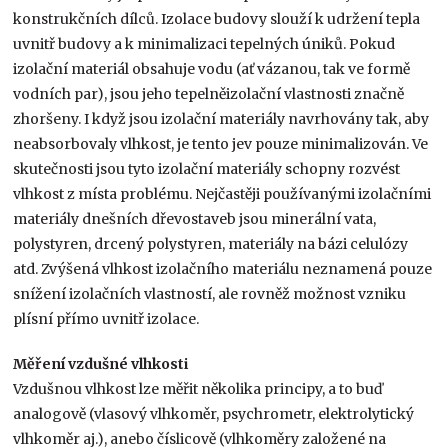
konstrukčních dílců. Izolace budovy slouží k udržení tepla
uvnitř budovy a k minimalizaci tepelných úniků. Pokud
izolační materiál obsahuje vodu (ať vázanou, tak ve formě
vodních par), jsou jeho tepelněizolační vlastnosti značně
zhoršeny. I když jsou izolační materiály navrhovány tak, aby
neabsorbovaly vlhkost, je tento jev pouze minimalizován. Ve
skutečnosti jsou tyto izolační materiály schopny rozvést
vlhkost z místa problému. Nejčastěji používanými izolačními
materiály dnešních dřevostaveb jsou minerální vata,
polystyren, drcený polystyren, materiály na bázi celulózy
atd. Zvýšená vlhkost izolačního materiálu neznamená pouze
snížení izolačních vlastností, ale rovněž možnost vzniku
plísní přímo uvnitř izolace.
Měření vzdušné vlhkosti
Vzdušnou vlhkost lze měřit několika principy, a to buď
analogově (vlasový vlhkoměr, psychrometr, elektrolytický
vlhkoměr aj.), anebo číslicově (vlhkoměry založené na