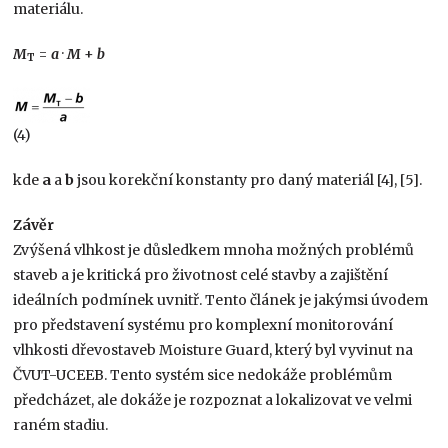
materiálu.
M
=
a
·
M
+
b
T
(4)
kde
a
a
b
jsou korekční konstanty pro daný materiál [4], [5].
Závěr
Zvýšená vlhkost je důsledkem mnoha možných problémů
staveb a je kritická pro životnost celé stavby a zajištění
ideálních podmínek uvnitř. Tento článek je jakýmsi úvodem
pro představení systému pro komplexní monitorování
vlhkosti dřevostaveb Moisture Guard, který byl vyvinut na
ČVUT-UCEEB. Tento systém sice nedokáže problémům
předcházet, ale dokáže je rozpoznat a lokalizovat ve velmi
raném stadiu.