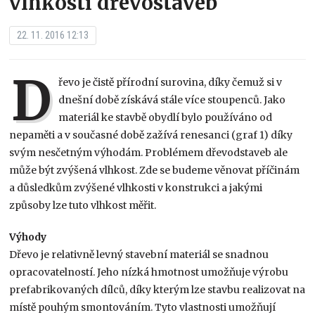
vlhkosti dřevostaveb
22. 11. 2016 12:13
D
řevo je čistě přírodní surovina, díky čemuž si v
dnešní době získává stále více stoupenců. Jako
materiál ke stavbě obydlí bylo používáno od
nepaměti a v současné době zažívá renesanci (graf 1) díky
svým nesčetným výhodám. Problémem dřevodstaveb ale
může být zvýšená vlhkost. Zde se budeme věnovat příčinám
a důsledkům zvýšené vlhkosti v konstrukci a jakými
způsoby lze tuto vlhkost měřit.
Výhody
Dřevo je relativně levný stavební materiál se snadnou
opracovatelností. Jeho nízká hmotnost umožňuje výrobu
prefabrikovaných dílců, díky kterým lze stavbu realizovat na
místě pouhým smontováním. Tyto vlastnosti umožňují