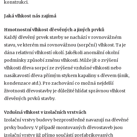
konstrukci.
Jaká vlhkost nás zajímá
Hmotnostní vlhkost dřevěných a jiných prvků
Každý dřevěný prvek stavby se nachází v rovnovážném
stavu, ve kterém má rovnovážnou (sorpční) vlhkost. Ta je
dána relativní vlhkostí okolí. Jakékoli anomální okolní
podmínky způsobí změnu vlhkosti. Může jít o zvýšení
vlhkosti dřeva sorpcí ze zvýšené vzdušné vlhkosti nebo
nasákavostí dřeva přímým stykem kapaliny s dřevem (únik,
kondenzace atd.). Pro zachování co možná nejdelší
životnosti dřevostavby je důležité hlídat správnou vlhkost
dřevěných prvků stavby.
Vzdušná vlhkost v izolačních vrstvách
Izolační vrstvy budovy bezprostředně navazují na dřevěné
prvky budovy. V případě montovaných dřevostaveb jsou
izolační vrstvy již přímo součástí prefabrikovaných