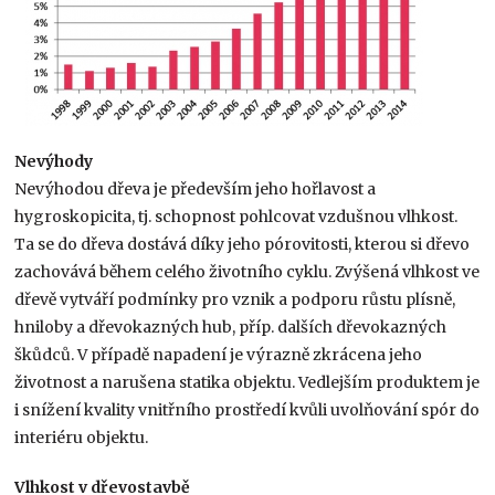
Nevýhody
Nevýhodou dřeva je především jeho hořlavost a
hygroskopicita, tj. schopnost pohlcovat vzdušnou vlhkost.
Ta se do dřeva dostává díky jeho pórovitosti, kterou si dřevo
zachovává během celého životního cyklu. Zvýšená vlhkost ve
dřevě vytváří podmínky pro vznik a podporu růstu plísně,
hniloby a dřevokazných hub, příp. dalších dřevokazných
škůdců. V případě napadení je výrazně zkrácena jeho
životnost a narušena statika objektu. Vedlejším produktem je
i snížení kvality vnitřního prostředí kvůli uvolňování spór do
interiéru objektu.
Vlhkost v dřevostavbě