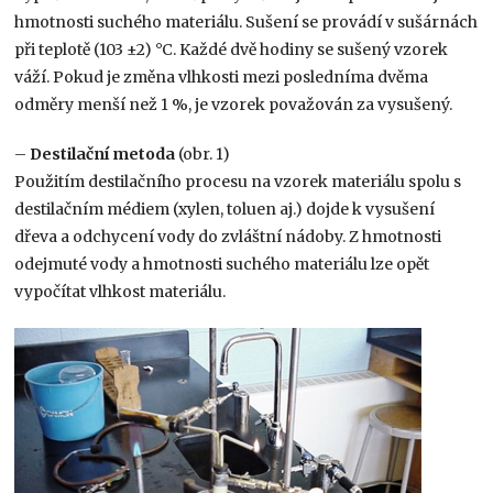
hmotnosti suchého materiálu. Sušení se provádí v sušárnách
při teplotě (103 ±2) °C. Každé dvě hodiny se sušený vzorek
váží. Pokud je změna vlhkosti mezi posledníma dvěma
odměry menší než 1 %, je vzorek považován za vysušený.
–
Destilační metoda
(obr. 1)
Použitím destilačního procesu na vzorek materiálu spolu s
destilačním médiem (xylen, toluen aj.) dojde k vysušení
dřeva a odchycení vody do zvláštní nádoby. Z hmotnosti
odejmuté vody a hmotnosti suchého materiálu lze opět
vypočítat vlhkost materiálu.