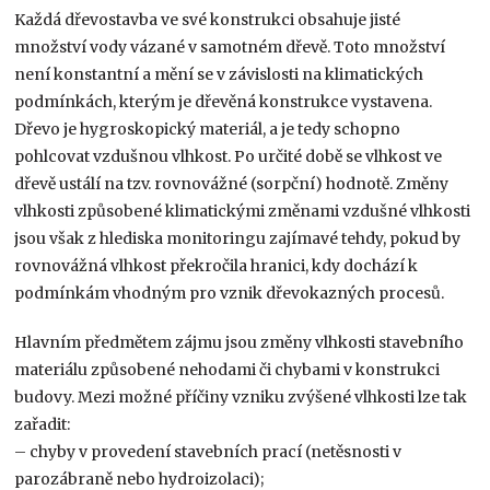
Každá dřevostavba ve své konstrukci obsahuje jisté
množství vody vázané v samotném dřevě. Toto množství
není konstantní a mění se v závislosti na klimatických
podmínkách, kterým je dřevěná konstrukce vystavena.
Dřevo je hygroskopický materiál, a je tedy schopno
pohlcovat vzdušnou vlhkost. Po určité době se vlhkost ve
dřevě ustálí na tzv. rovnovážné (sorpční) hodnotě. Změny
vlhkosti způsobené klimatickými změnami vzdušné vlhkosti
jsou však z hlediska monitoringu zajímavé tehdy, pokud by
rovnovážná vlhkost překročila hranici, kdy dochází k
podmínkám vhodným pro vznik dřevokazných procesů.
Hlavním předmětem zájmu jsou změny vlhkosti stavebního
materiálu způsobené nehodami či chybami v konstrukci
budovy. Mezi možné příčiny vzniku zvýšené vlhkosti lze tak
zařadit:
– chyby v provedení stavebních prací (netěsnosti v
parozábraně nebo hydroizolaci);