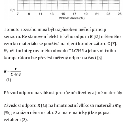
Tomuto rozsahu musí být uzpůsoben měřicí princip
senzoru. Ke stanovení elektrického odporu
R
[Ω] měřeného
vzorku materiálu se používá nabíjení kondenzátoru
C
[F].
Využitím integrovaného obvodu TLC555 a jeho vnitřního
komparátoru lze převést měřený odpor na čas
t
[s].
(1)
Převod odporu na vlhkost pro různé dřeviny a jiné materiály
Závislost odporu
R
[Ω] na hmotnostní vlhkosti materiálu
M
R
[%] je znázorněna na obr. 2 a matematicky ji lze popsat
vztahem (2):