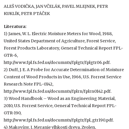
ALEŠ VODIČKA, JAN VČELÁK, PAVEL MLEJNEK, PETR
KUKLÍK, PETR PTÁČEK
Literatura:
1) James, W. L. Electric Moisture Meters for Wood, 1988,
United States Department of Agriculture, Forest Service,
Forest Products Laboratory, General Technical Report FPL-
GTR-6,
http://www.fpl.fs.fed.us/documnts/fplgtr/fplgtr06.pdf.
2) Duff, J. E. A Probe for Accurate Determination of Moisture
Content of Wood Products in Use, 1966, U.S. Forrest Service
Research Note FPL-0142,
http://www.fpl.fs.fed.us/documnts/fplrn/fplrn0142.pdf.
3) Wood Handbook – Wood as an Engineering Material,
2010, U.S. Forrest Service, General Technical Report FPL-
GTR-190,
http://www.fpl.fs.fed.us/documnts/fplgtr/fpl_gtr190.pdf.
4) Makovíny, I. Meranie vlhkosti dreva, Zvolen,