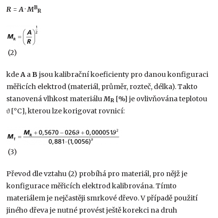
B
R
=
A
·
M
R
(2)
kde
A
a
B
jsou kalibrační koeficienty pro danou konfiguraci
měřicích elektrod (materiál, průměr, rozteč, délka). Takto
stanovená vlhkost materiálu
M
[%] je ovlivňována teplotou
R
ϑ [°C], kterou lze korigovat rovnicí:
(3)
Převod dle vztahu (2) probíhá pro materiál, pro nějž je
konfigurace měřicích elektrod kalibrována. Tímto
materiálem je nejčastěji smrkové dřevo. V případě použití
jiného dřeva je nutné provést ještě korekci na druh