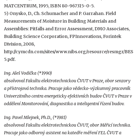
MATCENTRUM, 1995, ISBN 80-967315-0-5.
5) Onysko, D., Ch. Schumacher and P. Garrahan. Field
Measurements of Moisture in Building Materials and
Assemblies: Pitfalls and Error Assessment, DMO Associates,
Building Science Corporation, FPInnovations, Forintek
Division, 2008,
http://c.ymcdn.com/sites/www.nibs.org/resource/resmgr/BES
5.pdf.
Ing. Aleš Vodička (*1990)
absolvoval Fakultu elektrotechnickou ČVUT v Praze, obor senzory
a přístrojová technika. Pracuje jako vědecko-výzkumný pracovník
Univerzitního centra energeticky efektivních budov ČVUT v Praze v
oddělení Monitorování, diagnostika a inteligentní řízení budov.
Ing. Pavel Mlejnek, Ph.D., (*1981)
absolvoval Fakultu elektrotechnickou ČVUT, obor Měřicí technika.
Pracuje jako odborný asistent na katedře měření FEL ČVUT a