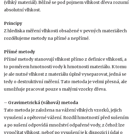
(vlhký materiál). Běžně se pod pojmem vlhkost dřeva rozumí
absolutní vlhkost.
Principy
Z hlediska měření vlhkosti obsažené v pevných materiálech
rozdělujeme metody na přímé a nepřímé.
Přímé metody
Přímé metody stanovují vlhkost přímo z definice vlhkosti, a
to poměrem hmotnosti vody k hmotnosti materiálu. K tomu
je ale nutné vlhkost z materiálu úplně vyseparovat, jedná se
tedy o destruktivní měření. Tato metoda je velmi přesná, ale
umožňuje pracovat pouze s malými vzorky dřeva.
–
Gravimetrická (váhová) metoda
Tato metoda je založena na vážení vlhkých vzorků, jejich
vysušení a opětovné vážení. Rozdíl hmotností před sušením
a po sušení odpovídá množství odpařené vody, z čehož lze
vypočítat vlhkost, neboť po vysušení je k dispozici i údaj o