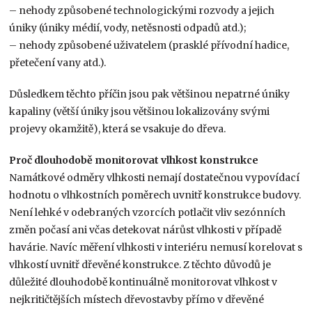
– nehody způsobené technologickými rozvody a jejich
úniky (úniky médií, vody, netěsnosti odpadů atd.);
– nehody způsobené uživatelem (prasklé přívodní hadice,
přetečení vany atd.).
Důsledkem těchto příčin jsou pak většinou nepatrné úniky
kapaliny (větší úniky jsou většinou lokalizovány svými
projevy okamžitě), která se vsakuje do dřeva.
Proč dlouhodobě monitorovat vlhkost konstrukce
Namátkové odměry vlhkosti nemají dostatečnou vypovídací
hodnotu o vlhkostních poměrech uvnitř konstrukce budovy.
Není lehké v odebraných vzorcích potlačit vliv sezónních
změn počasí ani včas detekovat nárůst vlhkosti v případě
havárie. Navíc měření vlhkosti v interiéru nemusí korelovat s
vlhkostí uvnitř dřevěné konstrukce. Z těchto důvodů je
důležité dlouhodobě kontinuálně monitorovat vlhkost v
nejkritičtějších místech dřevostavby přímo v dřevěné