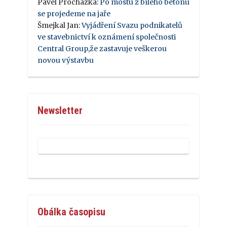
Pavel Procházka
:
Po mostu z bílého betonu
se projedeme na jaře
Šmejkal Jan
:
Vyjádření Svazu podnikatelů
ve stavebnictví k oznámení společnosti
Central Group,že zastavuje veškerou
novou výstavbu
Newsletter
Obálka časopisu