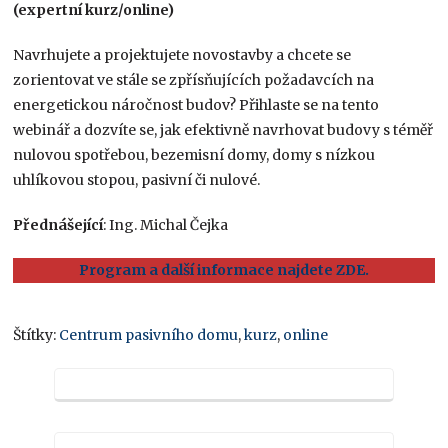
(expertní kurz/online)
Navrhujete a projektujete novostavby a chcete se
zorientovat ve stále se zpřísňujících požadavcích na
energetickou náročnost budov? Přihlaste se na tento
webinář a dozvíte se, jak efektivně navrhovat budovy s téměř
nulovou spotřebou, bezemisní domy, domy s nízkou
uhlíkovou stopou, pasivní či nulové.
Přednášející
: Ing. Michal Čejka
Program a další informace najdete ZDE.
Štítky:
Centrum pasivního domu
,
kurz
,
online