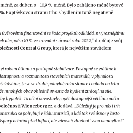
 méně, za duben o –10,9 % méně. Bylo zahájeno méně bytové
 %. Poptávkovou stranu trhu s bydlením totiž negativně
u úvěrovému financování se řada projektů odkládá. K výraznějšímu
vek alespoň o 10 % ve srovnání s úrovní roku 2022,
“ doplňuje svůj
lečnosti Central Group
, která je největším stavitelem
tví rokem útlumu a postupné stabilizace. Postupně se vrátíme k
ostupnosti a rozmanitosti stavebních materiálů, v plynulosti
čekáváme, že se ve druhé polovině roku situace i nálada na trhu
če mnohých obav ohledně investic do bydlení ztrácejí na síle.
zby hypoték. To učiní novostavby opět dostupnější většímu počtu
společnosti Wienerberger
, a dodává: „
Důležitý je pro nás i trh
nstrukci se pohybují v řádu statisíců, a lidé tak své úspory často
é úspory ochrání před inflací, ale zároveň zhodnotí svou nemovitost
.“