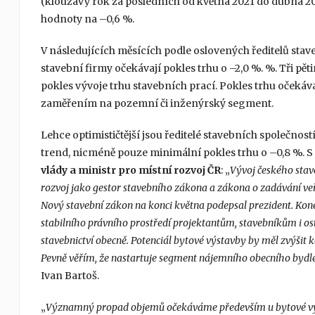
(klouzavý rok za posledních od května 2021 do dubna 20
hodnoty na –0,6 %.
V následujících měsících podle oslovených ředitelů stav
stavební firmy očekávají pokles trhu o –2,0 %. %. Tři pě
pokles vývoje trhu stavebních prací. Pokles trhu očekávají
zaměřením na pozemní či inženýrský segment.
Lehce optimističtější jsou ředitelé stavebních společností
trend, nicméně pouze minimální pokles trhu o –0,8 %. S
vlády a ministr pro místní rozvoj ČR
: „
Vývoj českého stav
rozvoj jako gestor stavebního zákona a zákona o zadávání veř
Nový stavební zákon na konci května podepsal prezident. Kone
stabilního právního prostředí projektantům, stavebníkům i osta
stavebnictví obecně. Potenciál bytové výstavby by měl zvýši
Pevně věřím, že nastartuje segment nájemního obecního bydl
Ivan Bartoš.
„
Významný propad objemů očekáváme především u bytové výsta