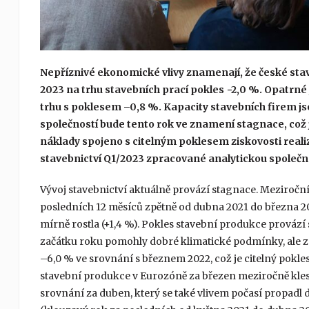
Nepříznivé ekonomické vlivy znamenají, že české stave
2023 na trhu stavebních prací pokles −2,0 %. Opatrné
trhu s poklesem –0,8 %. Kapacity stavebních firem js
společností bude tento rok ve znamení stagnace, což j
náklady spojeno s citelným poklesem ziskovosti reali
stavebnictví Q1/2023 zpracované analytickou společn
Vývoj stavebnictví aktuálně provází stagnace. Meziročn
posledních 12 měsíců zpětně od dubna 2021 do března 20
mírně rostla (+1,4 %). Pokles stavební produkce provází
začátku roku pomohly dobré klimatické podmínky, ale z
–6,0 % ve srovnání s březnem 2022, což je citelný pokle
stavební produkce v Eurozóně za březen meziročně klesl
srovnání za duben, který se také vlivem počasí propadl