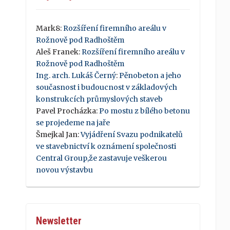
Mark8
:
Rozšíření firemního areálu v
Rožnově pod Radhoštěm
Aleš Franek
:
Rozšíření firemního areálu v
Rožnově pod Radhoštěm
Ing. arch. Lukáš Černý
:
Pěnobeton a jeho
současnost i budoucnost v základových
konstrukcích průmyslových staveb
Pavel Procházka
:
Po mostu z bílého betonu
se projedeme na jaře
Šmejkal Jan
:
Vyjádření Svazu podnikatelů
ve stavebnictví k oznámení společnosti
Central Group,že zastavuje veškerou
novou výstavbu
Newsletter