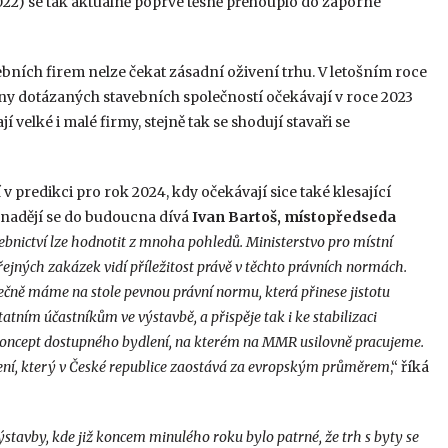
22) se tak aktuálně poprvé těsně přehouplo do záporné
ebních firem nelze čekat zásadní oživení trhu. V letošním roce
tiny dotázaných stavebních společností očekávají v roce 2023
 velké i malé firmy, stejně tak se shodují stavaři se
 v predikci pro rok 2024, kdy očekávají sice také klesající
 nadějí se do budoucna dívá
Ivan Bartoš, místopředseda
ebnictví lze hodnotit z mnoha pohledů. Ministerstvo pro místní
ejných zakázek vidí příležitost právě v těchto právních normách.
čně máme na stole pevnou právní normu, která přinese jistotu
tním účastníkům ve výstavbě, a přispěje tak i ke stabilizaci
t koncept dostupného bydlení, na kterém na MMR usilovně pracujeme.
ení, který v České republice zaostává za evropským průměrem
,“ říká
vby, kde již koncem minulého roku bylo patrné, že trh s byty se