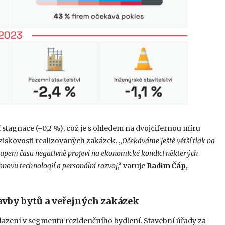
 stagnace (–0,2 %), což je s ohledem na dvojcifernou míru
ziskovosti realizovaných zakázek. „
Očekáváme ještě větší tlak na
tupem času negativně projeví na ekonomické kondici některých
novu technologií a personální rozvoj
,“ varuje
Radim Čáp,
avby bytů a veřejných zakázek
azení v segmentu rezidenčního bydlení. Stavební úřady za