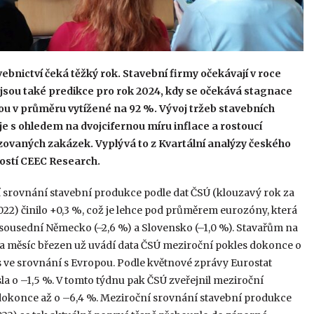
bnictví čeká těžký rok. Stavební firmy očekávají v roce
 jsou také predikce pro rok 2024, kdy se očekává stagnace
ou v průměru vytížené na 92 %. Vývoj tržeb stavebních
e s ohledem na dvojcifernou míru inflace a rostoucí
zovaných zakázek. Vyplývá to z Kvartální analýzy českého
ostí CEEC Research.
í srovnání stavební produkce podle dat ČSÚ (klouzavý rok za
22) činilo +0,3 %, což je lehce pod průměrem eurozóny, která
 sousední Německo (–2,6 %) a Slovensko (–1,0 %). Stavařům na
a měsíc březen už uvádí data ČSÚ meziroční pokles dokonce o
s ve srovnání s Evropou. Podle květnové zprávy Eurostat
a o –1,5 %. V tomto týdnu pak ČSÚ zveřejnil meziroční
 dokonce až o –6,4 %. Meziroční srovnání stavební produkce