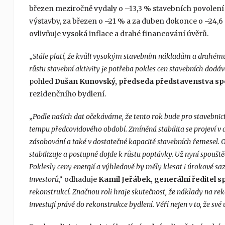
březen meziročně vydaly o –13,3 % stavebních povolení
výstavby, za březen o –21 % a za duben dokonce o –24,6
ovlivňuje vysoká inflace a drahé financování úvěrů.
„
Stále platí, že kvůli vysokým stavebním nákladům a drahém
růstu stavební aktivity je potřeba pokles cen stavebních dodá
pohled
Dušan Kunovský, předseda představenstva spo
rezidenčního bydlení.
„
Podle našich dat očekáváme, že tento rok bude pro stavebnic
tempu předcovidového období. Zmíněná stabilita se projeví v d
zásobování a také v dostatečné kapacitě stavebních řemesel. O
stabilizuje a postupně dojde k růstu poptávky. Už nyní spouště
Poklesly ceny energií a výhledově by měly klesat i úrokové sa
investorů
,“ odhaduje
Kamil Jeřábek, generální ředitel 
rekonstrukcí. Značnou roli hraje skutečnost, že náklady na reko
investují právě do rekonstrukce bydlení. Věří nejen v to, že sv