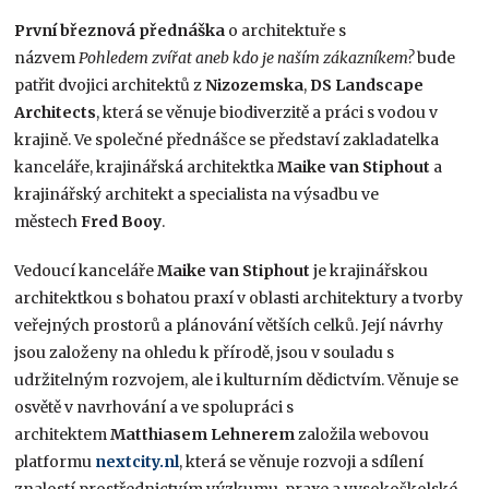
První březnová přednáška
o architektuře s
názvem
Pohledem zvířat aneb kdo je naším zákazníkem?
bude
patřit dvojici architektů z
Nizozemska
,
DS Landscape
Architects
, která se věnuje biodiverzitě a práci s vodou v
krajině. Ve společné přednášce se představí zakladatelka
kanceláře, krajinářská architektka
Maike van Stiphout
a
krajinářský architekt a specialista na výsadbu ve
městech
Fred Booy
.
Vedoucí kanceláře
Maike van Stiphout
je krajinářskou
architektkou s bohatou praxí v oblasti architektury a tvorby
veřejných prostorů a plánování větších celků. Její návrhy
jsou založeny na ohledu k přírodě, jsou v souladu s
udržitelným rozvojem, ale i kulturním dědictvím. Věnuje se
osvětě v navrhování a ve spolupráci s
architektem
Matthiasem Lehnerem
založila webovou
platformu
nextcity.nl
, která se věnuje rozvoji a sdílení
znalostí prostřednictvím výzkumu, praxe a vysokoškolské