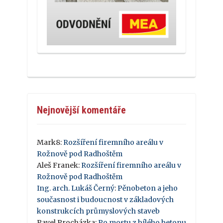
Nejnovější komentáře
Mark8
:
Rozšíření firemního areálu v
Rožnově pod Radhoštěm
Aleš Franek
:
Rozšíření firemního areálu v
Rožnově pod Radhoštěm
Ing. arch. Lukáš Černý
:
Pěnobeton a jeho
současnost i budoucnost v základových
konstrukcích průmyslových staveb
Pavel Procházka
:
Po mostu z bílého betonu