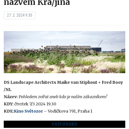
názvem Kra/jiná
27. 2. 2024 9:30
DS Landscape Architects Maike van Stiphout + Fred Booy
/NL
Název:
Pohledem zvířat aneb kdo je naším zákazníkem?
KDY:
čtvrtek 7/3 2024 19.30
KDE:
Kino Světozor
– Vodičkova 791, Praha 1
VSTUPENKY