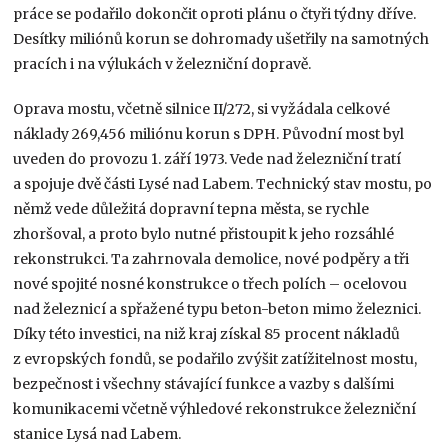
práce se podařilo dokončit oproti plánu o čtyři týdny dříve.
Desítky miliónů korun se dohromady ušetřily na samotných
pracích i na výlukách v železniční dopravě.
Oprava mostu, včetně silnice II/272, si vyžádala celkové
náklady 269,456 miliónu korun s DPH. Původní most byl
uveden do provozu 1. září 1973. Vede nad železniční tratí
a spojuje dvě části Lysé nad Labem. Technický stav mostu, po
němž vede důležitá dopravní tepna města, se rychle
zhoršoval, a proto bylo nutné přistoupit k jeho rozsáhlé
rekonstrukci. Ta zahrnovala demolice, nové podpěry a tři
nové spojité nosné konstrukce o třech polích – ocelovou
nad železnicí a spřažené typu beton-beton mimo železnici.
Díky této investici, na niž kraj získal 85 procent nákladů
z evropských fondů, se podařilo zvýšit zatížitelnost mostu,
bezpečnost i všechny stávající funkce a vazby s dalšími
komunikacemi včetně výhledové rekonstrukce železniční
stanice Lysá nad Labem.