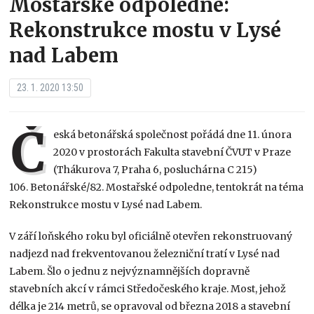
Mostařské odpoledne:
Rekonstrukce mostu v Lysé
nad Labem
23. 1. 2020 13:50
Č
eská betonářská společnost pořádá dne 11. února
2020 v prostorách Fakulta stavební ČVUT v Praze
(Thákurova 7, Praha 6, posluchárna C 215)
106. Betonářské/82. Mostařské odpoledne, tentokrát na téma
Rekonstrukce mostu v Lysé nad Labem.
V září loňského roku byl oficiálně otevřen rekonstruovaný
nadjezd nad frekventovanou železniční tratí v Lysé nad
Labem. Šlo o jednu z nejvýznamnějších dopravně
stavebních akcí v rámci Středočeského kraje. Most, jehož
délka je 214 metrů, se opravoval od března 2018 a stavební