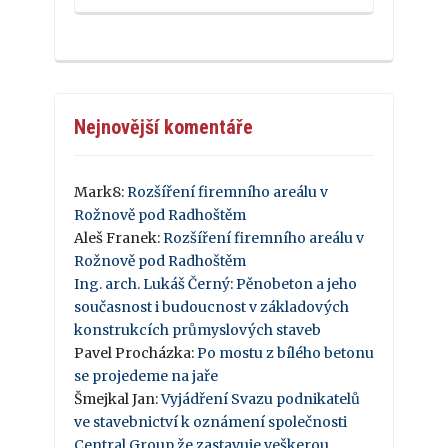
Nejnovější komentáře
Mark8
:
Rozšíření firemního areálu v
Rožnově pod Radhoštěm
Aleš Franek
:
Rozšíření firemního areálu v
Rožnově pod Radhoštěm
Ing. arch. Lukáš Černý
:
Pěnobeton a jeho
současnost i budoucnost v základových
konstrukcích průmyslových staveb
Pavel Procházka
:
Po mostu z bílého betonu
se projedeme na jaře
Šmejkal Jan
:
Vyjádření Svazu podnikatelů
ve stavebnictví k oznámení společnosti
Central Group,že zastavuje veškerou