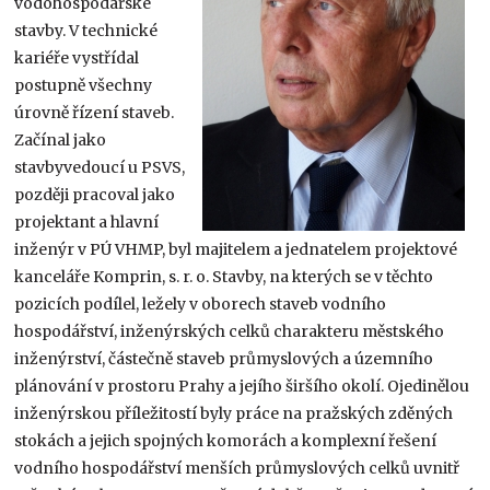
vodohospodářské
stavby. V technické
kariéře vystřídal
postupně všechny
úrovně řízení staveb.
Začínal jako
stavbyvedoucí u PSVS,
později pracoval jako
projektant a hlavní
inženýr v PÚ VHMP, byl majitelem a jednatelem projektové
kanceláře Komprin, s. r. o. Stavby, na kterých se v těchto
pozicích podílel, ležely v oborech staveb vodního
hospodářství, inženýrských celků charakteru městského
inženýrství, částečně staveb průmyslových a územního
plánování v prostoru Prahy a jejího širšího okolí. Ojedinělou
inženýrskou příležitostí byly práce na pražských zděných
stokách a jejich spojných komorách a komplexní řešení
vodního hospodářství menších průmyslových celků uvnitř