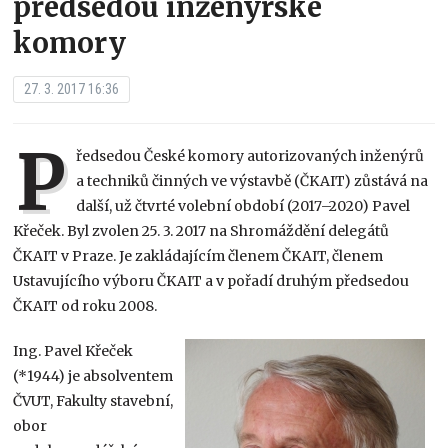
předsedou inženýrské
komory
27. 3. 2017 16:36
P
ředsedou České komory autorizovaných inženýrů
a techniků činných ve výstavbě (ČKAIT) zůstává na
další, už čtvrté volební období (2017–2020) Pavel
Křeček. Byl zvolen 25. 3. 2017 na Shromáždění delegátů
ČKAIT v Praze. Je zakládajícím členem ČKAIT, členem
Ustavujícího výboru ČKAIT a v pořadí druhým předsedou
ČKAIT od roku 2008.
Ing. Pavel Křeček
(*1944) je absolventem
ČVUT, Fakulty stavební,
obor