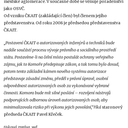
městské aglomerace. V současné době se věnuje poradenství
jako OSVČ.
Od vzniku ČKAIT (zakládající člen) byl členem jejího
představenstva. Od roku 2008 je předsedou představenstva
ČKAIT.
„Postavení ČKAIT a autorizovaných inženýrů a techniků bude
nadále součástí procesu vývoje právního a sociálního prostředí
státu. Postavíme-li na čelní místo postulát ochrany veřejného
zájmu, jak to Komoře předepisuje zákon, a tak tomu bylo dosud,
potom tento základní kámen nového systému autorizace
představuje zásadní změnu, předěl v právní úpravě, osobní
odpovědnost autorizovaných osob za vykonávané vybrané
činnosti. Komora bude mít silné poslání – rozvíjení nástrojů
podporujících odbornou úroveň autorizovaných osob, aby
minimalizovala riziko při výkonu jejich povolání,“říká
staronový
předseda ČKAIT Pavel Křeček.
tisková zpráva, wd