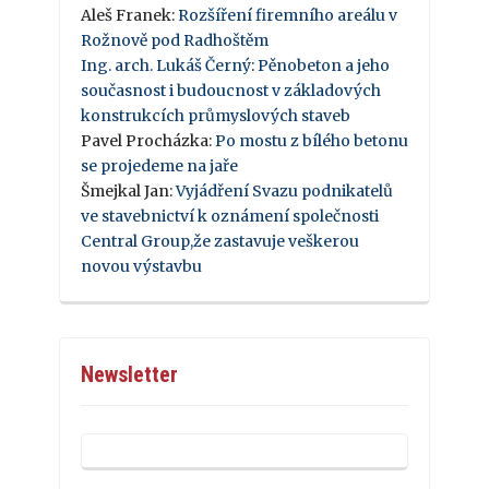
Aleš Franek
:
Rozšíření firemního areálu v
Rožnově pod Radhoštěm
Ing. arch. Lukáš Černý
:
Pěnobeton a jeho
současnost i budoucnost v základových
konstrukcích průmyslových staveb
Pavel Procházka
:
Po mostu z bílého betonu
se projedeme na jaře
Šmejkal Jan
:
Vyjádření Svazu podnikatelů
ve stavebnictví k oznámení společnosti
Central Group,že zastavuje veškerou
novou výstavbu
Newsletter