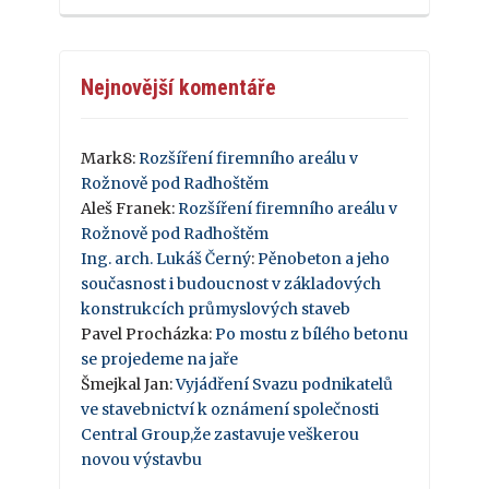
Nejnovější komentáře
Mark8
:
Rozšíření firemního areálu v
Rožnově pod Radhoštěm
Aleš Franek
:
Rozšíření firemního areálu v
Rožnově pod Radhoštěm
Ing. arch. Lukáš Černý
:
Pěnobeton a jeho
současnost i budoucnost v základových
konstrukcích průmyslových staveb
Pavel Procházka
:
Po mostu z bílého betonu
se projedeme na jaře
Šmejkal Jan
:
Vyjádření Svazu podnikatelů
ve stavebnictví k oznámení společnosti
Central Group,že zastavuje veškerou
novou výstavbu