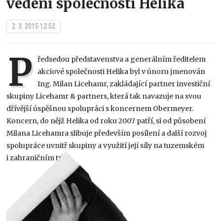
vedení společnosti Helika
2. 3. 2015 12:52
P
ředsedou představenstva a generálním ředitelem
akciové společnosti Helika byl v únoru jmenován
Ing. Milan Licehamr, zakládající partner investiční
skupiny Licehamr & partners, která tak navazuje na svou
dřívější úspěšnou spolupráci s koncernem Obermeyer.
Koncern, do nějž Helika od roku 2007 patří, si od působení
Milana Licehamra slibuje především posílení a další rozvoj
spolupráce uvnitř skupiny a využití její síly na tuzemském
i zahraničním trhu.