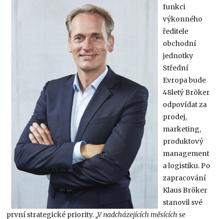
funkci
výkonného
ředitele
obchodní
jednotky
Střední
Evropa bude
48letý Bröker
odpovídat za
prodej,
marketing,
produktový
management
a logistiku. Po
zapracování
Klaus Bröker
stanovil své
první strategické priority.
„V nadcházejících měsících se