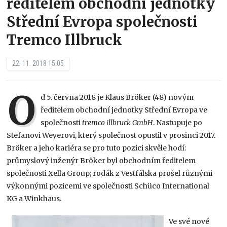
ředitelem obchodní jednotky
Střední Evropa společnosti
Tremco Illbruck
22. 11. 2018 15:05
O
d 5. června 2018 je Klaus Bröker (48) novým
ředitelem obchodní jednotky Střední Evropa ve
společnosti
tremco illbruck GmbH
. Nastupuje po
Stefanovi Weyerovi, který společnost opustil v prosinci 2017.
Bröker a jeho kariéra se pro tuto pozici skvěle hodí:
průmyslový inženýr Bröker byl obchodním ředitelem
společnosti Xella Group; rodák z Vestfálska prošel různými
výkonnými pozicemi ve společnosti Schüco International
KG a Winkhaus.
Ve své nové