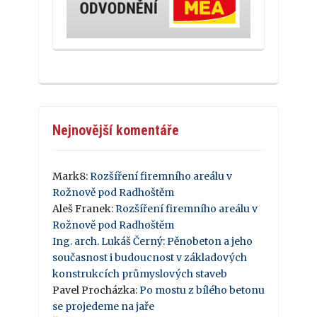
Nejnovější komentáře
Mark8
:
Rozšíření firemního areálu v
Rožnově pod Radhoštěm
Aleš Franek
:
Rozšíření firemního areálu v
Rožnově pod Radhoštěm
Ing. arch. Lukáš Černý
:
Pěnobeton a jeho
současnost i budoucnost v základových
konstrukcích průmyslových staveb
Pavel Procházka
:
Po mostu z bílého betonu
se projedeme na jaře