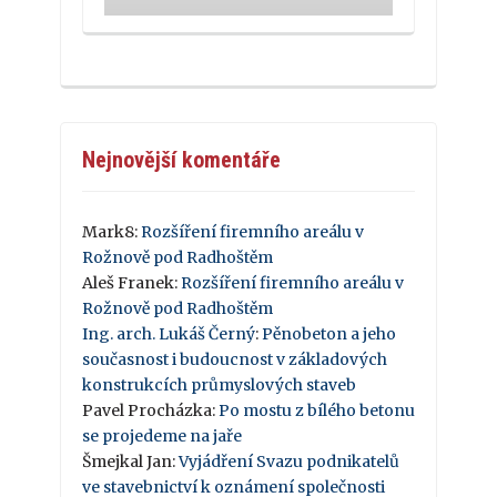
Nejnovější komentáře
Mark8
:
Rozšíření firemního areálu v
Rožnově pod Radhoštěm
Aleš Franek
:
Rozšíření firemního areálu v
Rožnově pod Radhoštěm
Ing. arch. Lukáš Černý
:
Pěnobeton a jeho
současnost i budoucnost v základových
konstrukcích průmyslových staveb
Pavel Procházka
:
Po mostu z bílého betonu
se projedeme na jaře
Šmejkal Jan
:
Vyjádření Svazu podnikatelů
ve stavebnictví k oznámení společnosti