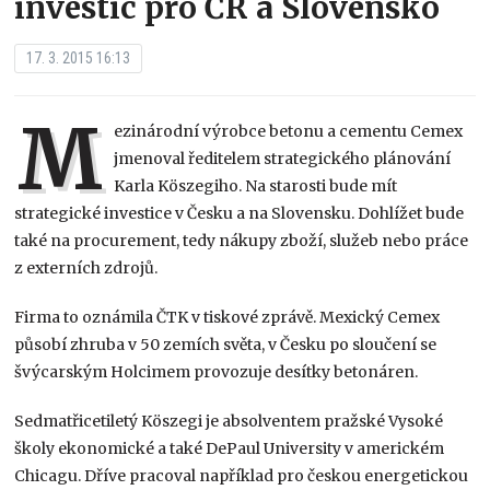
investic pro ČR a Slovensko
17. 3. 2015 16:13
M
ezinárodní výrobce betonu a cementu Cemex
jmenoval ředitelem strategického plánování
Karla Köszegiho. Na starosti bude mít
strategické investice v Česku a na Slovensku. Dohlížet bude
také na procurement, tedy nákupy zboží, služeb nebo práce
z externích zdrojů.
Firma to oznámila ČTK v tiskové zprávě. Mexický Cemex
působí zhruba v 50 zemích světa, v Česku po sloučení se
švýcarským Holcimem provozuje desítky betonáren.
Sedmatřicetiletý Köszegi je absolventem pražské Vysoké
školy ekonomické a také DePaul University v americkém
Chicagu. Dříve pracoval například pro českou energetickou