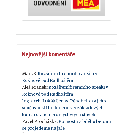
Nejnovější komentáře
Mark8
:
Rozšíření firemního areálu v
Rožnově pod Radhoštěm
Aleš Franek
:
Rozšíření firemního areálu v
Rožnově pod Radhoštěm
Ing. arch. Lukáš Černý
:
Pěnobeton a jeho
současnost i budoucnost v základových
konstrukcích průmyslových staveb
Pavel Procházka
:
Po mostu z bílého betonu
se projedeme na jaře