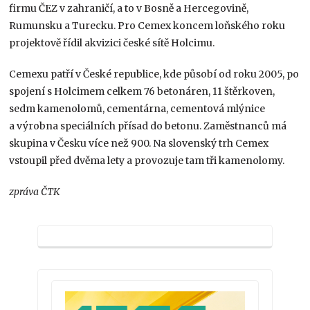
firmu ČEZ v zahraničí, a to v Bosně a Hercegovině,
Rumunsku a Turecku. Pro Cemex koncem loňského roku
projektově řídil akvizici české sítě Holcimu.
Cemexu patří v České republice, kde působí od roku 2005, po
spojení s Holcimem celkem 76 betonáren, 11 štěrkoven,
sedm kamenolomů, cementárna, cementová mlýnice
a výrobna speciálních přísad do betonu. Zaměstnanců má
skupina v Česku více než 900. Na slovenský trh Cemex
vstoupil před dvěma lety a provozuje tam tři kamenolomy.
zpráva ČTK