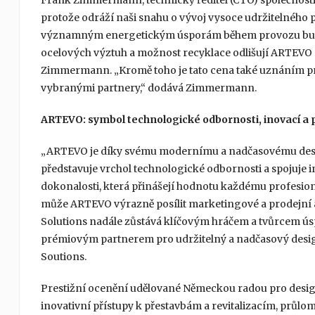
Frank Zimmermann, technický ředitel (CTO) společnosti
protože odráží naši snahu o vývoj vysoce udržitelného 
významným energetickým úsporám během provozu budov
ocelových výztuh a možnost recyklace odlišují ARTEVO od
Zimmermann. „Kromě toho je tato cena také uznáním pro
vybranými partnery,“ dodává Zimmermann.
ARTEVO: symbol technologické odbornosti, inovací a 
„ARTEVO je díky svému modernímu a nadčasovému desig
představuje vrchol technologické odbornosti a spojuje
dokonalosti, která přinášejí hodnotu každému profesioná
může ARTEVO výrazně posílit marketingové a prodejní 
Solutions nadále zůstává klíčovým hráčem a tvůrcem ú
prémiovým partnerem pro udržitelný a nadčasový desig
Soutions.
Prestižní ocenění udělované Německou radou pro design
inovativní přístupy k přestavbám a revitalizacím, průlo