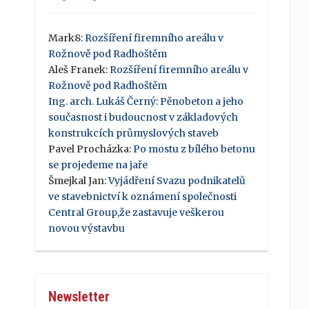
Mark8
:
Rozšíření firemního areálu v
Rožnově pod Radhoštěm
Aleš Franek
:
Rozšíření firemního areálu v
Rožnově pod Radhoštěm
Ing. arch. Lukáš Černý
:
Pěnobeton a jeho
současnost i budoucnost v základových
konstrukcích průmyslových staveb
Pavel Procházka
:
Po mostu z bílého betonu
se projedeme na jaře
Šmejkal Jan
:
Vyjádření Svazu podnikatelů
ve stavebnictví k oznámení společnosti
Central Group,že zastavuje veškerou
novou výstavbu
Newsletter