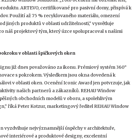
 REHAU Window Solutions. „Toto ocenění mě obzvlášť těší,
produktu. ARTEVO, certifikované pro pasivní domy, přispívá k
. Použití až 75 % recyklovaného materiálu, omezení
 jiných produktů v oblasti udržitelnosti,“ vysvětluje
 náš projektový tým, který úzce spolupracoval s našimi
pokroku v oblasti špičkových oken
nu již dnes považováno za ikonu. Prémiový systém 360°
 inovace s pokrokem. Výsledkem jsou okna dovedená k
lovi v oblasti oken. Ocenění Iconic Award jen potvrzuje, jak
aktivity našich partnerů a zákazníků. REHAU Window
spěšných obchodních modelů v oboru, a spolehlivým
n,“ říká Peter Kotzur, marketingový ředitel REHAU Window
 vyzdvihuje nejvýznamnější úspěchy v architektuře,
mové interiérové a produktové designy, excelentní