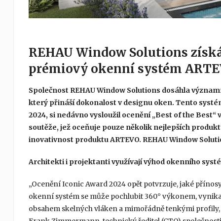
REHAU Window Solutions získáv
prémiový okenní systém ART
Společnost REHAU Window Solutions dosáhla význa
který přináší dokonalost v designu oken. Tento systém
2024, si nedávno vysloužil ocenění „Best of the Best“ 
soutěže, jež oceňuje pouze několik nejlepších produk
inovativnost produktu ARTEVO. REHAU Window Solutions
Architekti i projektanti využívají výhod okenního sy
„Ocenění Iconic Award 2024 opět potvrzuje, jaké přínos
okenní systém se může pochlubit 360° výkonem, vynikaj
obsahem skelných vláken a mimořádně tenkými profily, 