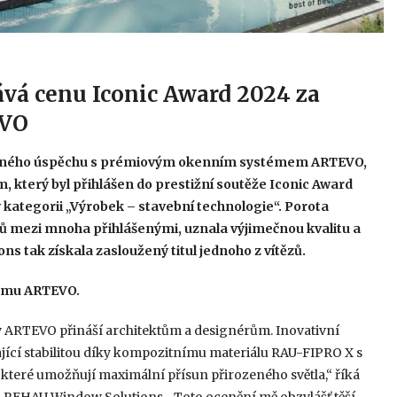
á cenu Iconic Award 2024 za
EVO
mného úspěchu s prémiovým okenním systémem ARTEVO,
, který byl přihlášen do prestižní soutěže Iconic Award
v kategorii „Výrobek – stavební technologie“. Porota
tů mezi mnoha přihlášenými, uznala výjimečnou kvalitu a
 tak získala zasloužený titul jednoho z vítězů.
stému ARTEVO.
y ARTEVO přináší architektům a designérům. Inovativní
ící stabilitou díky kompozitnímu materiálu RAU-FIPRO X s
které umožňují maximální přísun přirozeného světla,“ říká