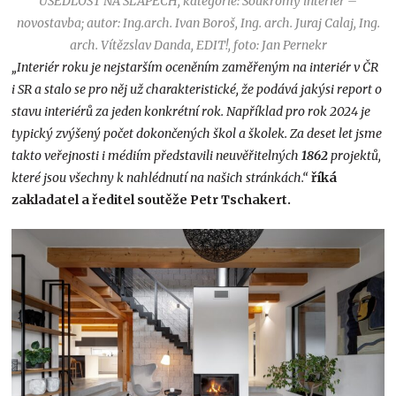
USEDLOST NA SLAPECH, kategorie: Soukromý interiér –
novostavba; autor: Ing.arch. Ivan Boroš, Ing. arch. Juraj Calaj, Ing.
arch. Vítězslav Danda, EDIT!, foto: Jan Pernekr
„Interiér roku je nejstarším oceněním zaměřeným na interiér v ČR
i SR a stalo se pro něj už charakteristické, že podává jakýsi report o
stavu interiérů za jeden konkrétní rok. Například pro rok 2024 je
typický zvýšený počet dokončených škol a školek. Za deset let jsme
takto veřejnosti i médiím představili neuvěřitelných
1862
projektů,
které jsou všechny k nahlédnutí na našich stránkách.“
říká
zakladatel a ředitel soutěže Petr Tschakert.