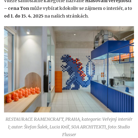
Vítěze samostatné kategorie nazvané
Hlasování veřejnosti
– cena Ton
může vybírat kdokoliv se zájmem o interiér, a to
od 1. do 15. 4. 2025
na našich stránkách.
RESTAURACE RAMENCRAFT, PRAHA, kategorie: Veřejný interiér
I; autor: Štefan Šulek, Lucia Kráľ, SOA ARCHITEKTI, foto: Studio
Flusser