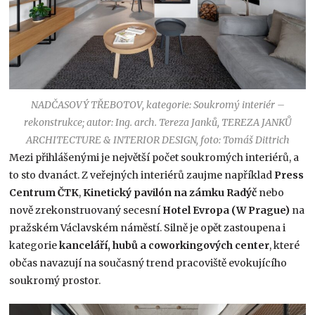
NADČASOVÝ TŘEBOTOV, kategorie: Soukromý interiér –
rekonstrukce; autor: Ing. arch. Tereza Janků, TEREZA JANKŮ
ARCHITECTURE & INTERIOR DESIGN, foto: Tomáš Dittrich
Mezi přihlášenými je největší počet soukromých interiérů, a
to sto dvanáct. Z veřejných interiérů zaujme například
Press
Centrum ČTK
,
Kinetický pavilón na zámku Radýč
nebo
nově zrekonstruovaný secesní
Hotel Evropa (W Prague)
na
pražském Václavském náměstí. Silně je opět zastoupena i
kategorie
kanceláří, hubů a coworkingových center
, které
občas navazují na současný trend pracoviště evokujícího
soukromý prostor.