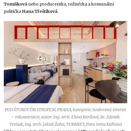
Tomišková
nebo producentka, režisérka a komunální
politička
Hana Třeštíková.
POD ŠTUKOVÝM STROPEM, PRAHA, kategorie: Soukromý interiér
– rekonstrukce; autor: Ing. arch. Elena Kerďová, Bc. Zdeněk
Tretiak, Ing. arch. Jakub Žoha, TURNKEY, Foto: Iveta Kulhavá