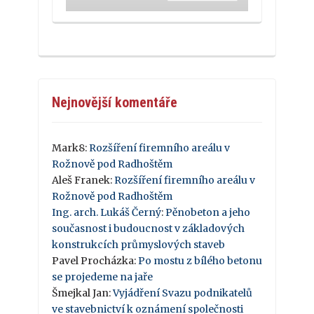
Nejnovější komentáře
Mark8
:
Rozšíření firemního areálu v
Rožnově pod Radhoštěm
Aleš Franek
:
Rozšíření firemního areálu v
Rožnově pod Radhoštěm
Ing. arch. Lukáš Černý
:
Pěnobeton a jeho
současnost i budoucnost v základových
konstrukcích průmyslových staveb
Pavel Procházka
:
Po mostu z bílého betonu
se projedeme na jaře
Šmejkal Jan
:
Vyjádření Svazu podnikatelů
ve stavebnictví k oznámení společnosti