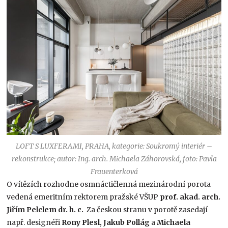
LOFT S LUXFERAMI, PRAHA, kategorie: Soukromý interiér –
rekonstrukce; autor: Ing. arch. Michaela Záhorovská, foto: Pavla
Frauenterková
O vítězích rozhodne osmnáctičlenná mezinárodní porota
vedená emeritním rektorem pražské VŠUP
prof. akad. arch.
Jiřím Pelclem dr. h. c.
Za českou stranu v porotě zasedají
např. designéři
Rony Plesl, Jakub Pollág
a
Michaela