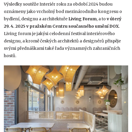
Výsledky soutěže Interiér roku za období 2024 budou
oznámeny jako vrcholný bod mezinárodního kongresu o
bydlení, designu a architektuře
Living Forum
, a to
v úterý
29. 4. 2025 v pražském Centru současného umění DOX
.
Living forum je jakýsi celodenní festival interiérového
designu, a kromě českých architektů a designérů přispěje
svými přednáškami také řada významných zahraničních
hostů.