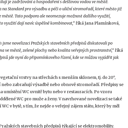
ilují je zadržování a hospodaření s dešťovou vodou ve městě.
a Standard pro výsadbu a péči o uliční stromořadí, které město již
ve městě. Tato podpora ale neomezuje možnost dalšího využití,
to využití dají navíc úspěšně kombinovat,“
říká Jana Plamínková,
h jsme novelizaci Pražských stavebních předpisů diskutovali po
 ve městě, zelené plochy nebo kvalita veřejných prostranství,“
říká
isů jde nyní do připomínkového řízení, kde se můžou vyjádřit jak
egetační vrstvy na střechách s menším sklonem, tj. do 20°,
jí nebo zabraňují výsadbě nebo obnově stromořadí. Předpisy se
na umístění WC uvnitř bytu nebo v restauracích. Po vzoru
ddělené WC pro muže a ženy. V navrhované novelizaci se také
WC v bytě, s tím, že nejde o veřejný zájem státu, který by měl
 Pražských stavebních předpisů týkající se elektromobility.