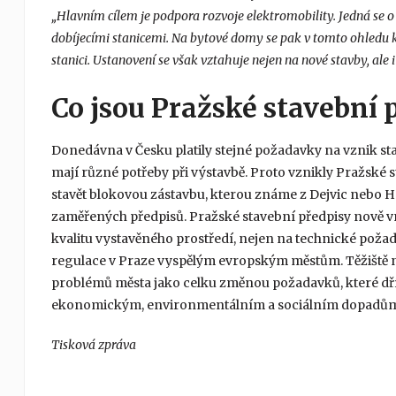
„Hlavním cílem je podpora rozvoje elektromobility. Jedná se
dobíjecími stanicemi. Na bytové domy se pak v tomto ohledu k
stanici. Ustanovení se však vztahuje nejen na nové stavby, al
Co jsou Pražské stavební 
Donedávna v Česku platily stejné požadavky na vznik sta
mají různé potřeby při výstavbě. Proto vznikly Pražské s
stavět blokovou zástavbu, kterou známe z Dejvic nebo Ho
zaměřených předpisů. Pražské stavební předpisy nově v
kvalitu vystavěného prostředí, nejen na technické požad
regulace v Praze vyspělým evropským městům. Těžiště n
problémů města jako celku změnou požadavků, které dřív
ekonomickým, environmentálním a sociálním dopadům
Tisková zpráva