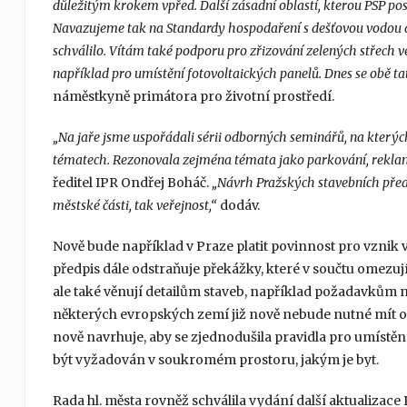
důležitým krokem vpřed. Další zásadní oblastí, kterou PSP pos
Navazujeme tak na Standardy hospodaření s dešťovou vodou a n
schválilo. Vítám také podporu pro zřizování zelených střech 
například pro umístění fotovoltaických panelů. Dnes se obě ta
náměstkyně primátora pro životní prostředí.
„Na jaře jsme uspořádali sérii odborných seminářů, na kterýc
tématech. Rezonovala zejména témata jako parkování, reklama
ředitel IPR Ondřej Boháč.
„Návrh Pražských stavebních předp
městské části, tak veřejnost,“
dodáv.
Nově bude například v Praze platit povinnost pro vznik v
předpis dále odstraňuje překážky, které v součtu omezu
ale také věnují detailům staveb, například požadavkům 
některých evropských zemí již nově nebude nutné mít o
nově navrhuje, aby se zjednodušila pravidla pro umístění 
být vyžadován v soukromém prostoru, jakým je byt.
Rada hl. města rovněž schválila vydání další aktualizace