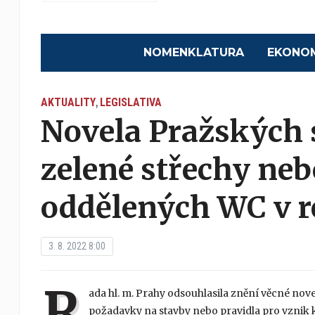
NOMENKLATURA
EKONO
AKTUALITY
LEGISLATIVA
,
Novela Pražských 
zelené střechy ne
oddělených WC v r
3. 8. 2022 8:00
R
ada hl. m. Prahy odsouhlasila znění věcné nov
požadavky na stavby nebo pravidla pro vznik k