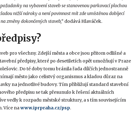
 o požadavky na vybavení staveb se stanovenou parkovací plochou
ladou nižší nároky a není povinnost mít zde umístěnou dobíjecí
e i na změny dokončených staveb,“
dodává Hlaváček.
předpisy?
veb pro všechny. Zdejší města a obce jsou přitom odlišné a
tavební předpisy, které po desetiletích opět umožňují v Praze
lešovic. Do té doby tomu bránila řada dílčích jednostranně
nímají město jako celistvý organismus a kladou důraz na
avky na jednotlivé budovy. Tím přibližují standard stavební
ového předpisu se tak přesunulo k řešení aktuálních
e vedly k rozpadu městské struktury, a s tím souvisejícím
. Více na
www.iprpraha.cz/psp
.