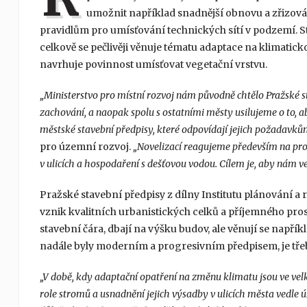
umožnit například snadnější obnovu a zřizová
pravidlům pro umísťování technických sítí v podzemí. S
celkově se pečlivěji věnuje tématu adaptace na klimatic
navrhuje povinnost umísťovat vegetační vrstvu.
„Ministerstvo pro místní rozvoj nám původně chtělo Pražské st
zachování, a naopak spolu s ostatními městy usilujeme o to, ab
městské stavební předpisy, které odpovídají jejich požadavků
pro územní rozvoj.
„Novelizací reagujeme především na pro
v ulicích a hospodaření s dešťovou vodou. Cílem je, aby nám v
Pražské stavební předpisy z dílny Institutu plánování a r
vznik kvalitních urbanistických celků a příjemného pros
stavební čára, dbají na výšku budov, ale věnují se napřík
nadále byly moderním a progresivním předpisem, je třeb
„V době, kdy adaptační opatření na změnu klimatu jsou ve velk
role stromů a usnadnění jejich výsadby v ulicích města vedle 