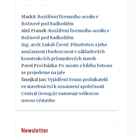
Mark8
:
Rozšíření firemního areálu v
Rožnově pod Radhoštěm
Aleš Franek
:
Rozšíření firemního areálu v
Rožnově pod Radhoštěm
Ing. arch. Lukáš Černý
:
Pěnobeton a jeho
současnost i budoucnost v základových
konstrukcích průmyslových staveb
Pavel Procházka
:
Po mostu z bílého betonu
se projedeme na jaře
Šmejkal Jan
:
Vyjádření Svazu podnikatelů
ve stavebnictví k oznámení společnosti
Central Group,že zastavuje veškerou
novou výstavbu
Newsletter