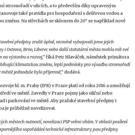
ní stromořadí v ulicích, a to především díky upraveným
tanovuje také pravidla pro hospodaření s dešťovou vodou a
kou změnu. Na střechách se sklonem do 20° se například nově
avební předpisy zrušit úplně, nicméně vybojovali jsme jejich
y i Ostrava, Brno, Liberec nebo další statutární města mohla mít své
m na výstavbu a rozvoj,“
říká Petr Hlaváček, náměstek primátora
bíhající klimatickou změnu, lepší podmínky pro výsadbu stromořadí
e městě jednoduše bylo příjemně,“
dodává.
ozvoje hl. m. Prahy (IPR) v Praze platí od roku 2016 a umožňují
tředí ve městě. Zavedly v Praze pojmy jako uliční nebo
lad i parkování ve městě. Aby pražské stavební předpisy i
a je průběžně novelizovat.
ých městech nutností, novelizaci PSP velmi vítám. V oblasti posílení
úspornějšího uspořádání technické infrastruktury jsou předpisy