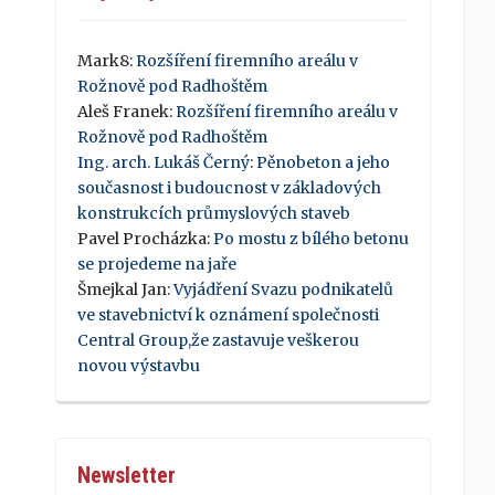
Mark8
:
Rozšíření firemního areálu v
Rožnově pod Radhoštěm
Aleš Franek
:
Rozšíření firemního areálu v
Rožnově pod Radhoštěm
Ing. arch. Lukáš Černý
:
Pěnobeton a jeho
současnost i budoucnost v základových
konstrukcích průmyslových staveb
Pavel Procházka
:
Po mostu z bílého betonu
se projedeme na jaře
Šmejkal Jan
:
Vyjádření Svazu podnikatelů
ve stavebnictví k oznámení společnosti
Central Group,že zastavuje veškerou
novou výstavbu
Newsletter