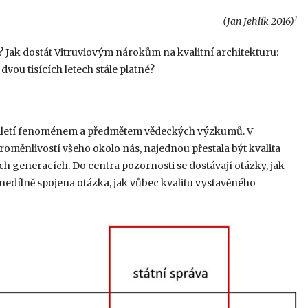
1
(Jan Jehlík 2016)
né? Jak dostát Vitruviovým nárokům na kvalitní architekturu:
dvou tisících letech stále platné?
setiletí fenoménem a předmětem vědeckých výzkumů. V
roměnlivostí všeho okolo nás, najednou přestala být kvalita
h generacích. Do centra pozornosti se dostávají otázky, jak
 je nedílně spojena otázka, jak vůbec kvalitu vystavěného