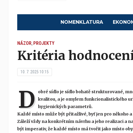
NOMENKLATURA
EKONO
NÁZOR
PROJEKTY
,
Kritéria hodnocení
10. 7. 2025 10:15
D
obré sídlo je sídlo bohatě strukturované, mn
kvalitou, a je omylem funkcionalistického 
hygienických parametrů.
Každé místo může být přitažlivé, byť jen pro někoho a
Záleží vždy na konkrétním návrhu a jeho realizaci a 
být imperativ, že každé místo má tvořit jako místo oby