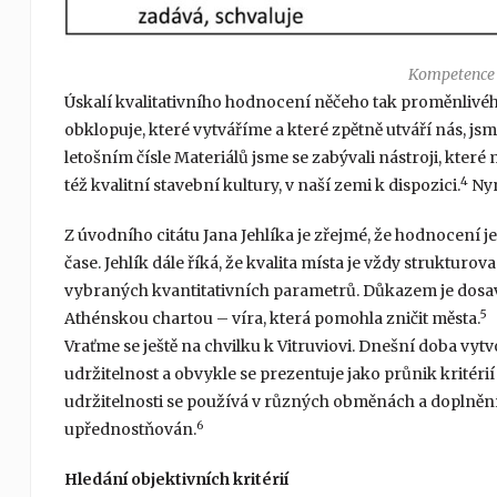
Kompetence 
Úskalí kvalitativního hodnocení něčeho tak proměnlivého
obklopuje, které vytváříme a které zpětně utváří nás, jsm
letošním čísle Materiálů jsme se zabývali nástroji, kter
4
též kvalitní stavební kultury, v naší zemi k dispozici.
Nyn
Z úvodního citátu Jana Jehlíka je zřejmé, že hodnocení
čase. Jehlík dále říká, že kvalita místa je vždy strukt
vybraných kvantitativních parametrů. Důkazem je dosa
5
Athénskou chartou – víra, která pomohla zničit města.
Vraťme se ještě na chvilku k Vitruviovi. Dnešní doba vyt
udržitelnost a obvykle se prezentuje jako průnik kritéri
udržitelnosti se používá v různých obměnách a doplnění
6
upřednostňován.
Hledání objektivních kritérií