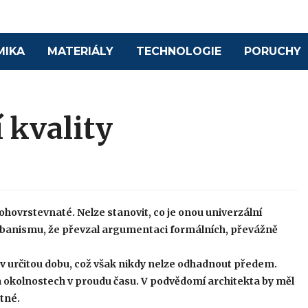
MIKA
MATERIÁLY
TECHNOLOGIE
PORUCHY
 kvality
ohovrstevnaté. Nelze stanovit, co je onou univerzální
urbanismu, že převzal argumentaci formálních, převážně
 v určitou dobu, což však nikdy nelze odhadnout předem.
na okolnostech v proudu času. V podvědomí architekta by měl
tné.