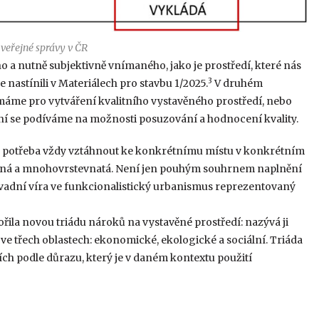
veřejné správy v ČR
 a nutně subjektivně vnímaného, jako je prostředí, které nás
3
e nastínili v Materiálech pro stavbu 1/2025.
V druhém
é máme pro vytváření kvalitního vystavěného prostředí, nebo
í se podíváme na možnosti posuzování a hodnocení kvality.
 je potřeba vždy vztáhnout ke konkrétnímu místu v konkrétním
urovaná a mnohovrstevnatá. Není jen pouhým souhrnem naplnění
vadní víra ve funkcionalistický urbanismus reprezentovaný
vořila novou triádu nároků na vystavěné prostředí: nazývá ji
í ve třech oblastech: ekonomické, ekologické a sociální. Triáda
ch podle důrazu, který je v daném kontextu použití