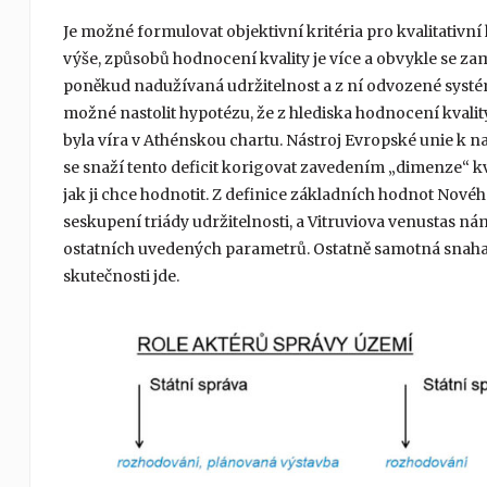
Je možné formulovat objektivní kritéria pro kvalitativní
výše, způsobů hodnocení kvality je více a obvykle se z
poněkud nadužívaná udržitelnost a z ní odvozené systém
možné nastolit hypotézu, že z hlediska hodnocení kvality
byla víra v Athénskou chartu. Nástroj Evropské unie k 
se snaží tento deficit korigovat zavedením „dimenze“ kva
jak ji chce hodnotit. Z definice základních hodnot Nové
seskupení triády udržitelnosti, a Vitruviova venustas 
ostatních uvedených parametrů. Ostatně samotná snaha o
skutečnosti jde.