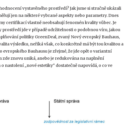
 hodnocení vystavěného prostředí? Jak jsme si stručně ukázali
aměřují jen na některé vybrané aspekty nebo parametry. Dnes
y certifikací vlastně neobsahují fenomén kvality vůbec. Je
 prostředí jde v případě udržitelnosti o podobnou víru, jakou
naplňování politiky GreenDeal, zvaný Nový evropský Bauhaus,
lita výsledku, neříká však, co konkrétně má být tou kvalitou a
ho evropského Bauhausu je zřejmé, že jde opět o variantní
nám zde znovu uniká, anebo je redukována na naplnění
 nastolení „nové estetiky“ dostatečně napovídá, o co ve