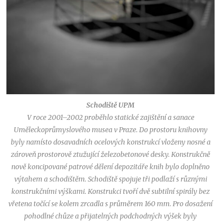
Schodiště UPM
V roce 2001–2002 proběhlo statické zajištění a sanace
Uměleckoprůmyslového musea v Praze. Do prostoru knihovny
byly namísto dosavadních ocelových konstrukcí vloženy nosné a
zároveň prostorově ztužující železobetonové desky. Konstrukčně
nově koncipované patrové dělení depozitáře knih bylo doplněno
výtahem a schodištěm. Schodiště spojuje tři podlaží s různými
konstrukčními výškami. Konstrukci tvoří dvě subtilní spirály bez
vřetena točící se kolem zrcadla s průměrem 160 mm. Pro dosažení
pohodlné chůze a přijatelných podchodných výšek byly