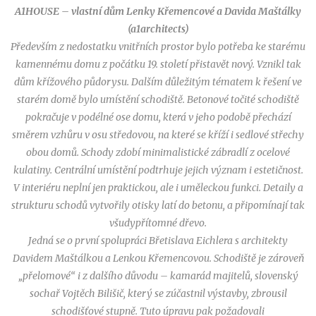
A1HOUSE – vlastní dům Lenky Křemencové a Davida Maštálky
(a1architects)
Především z nedostatku vnitřních prostor bylo potřeba ke starému
kamennému domu z počátku 19. století přistavět nový. Vznikl tak
dům křížového půdorysu. Dalším důležitým tématem k řešení ve
starém domě bylo umístění schodiště. Betonové točité schodiště
pokračuje v podélné ose domu, která v jeho podobě přechází
směrem vzhůru v osu středovou, na které se kříží i sedlové střechy
obou domů. Schody zdobí minimalistické zábradlí z ocelové
kulatiny. Centrální umístění podtrhuje jejich význam i estetičnost.
V interiéru neplní jen praktickou, ale i uměleckou funkci. Detaily a
strukturu schodů vytvořily otisky latí do betonu, a připomínají tak
všudypřítomné dřevo.
Jedná se o první spolupráci Břetislava Eichlera s architekty
Davidem Maštálkou a Lenkou Křemencovou. Schodiště je zároveň
„přelomové“ i z dalšího důvodu – kamarád majitelů, slovenský
sochař Vojtěch Bilišič, který se zúčastnil výstavby, zbrousil
schodišťové stupně. Tuto úpravu pak požadovali