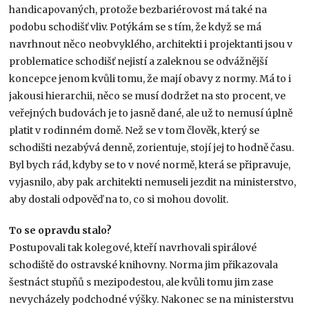
handicapovaných, protože bezbariérovost má také na
podobu schodišť vliv. Potýkám se s tím, že když se má
navrhnout něco neobvyklého, architekti i projektanti jsou v
problematice schodišť nejistí a zaleknou se odvážnější
koncepce jenom kvůli tomu, že mají obavy z normy. Má to i
jakousi hierarchii, něco se musí dodržet na sto procent, ve
veřejných budovách je to jasně dané, ale už to nemusí úplně
platit v rodinném domě. Než se v tom člověk, který se
schodišti nezabývá denně, zorientuje, stojí jej to hodně času.
Byl bych rád, kdyby se to v nové normě, která se připravuje,
vyjasnilo, aby pak architekti nemuseli jezdit na ministerstvo,
aby dostali odpověď na to, co si mohou dovolit.
To se opravdu stalo?
Postupovali tak kolegové, kteří navrhovali spirálové
schodiště do ostravské knihovny. Norma jim přikazovala
šestnáct stupňů s mezipodestou, ale kvůli tomu jim zase
nevycházely podchodné výšky. Nakonec se na ministerstvu