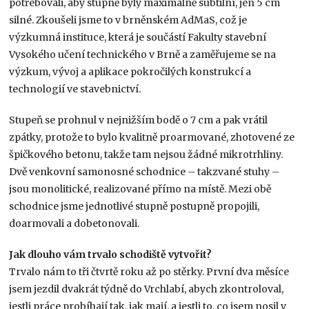
potřebovali, aby stupně byly maximálně subtilní, jen 5 cm
silné. Zkoušeli jsme to v brněnském AdMaS, což je
výzkumná instituce, která je součástí Fakulty stavební
Vysokého učení technického v Brně a zaměřujeme se na
výzkum, vývoj a aplikace pokročilých konstrukcí a
technologií ve stavebnictví.
Stupeň se prohnul v nejnižším bodě o 7 cm a pak vrátil
zpátky, protože to bylo kvalitně proarmované, zhotovené ze
špičkového betonu, takže tam nejsou žádné mikrotrhliny.
Dvě venkovní samonosné schodnice – takzvané stuhy –
jsou monolitické, realizované přímo na místě. Mezi obě
schodnice jsme jednotlivé stupně postupně propojili,
doarmovali a dobetonovali.
Jak dlouho vám trvalo schodiště vytvořit?
Trvalo nám to tři čtvrtě roku až po stěrky. První dva měsíce
jsem jezdil dvakrát týdně do Vrchlabí, abych zkontroloval,
jestli práce probíhají tak, jak mají, a jestli to, co jsem nosil v