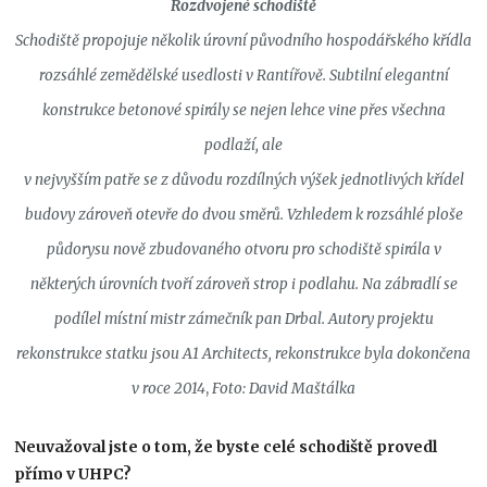
Rozdvojené schodiště
Schodiště propojuje několik úrovní původního hospodářského křídla
rozsáhlé zemědělské usedlosti v Rantířově. Subtilní elegantní
konstrukce betonové spirály se nejen lehce vine přes všechna
podlaží, ale
v nejvyšším patře se z důvodu rozdílných výšek jednotlivých křídel
budovy zároveň otevře do dvou směrů. Vzhledem k rozsáhlé ploše
půdorysu nově zbudovaného otvoru pro schodiště spirála v
některých úrovních tvoří zároveň strop i podlahu. Na zábradlí se
podílel místní mistr zámečník pan Drbal. Autory projektu
rekonstrukce statku jsou A1 Architects, rekonstrukce byla dokončena
v roce 2014
,
Foto: David Maštálka
Neuvažoval jste o tom, že byste celé schodiště provedl
přímo v UHPC?