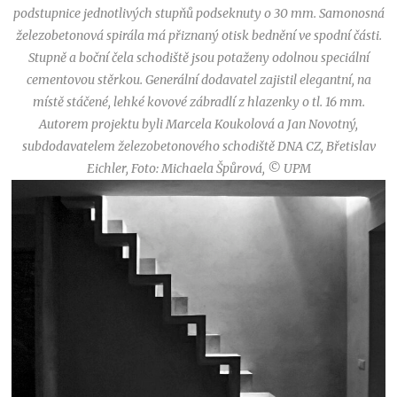
podstupnice jednotlivých stupňů podseknuty o 30 mm. Samonosná
železobetonová spirála má přiznaný otisk bednění ve spodní části.
Stupně a boční čela schodiště jsou potaženy odolnou speciální
cementovou stěrkou. Generální dodavatel zajistil elegantní, na
místě stáčené, lehké kovové zábradlí z hlazenky o tl. 16 mm.
Autorem projektu byli Marcela Koukolová a Jan Novotný,
subdodavatelem železobetonového schodiště DNA CZ, Břetislav
Eichler
,
Foto: Michaela Špůrová, © UPM