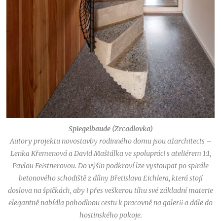
Spiegelbaude (Zrcadlovka)
Autory projektu novostavby rodinného domu jsou a1architects –
Lenka Křemenová a David Maštálka ve spolupráci s ateliérem 1:1,
Pavlou Feistnerovou.
Do výšin podkroví lze vystoupat po spirále
betonového schodiště z dílny Břetislava Eichlera, která stojí
doslova na špičkách, aby i přes veškerou tíhu své základní materie
elegantně nabídla pohodlnou cestu k pracovně na galerii a dále do
hostinského pokoje.