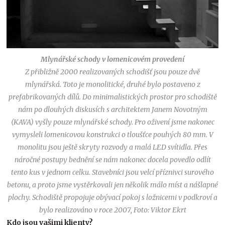
Mlynářské schody v lomenicovém provedení
Z přibližně 2000 realizovaných schodišť jsou pouze dvě
mlynářská. Toto je monolitické, druhé bylo postaveno z
prefabrikovaných dílů. Do minimalistických prostor pro schodiště
nám po dlouhých diskusích s architektem Janem Novotným
(KAVA) vyšly pouze mlynářské schody. Pro oživení jsme nakonec
vymysleli lomenicovou konstrukci o tloušťce pouhých 80 mm. V
monolitu jsou ještě skryty rozvody a malá LED svítidla. Přes
náročné postupy bednění se nám nakonec docela povedlo odlít
tento kus v jednom celku. Stavebníci jsou velcí příznivci surového
betonu, a proto jsme vystěrkovali jen několik málo míst a nášlapné
plochy. Schodiště propojuje obývací pokoj s ložnicemi v podkroví a
bylo realizováno v roce 2007
,
Foto: Viktor Ekrt
Kdo jsou vašimi klienty?