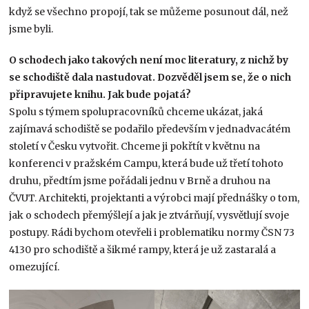
když se všechno propojí, tak se můžeme posunout dál, než
jsme byli.
O schodech jako takových není moc literatury, z nichž by
se schodiště dala nastudovat. Dozvěděl jsem se, že o nich
připravujete knihu. Jak bude pojatá?
Spolu s týmem spolupracovníků chceme ukázat, jaká
zajímavá schodiště se podařilo především v jednadvacátém
století v Česku vytvořit. Chceme ji pokřtít v květnu na
konferenci v pražském Campu, která bude už třetí tohoto
druhu, předtím jsme pořádali jednu v Brně a druhou na
ČVUT. Architekti, projektanti a výrobci mají přednášky o tom,
jak o schodech přemýšlejí a jak je ztvárňují, vysvětlují svoje
postupy. Rádi bychom otevřeli i problematiku normy ČSN 73
4130 pro schodiště a šikmé rampy, která je už zastaralá a
omezující.