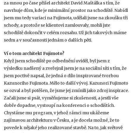
za mnou po čase přišel architekt David Maštálka s tím, že
navrhuje dům, kde je minimální prostor na schodiště. Nabídl
jsem mu tedy variaci na Fujimota, udělali jsme na zkoušku tři
schody, a protože se klientovi zamlouvaly, mohli jste
schodiště dokončit v celém rozsahu. Už jich takových máme
sedm a v současnosti jednám o dalších pěti.
Ví o tom architekt Fujimoto?
Když jsem schodiště po odbednění uviděl, byl jsem z
výsledku nadšený a zveřejnil jsem je na sociální síti s tím, že
jsem poctivě napsal, že jedná o dílo inspirované tvorbou
Kazunoriho Fujimota. Mělo to další vývoj. Kazunori Fujimoto
se ozval a byl potěšen, že jsme jej zmínili jako zdroj inspirace.
Začali jsme si psát, vyměňujeme si zkušenosti, a jestli vše
dobře dopadne, vystoupí na konferenci o schodištích.
Chystáme mu program, v jehož rámci mu ukážeme
zajímavou architekturu v Česku, a je docela možné, že to
povede k nějaké jeho realizované stavbě. Na to, jak světově