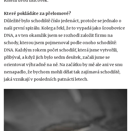
Kolem dvou tisícovek.
Které pokládáte za přelomové?
Důležité bylo schodiště číslo jedenáct, protože se jednalo o
naši první spirálu. Kolega řekl, že to vypadá jako šroubovice
DNA, a v ten okamžik jsem se rozhodl založit firmu na
schody, kterou jsem pojmenoval podle onoho schodiště:
DNA. Každým rokem počet schodišť, která jsme vytvořili,
přibýval, a když jich bylo sedm desítek, začali jsme se
orientovat výhradně na ně. Na začátku by mě ale ani ve snu
nenapadlo, že bychom mohli dělat tak zajímavá schodiště,
jaká vznikají v posledních patnácti letech.