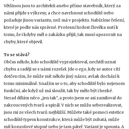
Většinou jsou to architekti anebo přímo stavebník, který za
námi přijde s výkresy, a chce navrhnout schodiště nebo
požaduje jinou variantu, než má v projektu. Nabízíme řešení,
které je podle nás správné. Profesní hrdost člověka nutí k
tomu, že i kdyby měl o zakázku přijít, tak musí upozornit na
chyby, které objevil.
To se stává?
Občas někdo, kdo schodiště vyprojektoval, nechtěl uznat
chybu a raději se s námi rozešel. Jde o ego, kdy se autor cítí
dotčen tím, že může mít někdo jiný názor, avšak dochází k
tomu minimálně. Snažím se o to, aby schodiště bylo nejenom
funkční, ale když už má sloužit, tak by mělo být i hezké.
Nerad dělám něco „jen tak“, a proto jsem se asi zamiloval do
zakroucených tvarů a spirál. V nich se můžu seberealizovat,
jsou mi ze všech tvarů nejbližší. Můžete také pomoci estetice
schodiště typem konstrukce, která může být zubatá, může
mít konzolové stupně nebo je tam páteř. Variant je spousta. A