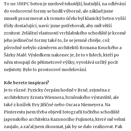
To ne. UHPC beton je medově tekutější, hutnější, na odlévání
do vodorovné formy se hodil výborně, ale základ jsme
museli proarmovat a k tomuto účelu byl klasický beton vyšší
třídy dostačující, navíc jsme potřebovali, aby měl větší
zrnitost. Zvláštní vlastností vrchlabského schodiště je kromě
jeho jedinečné formy také to, že se jemně chvěje, což
původně nebylo záměrem architektů Romana Kouckého a
Šárky Malé. Výsledkem nakonec je, že to v lidech, kteří po
něm stoupají do pětimetrové výšky, vyvolává určitý pocit
nejistoty. Bylo to prostorové modelování.
Kde berete inspiraci?
Je to různé. Fyzicky čerpám hodně v Brně, zejména z
architektury Ernsta Wiesnera, brněnského výstaviště, ale
také z knížek Evy Jiřičné nebo Oscara Niemeyera. Na
Pinterestu jsem třeba objevil fotografii točitého schodiště
japonského architekta Kazunoriho Fujimota, které mě velmi
zaujalo, a začal jsem zkoumat, jak by se dalo realizovat. Pak