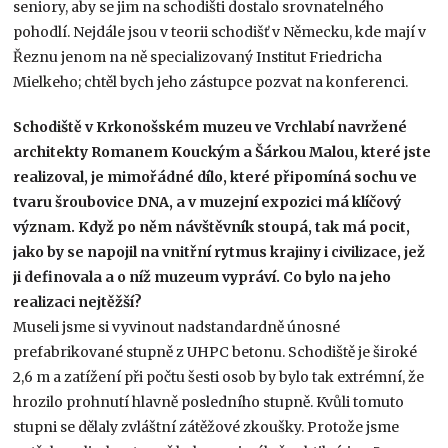
seniory, aby se jim na schodišti dostalo srovnatelného
pohodlí. Nejdále jsou v teorii schodišť v Německu, kde mají v
Řeznu jenom na ně specializovaný Institut Friedricha
Mielkeho; chtěl bych jeho zástupce pozvat na konferenci.
Schodiště v Krkonošském muzeu ve Vrchlabí navržené
architekty Romanem Kouckým a Šárkou Malou, které jste
realizoval, je mimořádné dílo, které připomíná sochu ve
tvaru šroubovice DNA, a v muzejní expozici má klíčový
význam. Když po něm návštěvník
stoupá, tak má pocit,
jako by se napojil na vnitřní rytmus krajiny i civilizace, jež
ji definovala a o níž muzeum vypráví. Co bylo na jeho
realizaci nejtěžší?
Museli jsme si vyvinout nadstandardně únosné
prefabrikované stupně z UHPC betonu. Schodiště je široké
2,6 m a zatížení při počtu šesti osob by bylo tak extrémní, že
hrozilo prohnutí hlavně posledního stupně. Kvůli tomuto
stupni se dělaly zvláštní zátěžové zkoušky. Protože jsme