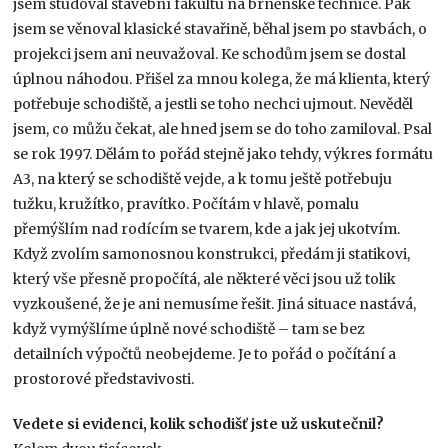
jsem studoval stavební fakultu na brněnské technice. Pak
jsem se věnoval klasické stavařině, běhal jsem po stavbách, o
projekci jsem ani neuvažoval. Ke schodům jsem se dostal
úplnou náhodou. Přišel za mnou kolega, že má klienta, který
potřebuje schodiště, a jestli se toho nechci ujmout. Nevěděl
jsem, co můžu čekat, ale hned jsem se do toho zamiloval. Psal
se rok 1997. Dělám to pořád stejně jako tehdy, výkres formátu
A3, na který se schodiště vejde, a k tomu ještě potřebuju
tužku, kružítko, pravítko. Počítám v hlavě, pomalu
přemýšlím nad rodícím se tvarem, kde a jak jej ukotvím.
Když zvolím samonosnou konstrukci, předám ji statikovi,
který vše přesně propočítá, ale některé věci jsou už tolik
vyzkoušené, že je ani nemusíme řešit. Jiná situace nastává,
když vymýšlíme úplně nové schodiště – tam se bez
detailních výpočtů neobejdeme. Je to pořád o počítání a
prostorové představivosti.
Vedete si evidenci, kolik schodišť jste už uskutečnil?