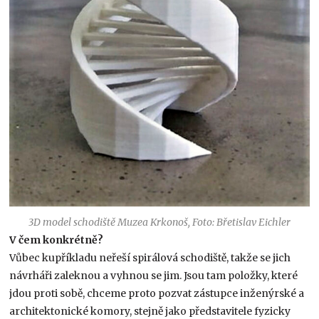
3D model schodiště Muzea Krkonoš
,
Foto: Břetislav Eichler
V čem konkrétně?
Vůbec kupříkladu neřeší spirálová schodiště, takže se jich
návrháři zaleknou a vyhnou se jim. Jsou tam položky, které
jdou proti sobě, chceme proto pozvat zástupce inženýrské a
architektonické komory, stejně jako představitele fyzicky