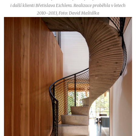
i další klienti Břetislava Eichlera. Realizace proběhla v letech
2010–2013
,
Foto: David Maštálka