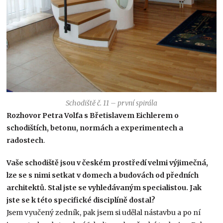
Schodiště č. 11 – první spirála
Rozhovor Petra Volfa s Břetislavem Eichlerem o
schodištích, betonu, normách a experimentech a
radostech
.
Vaše schodiště jsou v českém prostředí velmi výjimečná,
lze se s nimi setkat v domech a budovách od předních
architektů. Stal jste se vyhledávaným specialistou. Jak
jste se k této specifické disciplíně dostal?
Jsem vyučený zedník, pak jsem si udělal nástavbu a po ní