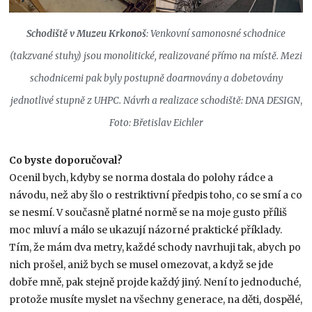
Schodiště v Muzeu Krkonoš
: Venkovní samonosné schodnice
(takzvané stuhy) jsou monolitické, realizované přímo na místě. Mezi
schodnicemi p
ak byly postupně doarmovány a dobetovány
jednotlivé stupně z UHPC. Návrh a realizace schodiště: DNA DESIGN
,
Foto: Břetislav Eichler
Co byste doporučoval?
Ocenil bych, kdyby se norma dostala do polohy rádce a
návodu, než aby šlo o restriktivní předpis toho, co se smí a co
se nesmí. V současně platné normě se na moje gusto příliš
moc mluví a málo se ukazují názorné praktické příklady.
Tím, že mám dva metry, každé schody navrhuji tak, abych po
nich prošel, aniž bych se musel omezovat, a když se jde
dobře mně, pak stejně projde každý jiný. Není to jednoduché,
protože musíte myslet na všechny generace, na děti, dospělé,