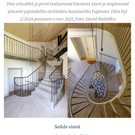
Toto schodiště je první realizované klientovi, které je inspirované
pracemi japonského architekta Kazunoriho Fujimota. Dům byl
2/2024
postaven v roce 2021
,
Foto: David Maštálka
Šaškův statek