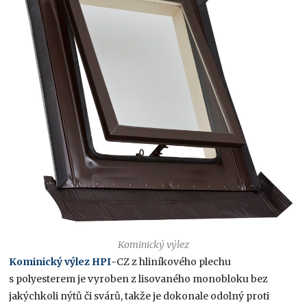
Kominický výlez
Kominický výlez HP
I
-CZ z hliníkového plechu
s polyesterem je vyroben z lisovaného monobloku bez
jakýchkoli nýtů či svárů, takže je dokonale odolný proti