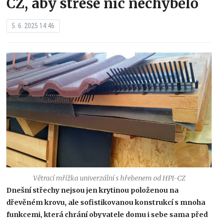
CZ, aby střeše nic nechybělo
5. 6. 2025 14:46
Větrací mřížka univerzální s hřebenem od HPI-CZ
Dnešní střechy nejsou jen krytinou položenou na
dřevěném krovu, ale sofistikovanou konstrukcí s mnoha
funkcemi, která chrání obyvatele domu i sebe sama před