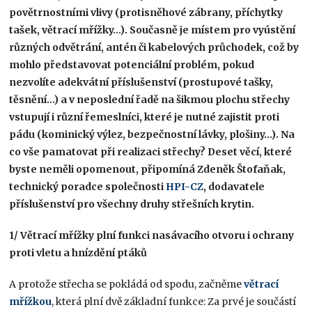
povětrnostními vlivy (protisněhové zábrany, příchytky
tašek, větrací mřížky…). Současně je místem pro vyústění
různých odvětrání, antén či kabelových průchodek, což by
mohlo představovat potenciální problém, pokud
nezvolíte adekvátní příslušenství (prostupové tašky,
těsnění…) a
v neposlední řadě na šikmou plochu střechy
vstupují i různí řemeslníci, které je nutné zajistit proti
pádu (kominický výlez, bezpečnostní lávky, plošiny…). Na
co vše pamatovat při realizaci střechy? Deset věcí, které
byste neměli opomenout, připomíná Zdeněk Štofaňak,
technický poradce společnosti
HPI-CZ
,
dodavatele
příslušenství pro všechny druhy střešních krytin.
1/ Větrací mřížky plní funkci nasávacího otvoru i ochrany
proti vletu a hnízdění ptáků
A protože střecha se pokládá od spodu, začněme
větrací
mřížkou
, která plní dvě základní funkce: Za prvé je součástí