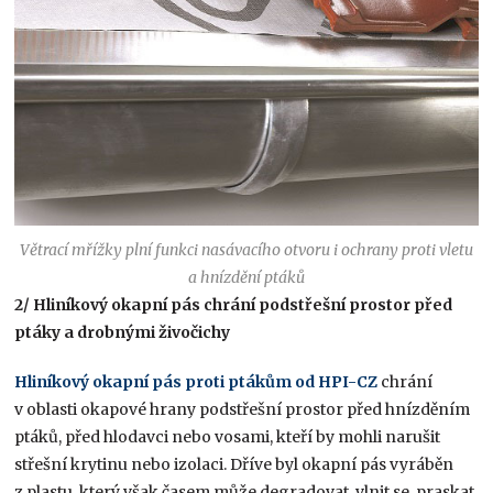
Větrací mřížky plní funkci nasávacího otvoru i ochrany proti vletu
a hnízdění ptáků
2/ Hliníkový okapní pás chrání podstřešní prostor před
ptáky a drobnými živočichy
Hliníkový okapní pás proti ptákům od HPI-CZ
chrání
v oblasti okapové hrany podstřešní prostor před hnízděním
ptáků, před hlodavci nebo vosami, kteří by mohli narušit
střešní krytinu nebo izolaci. Dříve byl okapní pás vyráběn
z plastu, který však časem může degradovat, vlnit se, praskat