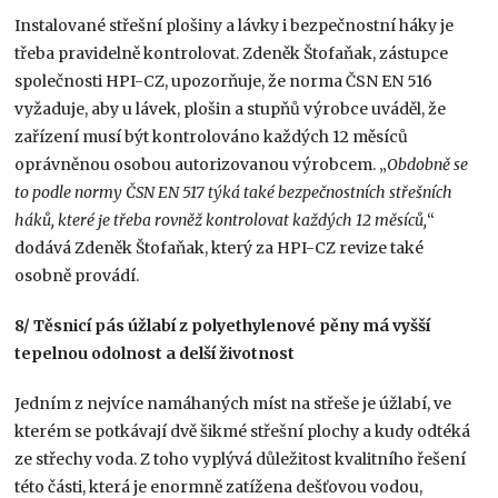
Instalované střešní plošiny a lávky i bezpečnostní háky je
třeba pravidelně kontrolovat. Zdeněk Štofaňak, zástupce
společnosti HPI-CZ, upozorňuje, že norma ČSN EN 516
vyžaduje, aby u lávek, plošin a stupňů výrobce uváděl, že
zařízení musí být kontrolováno každých 12 měsíců
oprávněnou osobou autorizovanou výrobcem. „
Obdobně se
to podle normy ČSN EN 517 týká také bezpečnostních střešních
háků, které je třeba rovněž kontrolovat každých 12 měsíců,
“
dodává Zdeněk Štofaňak, který za HPI-CZ revize také
osobně provádí.
8/
Těsnicí pás úžlabí z polyethylenové pěny má vyšší
tepelnou odolnost a delší životnost
Jedním z nejvíce namáhaných míst na střeše je úžlabí, ve
kterém se potkávají dvě šikmé střešní plochy a kudy odtéká
ze střechy voda. Z toho vyplývá důležitost kvalitního řešení
této části, která je enormně zatížena dešťovou vodou,