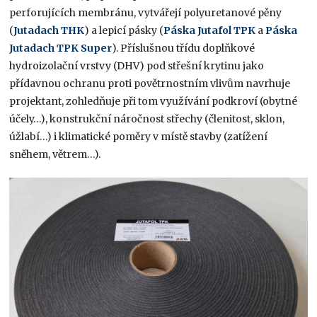
perforujících membránu, vytvářejí polyuretanové pěny
(
Jutadach THK
) a lepicí pásky (
Páska Jutafol TPK
a
Páska
Jutadach TPK Super
). Příslušnou třídu doplňkové
hydroizolační vrstvy (DHV) pod střešní krytinu jako
přídavnou ochranu proti povětrnostním vlivům navrhuje
projektant, zohledňuje při tom využívání podkroví (obytné
účely…), konstrukční náročnost střechy (členitost, sklon,
úžlabí…) i klimatické poměry v místě stavby (zatížení
sněhem, větrem…).