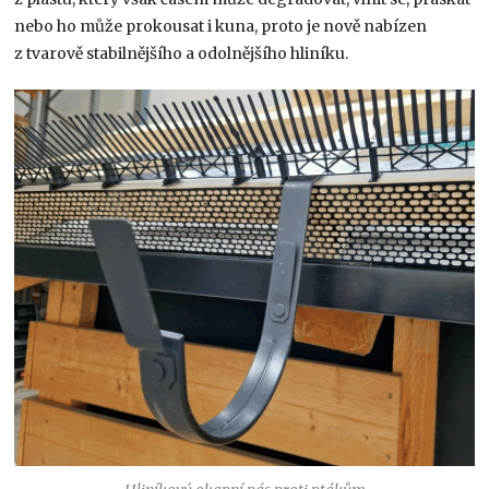
nebo ho může prokousat i kuna, proto je nově nabízen
z tvarově stabilnějšího a odolnějšího hliníku.