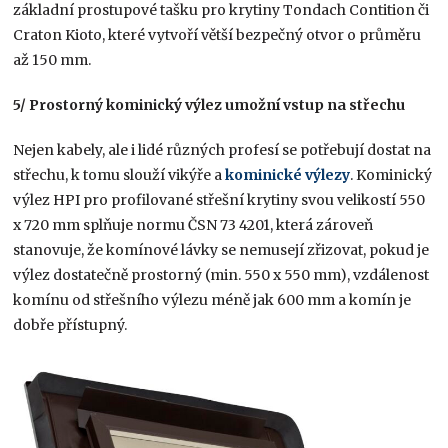
základní prostupové tašku pro krytiny Tondach Contition či
Craton Kioto, které vytvoří větší bezpečný otvor o průměru
až 150 mm.
5/ Prostorný k
ominický výlez umožní vstup na střechu
Nejen kabely, ale i lidé různých profesí se potřebují dostat na
střechu, k tomu slouží vikýře a
kominické výlezy
.
Kominický
výlez HPI pro profilované střešní krytiny svou velikostí 550
x 720 mm splňuje normu ČSN 73 4201, která zároveň
stanovuje, že komínové lávky se nemusejí zřizovat, pokud je
výlez dostatečně prostorný (min. 550 x 550 mm), vzdálenost
komínu od střešního výlezu méně jak 600 mm a komín je
dobře přístupný.