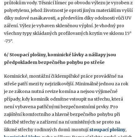
průtokům vody. Těsnicí límec po obvodu výlezu je vyroben z
polyetylenu, jehož životnost je oproti jiným materiálům vyšší
díky nulové nasákavosti, a především díky odolnosti vůči UV
záření. Výlez je vybaven skleněnou výplní. Je vhodný pro
všechny typy skládaných profilovaných krytin ve sklonu 15°
-75°.
6/
Stoupací plošiny, kominické lávky a nášlapy jsou
předpokladem
bezpečného pohybu po střeše
Kominické, montážní či klempířské práce prováděné na
střeše patří mezi ty nejrizikovější. Minimálně jednou za rok
je ze zákona nutná revize komína a nejsou výjimečné
případy, kdy kominík odmítne vstoupit na střechu, která
není vybavena patřičnými bezpečnostními prvky. Pro
zajištění komfortního a hlavně bezpečného pohybu při
údržbě střechy a zařízení na ní umístěných se proto na
šikmé střechy rodinných domů montují
stoupací plošin
y
,