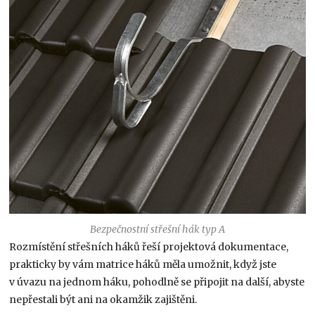
Bezpečnostní střešní hák typ A
Rozmístění střešních háků řeší projektová dokumentace,
prakticky by vám matrice háků měla umožnit, když jste
v úvazu na jednom háku, pohodlně se připojit na další, abyste
nepřestali být ani na okamžik zajištěni.