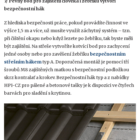
7/ Pevný bod pro zajištění člověka i žebříku vytvoří
bezpečnostní hák
Z hlediska bezpečnosti práce, pokud provádíte činnost ve
výšce 1,5 m a více, už musíte využít záchytný systém – tzn.
při čištění okapu nebo když lezete po žebříku, tak byste měli
být zajištěni. Na střeše vytvoříte kotvící bod pro zachycení
jedné osoby nebo pro zavěšení žebříku
bezpečnostním
střešním hákem
typ A. Doporučená montáž je pomocí tří
šroubů M8 zajištěných matkou s bezpečnostní podložkou
skrz kontralať a krokev. Bezpečnostní hák typ a z nabídky
HPI-CZ pro pálené a betonové tašky je k dispozici ve čtyřech
barvách pro sladění s krytinou.