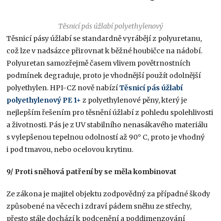
Těsnicí pás úžlabí polyethylenový
Těsnicí pásy úžlabí se standardně vyrábějí z polyuretanu,
což lze v nadsázce přirovnat k běžné houbičce na nádobí.
Polyuretan samozřejmě časem vlivem povětrnostních
podmínek degraduje, proto je vhodnější použít odolnější
polyethylen. HPI-CZ nově nabízí
Těsnicí pás úžlabí
polyethylenový PE 1+
z polyethylenové pěny, který je
nejlepším řešením pro těsnění úžlabí z pohledu spolehlivosti
a životnosti. Pás je z UV stabilního nenasákavého materiálu
s vylepšenou tepelnou odolností až 90° C, proto je vhodný
i pod tmavou, nebo ocelovou krytinu.
9/ Proti sněhová patření by se měla kombinovat
Ze zákona je majitel objektu zodpovědný za případné škody
způsobené na věcech i zdraví pádem sněhu ze střechy,
přesto stále dochází k podcenění a poddimenzování