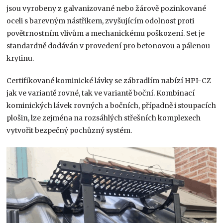
jsou vyrobeny z galvanizované nebo žárově pozinkované
oceli s barevným nástřikem, zvyšujícím odolnost proti
povětrnostním vlivům a mechanickému poškození. Set je
standardně dodáván v provedení pro betonovou a pálenou
krytinu.
Certifikované kominické lávky se zábradlím nabízí HPI-CZ
jak ve variantě rovné, tak ve variantě boční. Kombinací
kominických lávek rovných a bočních, případně i stoupacích
plošin, lze zejména na rozsáhlých střešních komplexech
vytvořit bezpečný pochůzný systém.