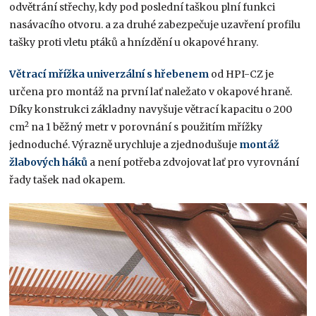
odvětrání střechy, kdy pod poslední taškou plní funkci
nasávacího otvoru. a za druhé zabezpečuje uzavření profilu
tašky proti vletu ptáků a hnízdění u okapové hrany.
Větrací mřížka univerzální s hřebenem
od HPI-CZ je
určena pro montáž na první lať naležato v okapové hraně.
Díky konstrukci základny navyšuje větrací kapacitu o 200
2
cm
na 1 běžný metr v porovnání s použitím mřížky
jednoduché. Výrazně urychluje a zjednodušuje
montáž
žlabových háků
a není potřeba zdvojovat lať pro vyrovnání
řady tašek nad okapem.