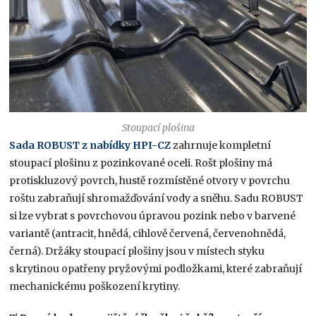
Stoupací plošina
Sada ROBUST z nabídky HPI-CZ
zahrnuje kompletní
stoupací plošinu z pozinkované oceli. Rošt plošiny má
protiskluzový povrch, hustě rozmístěné otvory v povrchu
roštu zabraňují shromažďování vody a sněhu. Sadu ROBUST
si lze vybrat s povrchovou úpravou pozink nebo v barvené
variantě (antracit, hnědá, cihlově červená, červenohnědá,
černá). Držáky stoupací plošiny jsou v místech styku
s krytinou opatřeny pryžovými podložkami, které zabraňují
mechanickému poškození krytiny.