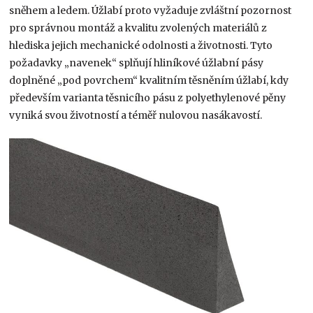
sněhem a ledem. Úžlabí proto vyžaduje zvláštní pozornost
pro správnou montáž a kvalitu zvolených materiálů z
hlediska jejich mechanické odolnosti a životnosti. Tyto
požadavky „navenek“ splňují hliníkové úžlabní pásy
doplněné „pod povrchem“ kvalitním těsněním úžlabí, kdy
především varianta těsnicího pásu z polyethylenové pěny
vyniká svou životností a téměř nulovou nasákavostí.