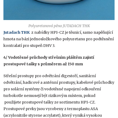
Polyuretanová pěna JUTADACH THK
Jutadach THK
z nabídky HPI-CZ je těsnicí, samo napěňující
hmota na bázi jednosložkového polyuretanu pro podtěsnění
kontralatí pro stupeň DHV 3.
4/ Vodotěsné průchody střešním pláštěm zajistí
prostupové tašky s průměrem až 150 mm
Střešní prostupy pro odvětrání digestoří, sanitární
odvětrání, hadicové a anténní prostupy, kabelové průchodky
pro solární systémy či vodotěsné napojení odkouření
turbokotle nemusejí být rizikovým místem, pokud
použijete prostupové tašky ze sortimentu HPI-CZ.
Prostupové prvky jsou vyrobeny z termoplastu ASA
(acrylonitrile styrene acrylatet), který vyniká vysokou