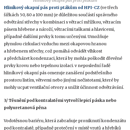
Hliníkový okapní pás proti ptákům
Hliníkový okapní pás proti ptákům od HPI-CZ
(ve třech
šířkách 50, 80 a 100 mm) je důležitou součástí správného
odvětrání střechy v kombinaci s větrací mřížkou, větracím
pásem hřebene a nároží, větracími taškami a hlavicemi,
případně dalšími prvky k tomu určenými. Umožňuje
plynulou cirkulaci vzduchu mezi okapovou hranou
a hřebenem střechy, což pomáhá odvádět vlhkost
a předcházet kondenzaci, která by mohla poškodit dřevěné
prvky krovu nebo tepelnou izolaci. v neposlední řadě
hliníkový okapní pás omezuje zanášení podstřešního
prostoru listím, větvemi nebo jinými nečistotami, které by
mohly ucpat ventilační otvory a snížit účinnost odvětrávání.
3/ Těsnění pod kontralatěmi vytvoří lepicí páska nebo
polyuretanová pěna
Vodotěsnou bariéru, která zabraňuje proniknutí kondenzátu
pod kontralatě, případně protečení v místě vrutů a hřebíků