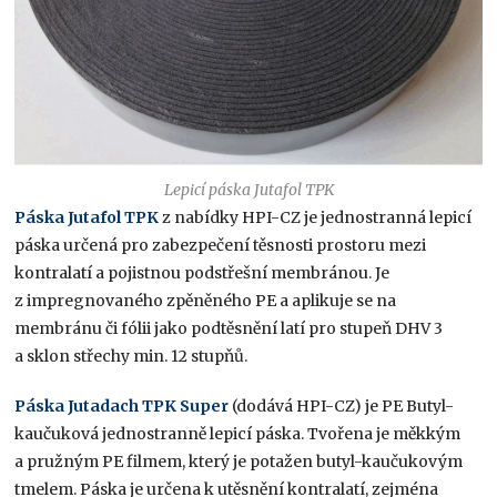
Lepicí páska Jutafol TPK
Páska Jutafol TPK
z nabídky HPI-CZ je jednostranná lepicí
páska určená pro zabezpečení těsnosti prostoru mezi
kontralatí a pojistnou podstřešní membránou. Je
z impregnovaného zpěněného PE a aplikuje se na
membránu či fólii jako podtěsnění latí pro stupeň DHV 3
a sklon střechy min. 12 stupňů.
Páska Jutadach TPK Super
(dodává HPI-CZ) je PE Butyl-
kaučuková jednostranně lepicí páska. Tvořena je měkkým
a pružným PE filmem, který je potažen butyl-kaučukovým
tmelem. Páska je určena k utěsnění kontralatí, zejména