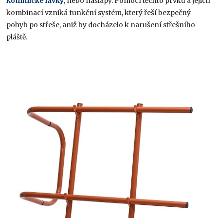
kominické lávky
, nebo nášlapy. Pomocí těchto prvků a jejich
kombinací vzniká funkční systém, který řeší bezpečný
pohyb po střeše, aniž by docházelo k narušení střešního
pláště.