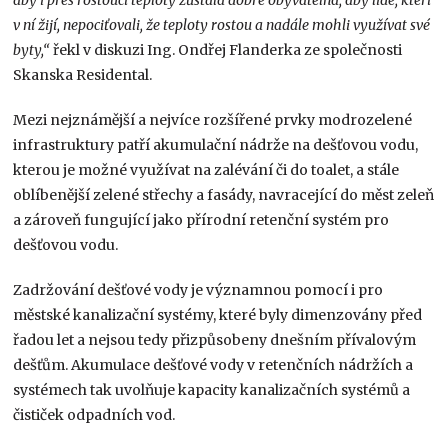
aby i přes rostoucí teploty zůstala dobře obyvatelná, aby lidé, kteří
v ní žijí, nepociťovali, že teploty rostou a nadále mohli využívat své
byty,“
řekl v diskuzi Ing. Ondřej Flanderka ze společnosti
Skanska Residental.
Mezi nejznámější a nejvíce rozšířené prvky modrozelené
infrastruktury patří akumulační nádrže na dešťovou vodu,
kterou je možné využívat na zalévání či do toalet, a stále
oblíbenější zelené střechy a fasády, navracející do měst zeleň
a zároveň fungující jako přírodní retenční systém pro
dešťovou vodu.
Zadržování dešťové vody je významnou pomocí i pro
městské kanalizační systémy, které byly dimenzovány před
řadou let a nejsou tedy přizpůsobeny dnešním přívalovým
dešťům. Akumulace dešťové vody v retenčních nádržích a
systémech tak uvolňuje kapacity kanalizačních systémů a
čističek odpadních vod.