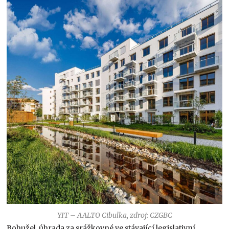
YIT – AALTO Cibulka, zdroj: CZGBC
Bohužel, úhrada za srážkovné ve stávající legislativní