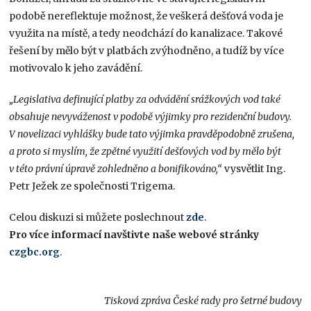
podobě nereflektuje možnost, že veškerá dešťová voda je
využita na místě, a tedy neodchází do kanalizace. Takové
řešení by mělo být v platbách zvýhodněno, a tudíž by více
motivovalo k jeho zavádění.
„Legislativa definující platby za odvádění srážkových vod také
obsahuje nevyváženost v podobě výjimky pro rezidenční budovy.
V novelizaci vyhlášky bude tato výjimka pravděpodobně zrušena,
a proto si myslím, že zpětné využití dešťových vod by mělo být
v této právní úpravě zohledněno a bonifikováno,“
vysvětlit Ing.
Petr Ježek ze společnosti Trigema.
Celou diskuzi si můžete poslechnout
zde
.
Pro více informací navštivte naše webové stránky
czgbc.org
.
Tisková zpráva České rady pro šetrné budovy