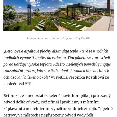
Lihovar Smíchov – Praha – Trigema, zdroj: CZGBC
„Betonové a asfaltové plochy akumulují teplo, které se v nočních
hodinách vypouští zpátky do vzduchu. Tím pádem se v prostředí
pořád udržuje vysoká teplota. Kdežto u zelených povrchů funguje
transpirační proces, kdy se z listů odpařuje voda a tím dochází k
ochlazování blízkého okolí,“
vysvětlila Veronika Kostíková ze
společnosti YIT.
Betonizace a nedostatek zeleně navíc komplikují přirozený
odvod dešťové vody, což přináší problémy s místními
záplavami a neefektivním využitím vodních zdrojů. Tepelné
ostrovy ve městech i nepřirozený odvod vody řeší