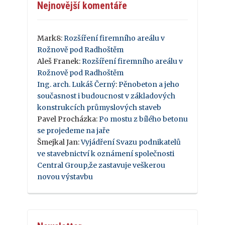
Nejnovější komentáře
Mark8
:
Rozšíření firemního areálu v
Rožnově pod Radhoštěm
Aleš Franek
:
Rozšíření firemního areálu v
Rožnově pod Radhoštěm
Ing. arch. Lukáš Černý
:
Pěnobeton a jeho
současnost i budoucnost v základových
konstrukcích průmyslových staveb
Pavel Procházka
:
Po mostu z bílého betonu
se projedeme na jaře
Šmejkal Jan
:
Vyjádření Svazu podnikatelů
ve stavebnictví k oznámení společnosti
Central Group,že zastavuje veškerou
novou výstavbu