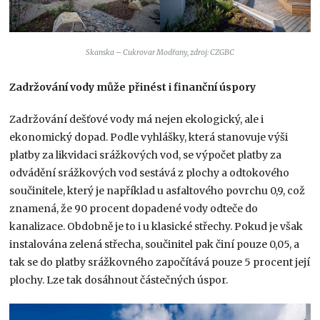
Skanska – Cukrovar Modřany, zdroj: CZGBC
Zadržování vody může přinést i finanční úspory
Zadržování dešťové vody má nejen ekologický, ale i
ekonomický dopad. Podle vyhlášky, která stanovuje výši
platby za likvidaci srážkových vod, se výpočet platby za
odvádění srážkových vod sestává z plochy a odtokového
součinitele, který je například u asfaltového povrchu 0,9, což
znamená, že 90 procent dopadené vody odteče do
kanalizace. Obdobně je to i u klasické střechy. Pokud je však
instalována zelená střecha, součinitel pak činí pouze 0,05, a
tak se do platby srážkovného započítává pouze 5 procent její
plochy. Lze tak dosáhnout částečných úspor.