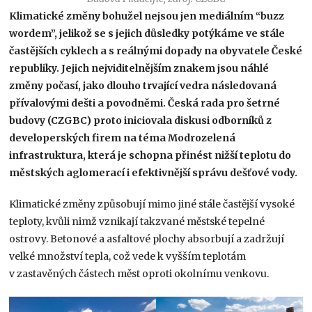
Klimatické změny bohužel nejsou jen mediálním “buzz
wordem”, jelikož se s jejich důsledky potýkáme ve stále
častějších cyklech a s reálnými dopady na obyvatele České
republiky. Jejich nejviditelnějším znakem jsou náhlé
změny počasí, jako dlouho trvající vedra následovaná
přívalovými dešti a povodněmi. Česká rada pro šetrné
budovy (CZGBC) proto iniciovala diskusi odborníků z
developerských firem na téma Modrozelená
infrastruktura, která je schopna přinést nižší teplotu do
městských aglomerací i efektivnější správu dešťové vody.
Klimatické změny způsobují mimo jiné stále častější vysoké
teploty, kvůli nimž vznikají takzvané městské tepelné
ostrovy. Betonové a asfaltové plochy absorbují a zadržují
velké množství tepla, což vede k vyšším teplotám
v zastavěných částech měst oproti okolnímu venkovu.