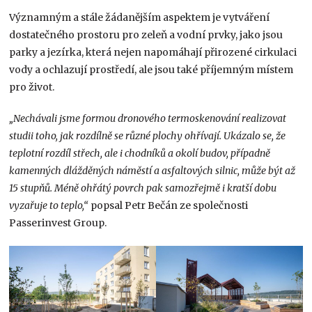
Významným a stále žádanějším aspektem je vytváření
dostatečného prostoru pro zeleň a vodní prvky, jako jsou
parky a jezírka, která nejen napomáhají přirozené cirkulaci
vody a ochlazují prostředí, ale jsou také příjemným místem
pro život.
„Nechávali jsme formou dronového termoskenování realizovat
studii toho, jak rozdílně se různé plochy ohřívají. Ukázalo se, že
teplotní rozdíl střech, ale i chodníků a okolí budov, případně
kamenných dlážděných náměstí a asfaltových silnic, může být až
15 stupňů. Méně ohřátý povrch pak samozřejmě i kratší dobu
vyzařuje to teplo,“
popsal Petr Bečán ze společnosti
Passerinvest Group.