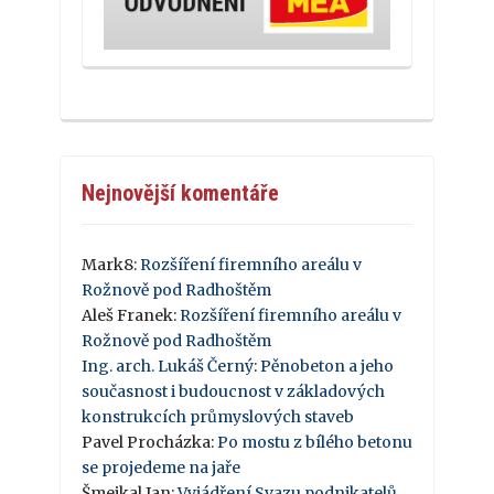
Nejnovější komentáře
Mark8
:
Rozšíření firemního areálu v
Rožnově pod Radhoštěm
Aleš Franek
:
Rozšíření firemního areálu v
Rožnově pod Radhoštěm
Ing. arch. Lukáš Černý
:
Pěnobeton a jeho
současnost i budoucnost v základových
konstrukcích průmyslových staveb
Pavel Procházka
:
Po mostu z bílého betonu
se projedeme na jaře
Šmejkal Jan
:
Vyjádření Svazu podnikatelů