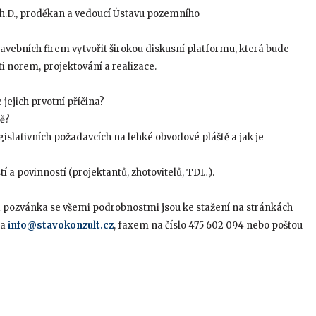
 Ph.D., proděkan a vedoucí Ústavu pozemního
vebních firem vytvořit širokou diskusní platformu, která bude
ti norem, projektování a realizace.
jejich prvotní příčina?
tě?
islativních požadavcích na lehké obvodové pláště a jak je
a povinností (projektantů, zhotovitelů, TDI…).
á pozvánka se všemi podrobnostmi jsou ke stažení na stránkách
na
info@stavokonzult.cz
, faxem na číslo 475 602 094 nebo poštou