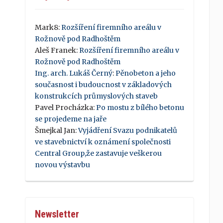
Mark8
:
Rozšíření firemního areálu v
Rožnově pod Radhoštěm
Aleš Franek
:
Rozšíření firemního areálu v
Rožnově pod Radhoštěm
Ing. arch. Lukáš Černý
:
Pěnobeton a jeho
současnost i budoucnost v základových
konstrukcích průmyslových staveb
Pavel Procházka
:
Po mostu z bílého betonu
se projedeme na jaře
Šmejkal Jan
:
Vyjádření Svazu podnikatelů
ve stavebnictví k oznámení společnosti
Central Group,že zastavuje veškerou
novou výstavbu
Newsletter