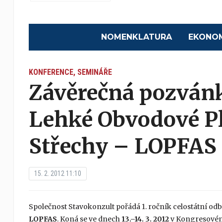
NOMENKLATURA
EKONO
KONFERENCE, SEMINÁŘE
Závěrečná pozvánk
Lehké Obvodové Pl
Střechy – LOPFAS
15. 2. 2012 11:10
Společnost Stavokonzult pořádá 1. ročník celostátní o
LOPFAS
. Koná se ve dnech
13.–14. 3. 2012
v Kongresovém 