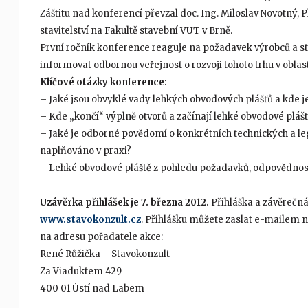
Záštitu nad konferencí převzal doc. Ing. Miloslav Novotný,
stavitelství na Fakultě stavební VUT v Brně.
První ročník konference reaguje na požadavek výrobců a sta
informovat odbornou veřejnost o rozvoji tohoto trhu v oblas
Klíčové otázky konference:
– Jaké jsou obvyklé vady lehkých obvodových plášťů a kde je 
– Kde „končí“ výplně otvorů a začínají lehké obvodové pláš
– Jaké je odborné povědomí o konkrétních technických a leg
naplňováno v praxi?
– Lehké obvodové pláště z pohledu požadavků, odpovědností 
Uzávěrka přihlášek je 7. března 2012.
Přihláška a závěrečn
www.stavokonzult.cz
. Přihlášku můžete zaslat e-mailem 
na adresu pořadatele akce:
René Růžička – Stavokonzult
Za Viaduktem 429
400 01 Ústí nad Labem