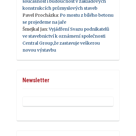
současnost i budoucnost v základových
konstrukcích průmyslových staveb
Pavel Procházka
:
Po mostu z bílého betonu
se projedeme na jaře
Šmejkal Jan
:
Vyjádření Svazu podnikatelů
ve stavebnictví k oznámení společnosti
Central Group,že zastavuje veškerou
novou výstavbu
Newsletter