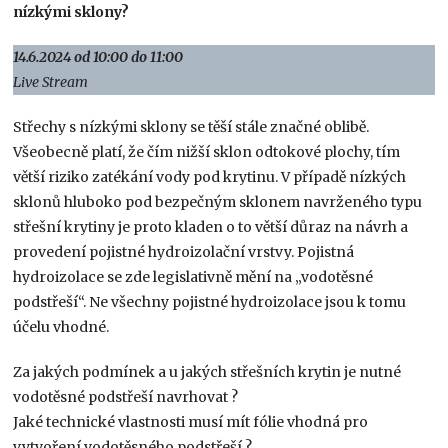
nízkými sklony?
14.6.2024 od 10:00 do 11:00
Live Stream
Střechy s nízkými sklony se těší stále značné oblibě.
Všeobecně platí, že čím nižší sklon odtokové plochy, tím
větší riziko zatékání vody pod krytinu. V případě nízkých
sklonů hluboko pod bezpečným sklonem navrženého typu
střešní krytiny je proto kladen o to větší důraz na návrh a
provedení pojistné hydroizolační vrstvy. Pojistná
hydroizolace se zde legislativně mění na „vodotěsné
podstřeší“. Ne všechny pojistné hydroizolace jsou k tomu
účelu vhodné.
Za jakých podmínek a u jakých střešních krytin je nutné
vodotěsné podstřeší navrhovat ?
Jaké technické vlastnosti musí mít fólie vhodná pro
vytvoření vodotěsného podstřeší ?