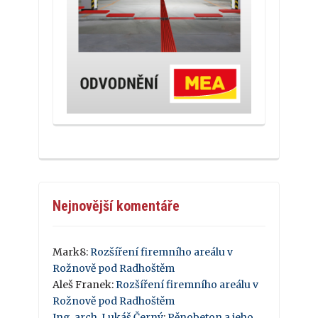
Nejnovější komentáře
Mark8
:
Rozšíření firemního areálu v
Rožnově pod Radhoštěm
Aleš Franek
:
Rozšíření firemního areálu v
Rožnově pod Radhoštěm
Ing. arch. Lukáš Černý
:
Pěnobeton a jeho