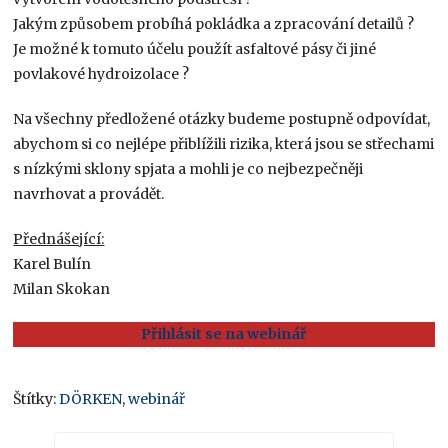
Jakým způsobem probíhá pokládka a zpracování detailů ?
Je možné k tomuto účelu použít asfaltové pásy či jiné
povlakové hydroizolace ?
Na všechny předložené otázky budeme postupně odpovídat,
abychom si co nejlépe přiblížili rizika, která jsou se střechami
s nízkými sklony spjata a mohli je co nejbezpečněji
navrhovat a provádět.
Přednášející:
Karel Bulín
Milan Skokan
Přihlásit se na webinář
Štítky:
DÖRKEN
,
webinář