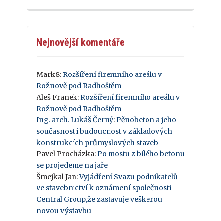
Nejnovější komentáře
Mark8
:
Rozšíření firemního areálu v
Rožnově pod Radhoštěm
Aleš Franek
:
Rozšíření firemního areálu v
Rožnově pod Radhoštěm
Ing. arch. Lukáš Černý
:
Pěnobeton a jeho
současnost i budoucnost v základových
konstrukcích průmyslových staveb
Pavel Procházka
:
Po mostu z bílého betonu
se projedeme na jaře
Šmejkal Jan
:
Vyjádření Svazu podnikatelů
ve stavebnictví k oznámení společnosti
Central Group,že zastavuje veškerou
novou výstavbu