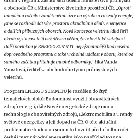
druhu v regionu. Záštitu akci udělilo Ministerstvo průmyslu
a obchodu ČR a Ministerstvo životního prostředí ČR. „
Oproti
minulému ročníku zaměřenému úzce na výrobu a rozvody energie,
jsme se rozhodli dát více prostoru aktuálnímu dění v energetice
a dalších příbuzných oborech. Nová koncepce veletrhu láká širší
okruh vystavovatelů než dříve a věřím, že osloví také veřejnost.
Další novinkou je ENERGO SUMMIT, nejvýznamnější bod našeho
doprovodného programu a také vrcholná událost v oboru, která od
samého začátku přitahuje mnohé odborníky,“
říká Vanda
Yousifová, ředitelka obchodního týmu průmyslových
veletrhů.
Program ENERGO SUMMITU je rozdělen do čtyř
tematických bloků: Budoucnost využití obnovitelných
zdrojů energií, dále Nové energetické zdroje mimo
technologie obnovitelných zdrojů, Elektromobilita a Trendy
světové energetiky a její dopad na ČR. O této aktuální
problematice budou na summitu hovořit přední odborníci
české i mezinárodní energetiky, jako například Joanna