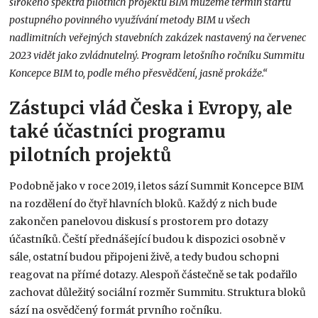
širokého spektra pilotních projektů BIM můžeme termín startu
postupného povinného využívání metody BIM u všech
nadlimitních veřejných stavebních zakázek nastavený na červenec
2023 vidět jako zvládnutelný. Program letošního ročníku Summitu
Koncepce BIM to, podle mého přesvědčení, jasně prokáže.“
Zástupci vlád Česka i Evropy, ale
také účastníci programu
pilotních projektů
Podobně jako v roce 2019, i letos sází Summit Koncepce BIM
na rozdělení do čtyř hlavních bloků. Každý z nich bude
zakončen panelovou diskusí s prostorem pro dotazy
účastníků. Čeští přednášející budou k dispozici osobně v
sále, ostatní budou připojeni živě, a tedy budou schopni
reagovat na přímé dotazy. Alespoň částečně se tak podařilo
zachovat důležitý sociální rozměr Summitu. Struktura bloků
sází na osvědčený formát prvního ročníku.