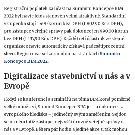
Registrační poplatek za účast na Summitu Koncepce BIM
2022 byl navíc letos stanoven velmi atraktivně. Standardní
vstupenka stojí 1 490 korun bez DPH (1 802,90 Kč s DPH),
pro zástupce veřejné správy pak dokonce jen 990,00 korun
bez DPH (1 197,90 Kč s DPH). Každý třetí účastník ze stejné
organizace navíc automaticky získává padesátiprocentní
slevu. Registrovat se lze snadno na stránkách
Summitu
Koncepce BIM 2022
.
Digitalizace stavebnictví u nás a v
Evropě
I když se konferencí a seminářů na téma BIM koná poměrně
velké množství, Summit Koncepce BIM je – a dokonce i z
evropského hlediska – jedinečný svým zaměřením. Sejdou
se na něm totiž zástupci nejvyšší úrovně veřejné správy u
nás a v Evropě. Během pár hodin a jediné akce si tak mohou