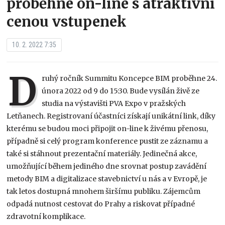
proběhne on-line s atraktivní
cenou vstupenek
10. 2. 2022 7:35
D
ruhý ročník Summitu Koncepce BIM proběhne 24.
února 2022 od 9 do 15:30. Bude vysílán živě ze
studia na výstavišti PVA Expo v pražských
Letňanech. Registrovaní účastníci získají unikátní link, díky
kterému se budou moci připojit on-line k živému přenosu,
případně si celý program konference pustit ze záznamu a
také si stáhnout prezentační materiály. Jedinečná akce,
umožňující během jediného dne srovnat postup zavádění
metody BIM a digitalizace stavebnictví u nás a v Evropě, je
tak letos dostupná mnohem širšímu publiku. Zájemcům
odpadá nutnost cestovat do Prahy a riskovat případné
zdravotní komplikace.