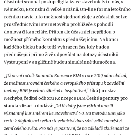
účastníci srovnat postup digitalizace stavebnictví u nás, v
Německu, Estonsku či Velké Británii. On-line forma letošního
ročníku navíc tuto možnost zjednodušuje a zúčastnit se lze
prostřednictvím internetového prohlížeče z pohodlí
domova či kanceláře. Přitom ale účastníci nepřijdou o
možnost přímého kontaktu s přednášejícími. Na konci
každého bloku bude totiž vyhrazen čas, kdy budou
přednášející přímo živě odpovídat na dotazy účastníků.
Vystoupení v angličtině budou simultánně tlumočena.
„Již první ročník Summitu Koncepce BIM v roce 2019 nám ukázal,
že možnost srovnání českého a evropského přístupu k zavádění
metody BIM je velmi užitečná a inspirativní,“
říká Jaroslav
Nechyba, ředitel odboru Koncepce BIM České agentury pro
standardizaci a dodává:
„Od té doby jsme všichni urazili
významný kus směrem ke Stavebnictví 4.0. Na metodu BIM jako
cestu k digitalizaci svého stavebnictví dnes sází velké množství
zemí celého světa. Pro nás je pozitivní, že na základě zkušeností ze