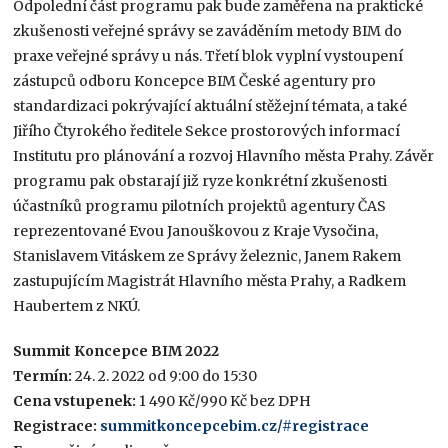
Odpolední část programu pak bude zaměřena na praktické
zkušenosti veřejné správy se zaváděním metody BIM do
praxe veřejné správy u nás. Třetí blok vyplní vystoupení
zástupců odboru Koncepce BIM České agentury pro
standardizaci pokrývající aktuální stěžejní témata, a také
Jiřího Čtyrokého ředitele Sekce prostorových informací
Institutu pro plánování a rozvoj Hlavního města Prahy. Závěr
programu pak obstarají již ryze konkrétní zkušenosti
účastníků programu pilotních projektů agentury ČAS
reprezentované Evou Janouškovou z Kraje Vysočina,
Stanislavem Vitáskem ze Správy železnic, Janem Rakem
zastupujícím Magistrát Hlavního města Prahy, a Radkem
Haubertem z NKÚ.
Summit Koncepce BIM 2022
Termín:
24. 2. 2022 od 9:00 do 15:30
Cena vstupenek:
1 490 Kč/990 Kč bez DPH
Registrace:
summitkoncepcebim.cz/#registrace