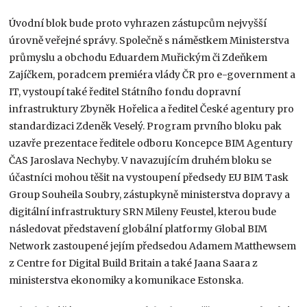
Úvodní blok bude proto vyhrazen zástupcům nejvyšší
úrovně veřejné správy. Společně s náměstkem Ministerstva
průmyslu a obchodu Eduardem Muřickým či Zdeňkem
Zajíčkem, poradcem premiéra vlády ČR pro e-government a
IT, vystoupí také ředitel Státního fondu dopravní
infrastruktury Zbyněk Hořelica a ředitel České agentury pro
standardizaci Zdeněk Veselý. Program prvního bloku pak
uzavře prezentace ředitele odboru Koncepce BIM Agentury
ČAS Jaroslava Nechyby. V navazujícím druhém bloku se
účastníci mohou těšit na vystoupení předsedy EU BIM Task
Group Souheila Soubry, zástupkyně ministerstva dopravy a
digitální infrastruktury SRN Mileny Feustel, kterou bude
následovat představení globální platformy Global BIM
Network zastoupené jejím předsedou Adamem Matthewsem
z Centre for Digital Build Britain a také Jaana Saara z
ministerstva ekonomiky a komunikace Estonska.