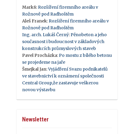
Mark8
:
Rozšíření firemního areálu v
Rožnově pod Radhoštěm
Aleš Franek
:
Rozšíření firemního areálu v
Rožnově pod Radhoštěm
Ing. arch. Lukáš Černý
:
Pěnobeton a jeho
současnost i budoucnost v základových
konstrukcích průmyslových staveb
Pavel Procházka
:
Po mostu z bílého betonu
se projedeme na jaře
Šmejkal Jan
:
Vyjádření Svazu podnikatelů
ve stavebnictví k oznámení společnosti
Central Group,že zastavuje veškerou
novou výstavbu
Newsletter