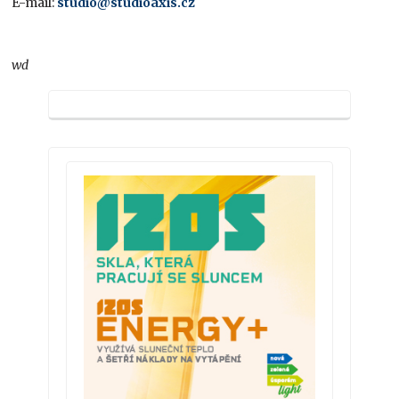
E-mail:
studio@studioaxis.cz
wd