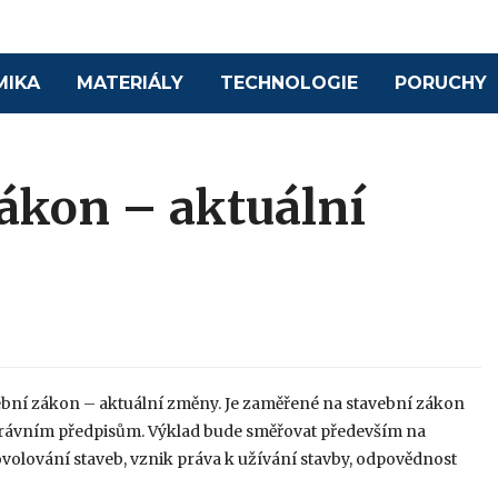
MIKA
MATERIÁLY
TECHNOLOGIE
PORUCHY
zákon – aktuální
vební zákon – aktuální změny. Je zaměřené na stavební zákon
právním předpisům. Výklad bude směřovat především na
ovolování staveb, vznik práva k užívání stavby, odpovědnost