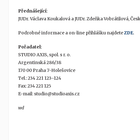
Přednášející:
JUDr. Václava Koukalová a JUDr. Zdeňka Vobrátilová, Čes
Podrobné informace a on-line přihlášku najdete
ZDE
.
Pořadatel:
STUDIO AXIS, spol. s r. o.
Argentinská 286/38
170 00 Praha 7-Holešovice
Tel.: 234 221 123–124
Fax: 234 221 125
E-mail: studio@studioaxis.cz
wd