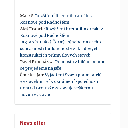
Mark8
:
Rozšíření firemního areálu v
Rožnově pod Radhoštěm
Aleš Franek
:
Rozšíření firemního areálu v
Rožnově pod Radhoštěm
Ing. arch. Lukáš Černý
:
Pěnobeton a jeho
současnost i budoucnost v základových
konstrukcích průmyslových staveb
Pavel Procházka
:
Po mostu z bílého betonu
se projedeme na jaře
Šmejkal Jan
:
Vyjádření Svazu podnikatelů
ve stavebnictví k oznámení společnosti
Central Group,že zastavuje veškerou
novou výstavbu
Newsletter