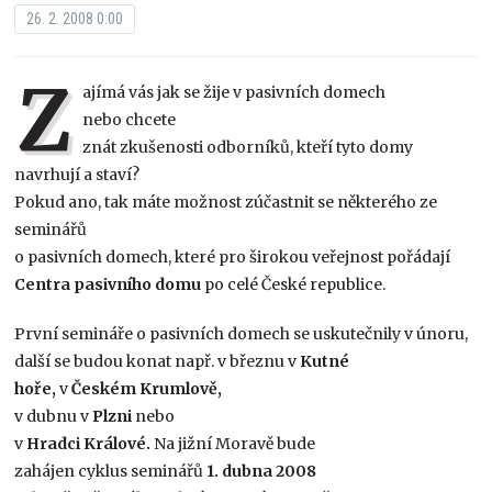
26. 2. 2008 0:00
Z
ajímá vás jak se žije v pasivních domech
nebo chcete
znát zkušenosti odborníků, kteří tyto domy
navrhují a staví?
Pokud ano, tak máte možnost zúčastnit se některého ze
seminářů
o pasivních domech, které pro širokou veřejnost pořádají
Centra pasivního domu
po celé České republice.
První semináře o pasivních domech se uskutečnily v únoru,
další se budou konat např. v březnu v
Kutné
hoře,
v
Českém Krumlově,
v dubnu v
Plzni
nebo
v
Hradci Králové.
Na jižní Moravě bude
zahájen cyklus seminářů
1. dubna 2008