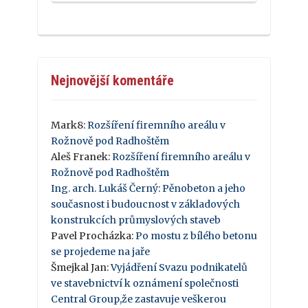
Nejnovější komentáře
Mark8
:
Rozšíření firemního areálu v
Rožnově pod Radhoštěm
Aleš Franek
:
Rozšíření firemního areálu v
Rožnově pod Radhoštěm
Ing. arch. Lukáš Černý
:
Pěnobeton a jeho
současnost i budoucnost v základových
konstrukcích průmyslových staveb
Pavel Procházka
:
Po mostu z bílého betonu
se projedeme na jaře
Šmejkal Jan
:
Vyjádření Svazu podnikatelů
ve stavebnictví k oznámení společnosti
Central Group,že zastavuje veškerou