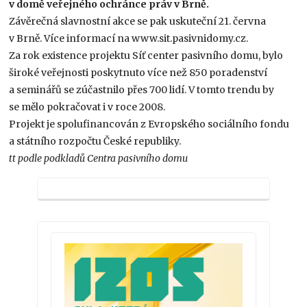
v domě veřejného ochránce práv v Brně.
Závěrečná slavnostní akce se pak uskuteční 21. června
v Brně. Více informací na www.sit.pasivnidomy.cz.
Za rok existence projektu Síť center pasivního domu, bylo
široké veřejnosti poskytnuto více než 850 poradenství
a seminářů se zúčastnilo přes 700 lidí. V tomto trendu by
se mělo pokračovat i v roce 2008.
Projekt je spolufinancován z Evropského sociálního fondu
a státního rozpočtu České republiky.
tt podle podkladů Centra pasivního domu