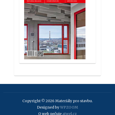
Copyright © 2026 Materiály pro stavbu.
Designed by
WPZOOM
O web pečuje
atwel.cz