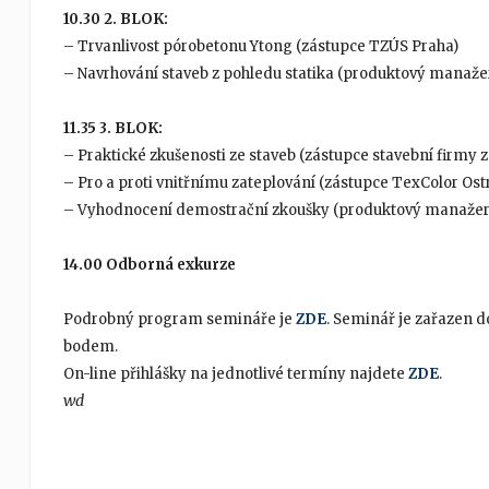
10.30 2. BLOK:
– Trvanlivost pórobetonu Ytong (zástupce TZÚS Praha)
– Navrhování staveb z pohledu statika (produktový manažer
11.35 3. BLOK:
– Praktické zkušenosti ze staveb (zástupce stavební firmy z
– Pro a proti vnitřnímu zateplování (zástupce TexColor Ostrav
– Vyhodnocení demostrační zkoušky (produktový manažer 
14.00 Odborná exkurze
Podrobný program semináře je
ZDE
. Seminář je zařazen 
bodem.
On-line přihlášky na jednotlivé termíny najdete
ZDE
.
wd