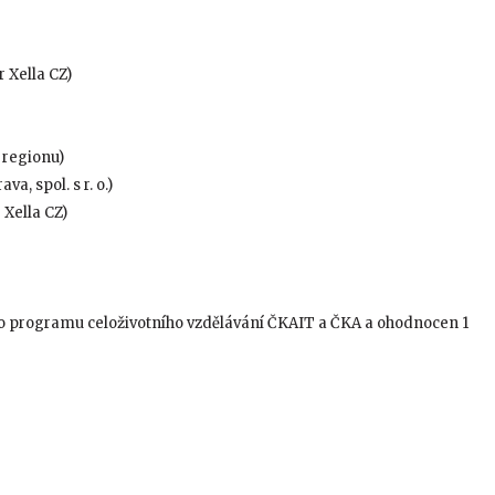
 Xella CZ)
 regionu)
a, spol. s r. o.)
Xella CZ)
do programu celoživotního vzdělávání ČKAIT a ČKA a ohodnocen 1