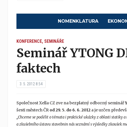
NOMENKLATURA
EKONO
KONFERENCE, SEMINÁŘE
Seminář YTONG D
faktech
3. 5. 2012 8:54
Společnost Xella CZ zve na bezplatný odborný seminář
šesti městech ČR
od 29. 5. do 6. 6. 2012
a je určen předevš
„Chceme se podělit o témata i praktické ukázky z oblasti statiky a
a zkušebního ústavu stavebnin nás seznámí s výsledky zkoušek měře