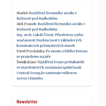
Mark8
:
Rozšíření firemního areálu v
Rožnově pod Radhoštěm
Aleš Franek
:
Rozšíření firemního areálu v
Rožnově pod Radhoštěm
Ing. arch. Lukáš Černý
:
Pěnobeton a jeho
současnost i budoucnost v základových
konstrukcích průmyslových staveb
Pavel Procházka
:
Po mostu z bílého betonu
se projedeme na jaře
Šmejkal Jan
:
Vyjádření Svazu podnikatelů
ve stavebnictví k oznámení společnosti
Central Group,že zastavuje veškerou
novou výstavbu
Newsletter