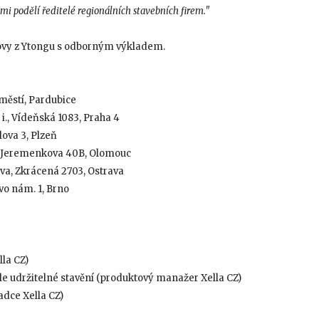
mi podělí ředitelé regionálních stavebních firem."
dovy z Ytongu s odborným výkladem.
městí, Pardubice
 i., Vídeňská 1083, Praha 4
lova 3, Plzeň
., Jeremenkova 40B, Olomouc
ava, Zkrácená 2703, Ostrava
vo nám. 1, Brno
la CZ)
ale udržitelné stavění (produktový manažer Xella CZ)
radce Xella CZ)