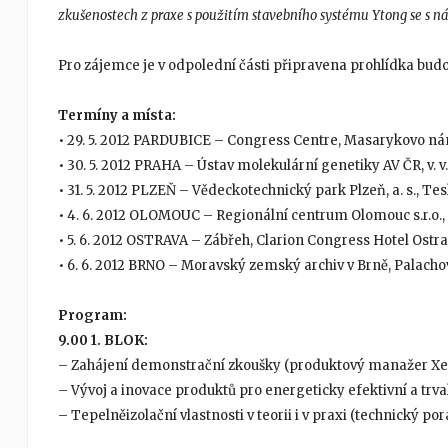
zkušenostech z praxe s použitím stavebního systému Ytong se s ná
Pro zájemce je v odpolední části připravena prohlídka bu
Termíny a místa:
• 29. 5. 2012 PARDUBICE – Congress Centre, Masarykovo ná
• 30. 5. 2012 PRAHA – Ústav molekulární genetiky AV ČR, v. v.
• 31. 5. 2012 PLZEŇ – Vědeckotechnický park Plzeň, a. s., Tes
• 4. 6. 2012 OLOMOUC – Regionální centrum Olomouc s.r.o
• 5. 6. 2012 OSTRAVA – Zábřeh, Clarion Congress Hotel Ostr
• 6. 6. 2012 BRNO – Moravský zemský archiv v Brně, Palacho
Program:
9.00 1. BLOK:
– Zahájení demonstrační zkoušky (produktový manažer Xel
– Vývoj a inovace produktů pro energeticky efektivní a trv
– Tepelněizolační vlastnosti v teorii i v praxi (technický po