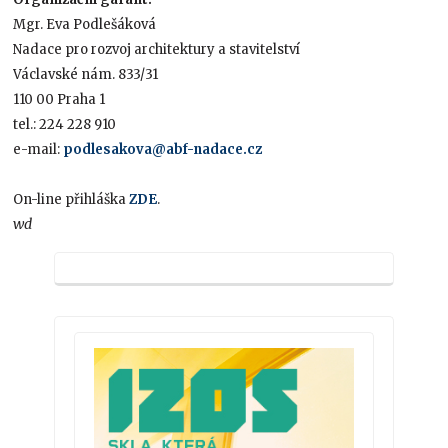
Mgr. Eva Podlešáková
Nadace pro rozvoj architektury a stavitelství
Václavské nám. 833/31
110 00 Praha 1
tel.: 224 228 910
e-mail:
podlesakova@abf-nadace.cz
On-line přihláška
ZDE
.
wd