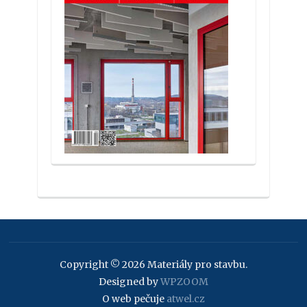
Copyright © 2026 Materiály pro stavbu.
Designed by
WPZOOM
O web pečuje
atwel.cz