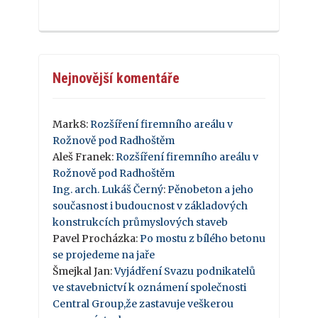
Nejnovější komentáře
Mark8
:
Rozšíření firemního areálu v
Rožnově pod Radhoštěm
Aleš Franek
:
Rozšíření firemního areálu v
Rožnově pod Radhoštěm
Ing. arch. Lukáš Černý
:
Pěnobeton a jeho
současnost i budoucnost v základových
konstrukcích průmyslových staveb
Pavel Procházka
:
Po mostu z bílého betonu
se projedeme na jaře
Šmejkal Jan
:
Vyjádření Svazu podnikatelů
ve stavebnictví k oznámení společnosti
Central Group,že zastavuje veškerou