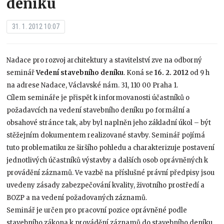
deníku
31. 1. 2012 10:07
Nadace pro rozvoj architektury a stavitelství zve na odborný
seminář
Vedení stavebního deníku
. Koná se
16. 2. 2012
od 9 h
na adrese Nadace, Václavské nám. 31, 110 00 Praha 1.
Cílem semináře je přispět k informovanosti účastníků o
požadavcích na vedení stavebního deníku po formální a
obsahové stránce tak, aby byl naplněn jeho základní úkol – být
stěžejním dokumentem realizované stavby. Seminář pojímá
tuto problematiku ze širšího pohledu a charakterizuje postavení
jednotlivých účastníků výstavby a dalších osob oprávněných k
provádění záznamů. Ve vazbě na příslušné právní předpisy jsou
uvedeny zásady zabezpečování kvality, životního prostředí a
BOZP a na vedení požadovaných záznamů.
Seminář je určen pro pracovní pozice oprávněné podle
stavebního zákona k provádění záznamů do stavebního deníku.