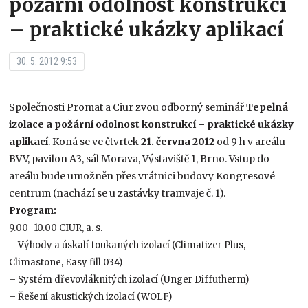
požární odolnost konstrukcí
– praktické ukázky aplikací
30. 5. 2012 9:53
Společnosti Promat a Ciur zvou odborný seminář
Tepelná
izolace a požární odolnost konstrukcí – praktické ukázky
aplikací
. Koná se ve čtvrtek
21. června 2012
od 9 h v areálu
BVV, pavilon A3, sál Morava, Výstaviště 1, Brno. Vstup do
areálu bude umožněn přes vrátnici budovy Kongresové
centrum (nachází se u zastávky tramvaje č. 1).
Program:
9.00–10.00 CIUR, a. s.
– Výhody a úskalí foukaných izolací (Climatizer Plus,
Climastone, Easy fill 034)
– Systém dřevovláknitých izolací (Unger Diffutherm)
– Řešení akustických izolací (WOLF)