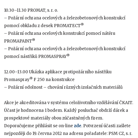
10.30–11.30 PROMAT, s. r. o.
– Požární ochrana ocelových a železobetonových konstrukcí
®
pomocí obkladu z desek PROMATECT
– Požární ochrana ocelových konstrukcí pomocí nátěru
®
PROMAPAINT
– Požární ochrana ocelových a železobetonových konstrukcí
®
pomocí nástřiků PROMASPRAY
12.00–13.00 Ukázka aplikace protipožárního nástřiku
®
Promaspray
F 250 na konstrukce
– Požární odolnost – chování různých izolačních materiálů
Akce je akreditována v systému celoživotního vzdělávání ČKAIT.
Účast je hodnocena 1 bodem. Každý posluchač obdrží dárek a
prospektové materiály obou zúčastněných firem.
Doporučujeme přihlásit se on-line
zde
. Potvrzení účasti zašlete
nejpozději do 19. června 2012 na adresu pořadatele: PSM CZ, s. r.