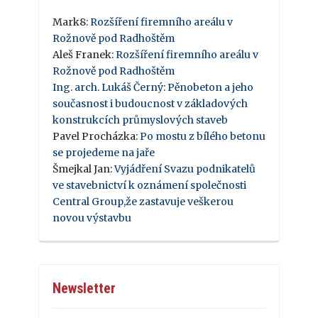
Mark8
:
Rozšíření firemního areálu v
Rožnově pod Radhoštěm
Aleš Franek
:
Rozšíření firemního areálu v
Rožnově pod Radhoštěm
Ing. arch. Lukáš Černý
:
Pěnobeton a jeho
současnost i budoucnost v základových
konstrukcích průmyslových staveb
Pavel Procházka
:
Po mostu z bílého betonu
se projedeme na jaře
Šmejkal Jan
:
Vyjádření Svazu podnikatelů
ve stavebnictví k oznámení společnosti
Central Group,že zastavuje veškerou
novou výstavbu
Newsletter