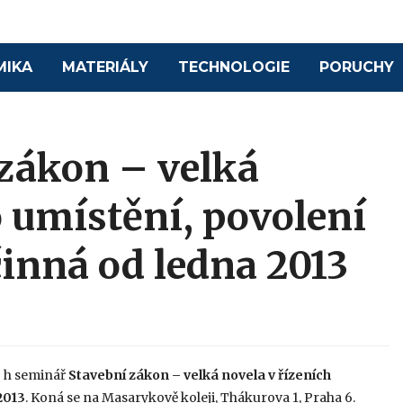
MIKA
MATERIÁLY
TECHNOLOGIE
PORUCHY
zákon – velká
o umístění, povolení
činná od ledna 2013
9 h seminář
Stavební zákon – velká novela v řízeních
2013
. Koná se na Masarykově koleji, Thákurova 1, Praha 6.