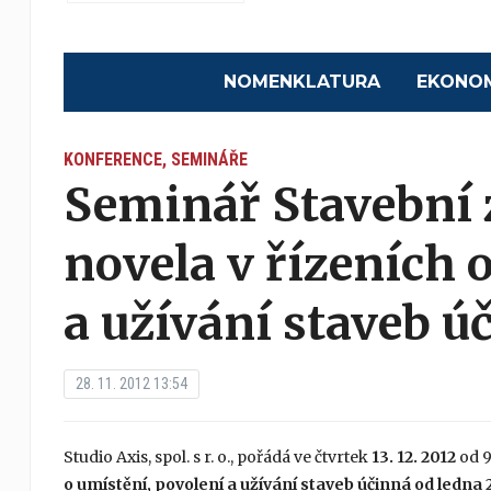
NOMENKLATURA
EKONO
KONFERENCE, SEMINÁŘE
Seminář Stavební 
novela v řízeních 
a užívání staveb ú
28. 11. 2012 13:54
Studio Axis, spol. s r. o., pořádá ve čtvrtek
13. 12. 2012
od 
o umístění, povolení a užívání staveb účinná od ledna 