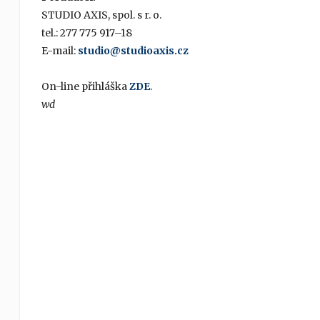
STUDIO AXIS, spol. s r. o.
tel.: 277 775 917–18
E-mail:
studio@studioaxis.cz
On-line přihláška
ZDE
.
wd