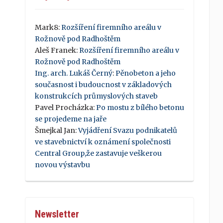
Mark8
:
Rozšíření firemního areálu v
Rožnově pod Radhoštěm
Aleš Franek
:
Rozšíření firemního areálu v
Rožnově pod Radhoštěm
Ing. arch. Lukáš Černý
:
Pěnobeton a jeho
současnost i budoucnost v základových
konstrukcích průmyslových staveb
Pavel Procházka
:
Po mostu z bílého betonu
se projedeme na jaře
Šmejkal Jan
:
Vyjádření Svazu podnikatelů
ve stavebnictví k oznámení společnosti
Central Group,že zastavuje veškerou
novou výstavbu
Newsletter