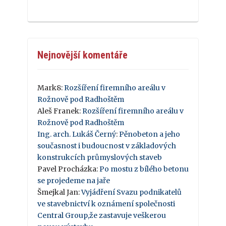
Nejnovější komentáře
Mark8
:
Rozšíření firemního areálu v
Rožnově pod Radhoštěm
Aleš Franek
:
Rozšíření firemního areálu v
Rožnově pod Radhoštěm
Ing. arch. Lukáš Černý
:
Pěnobeton a jeho
současnost i budoucnost v základových
konstrukcích průmyslových staveb
Pavel Procházka
:
Po mostu z bílého betonu
se projedeme na jaře
Šmejkal Jan
:
Vyjádření Svazu podnikatelů
ve stavebnictví k oznámení společnosti
Central Group,že zastavuje veškerou