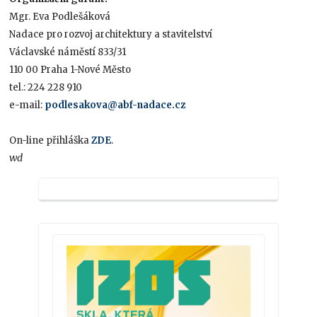
Mgr. Eva Podlešáková
Nadace pro rozvoj architektury a stavitelství
Václavské náměstí 833/31
110 00 Praha 1-Nové Město
tel.: 224 228 910
e-mail:
podlesakova@abf-nadace.cz
On-line přihláška
ZDE
.
wd