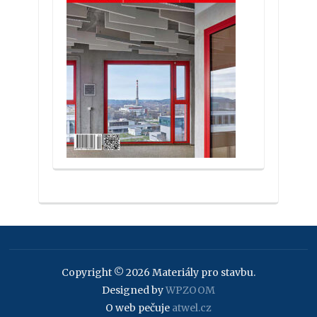
Copyright © 2026 Materiály pro stavbu.
Designed by
WPZOOM
O web pečuje
atwel.cz