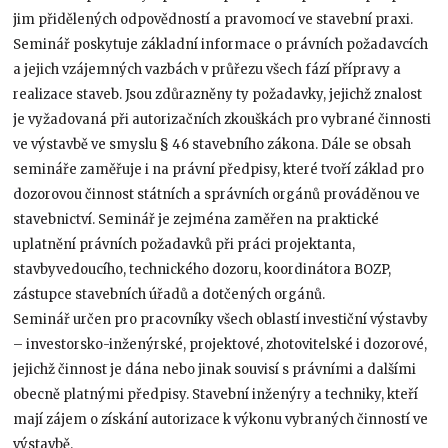
jim přidělených odpovědností a pravomocí ve stavební praxi.
Seminář poskytuje základní informace o právních požadavcích
a jejich vzájemných vazbách v průřezu všech fází přípravy a
realizace staveb. Jsou zdůrazněny ty požadavky, jejichž znalost
je vyžadovaná při autorizačních zkouškách pro vybrané činnosti
ve výstavbě ve smyslu § 46 stavebního zákona. Dále se obsah
semináře zaměřuje i na právní předpisy, které tvoří základ pro
dozorovou činnost státních a správních orgánů prováděnou ve
stavebnictví. Seminář je zejména zaměřen na praktické
uplatnění právních požadavků při práci projektanta,
stavbyvedoucího, technického dozoru, koordinátora BOZP,
zástupce stavebních úřadů a dotčených orgánů.
Seminář určen pro pracovníky všech oblastí investiční výstavby
– investorsko-inženýrské, projektové, zhotovitelské i dozorové,
jejichž činnost je dána nebo jinak souvisí s právními a dalšími
obecně platnými předpisy. Stavební inženýry a techniky, kteří
mají zájem o získání autorizace k výkonu vybraných činností ve
výstavbě.