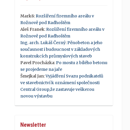
Mark8
:
Rozšíření firemního areálu v
Rožnově pod Radhoštěm
Aleš Franek
:
Rozšíření firemního areálu v
Rožnově pod Radhoštěm
Ing. arch. Lukáš Černý
:
Pěnobeton a jeho
současnost i budoucnost v základových
konstrukcích průmyslových staveb
Pavel Procházka
:
Po mostu z bílého betonu
se projedeme na jaře
Šmejkal Jan
:
Vyjádření Svazu podnikatelů
ve stavebnictví k oznámení společnosti
Central Group,že zastavuje veškerou
novou výstavbu
Newsletter