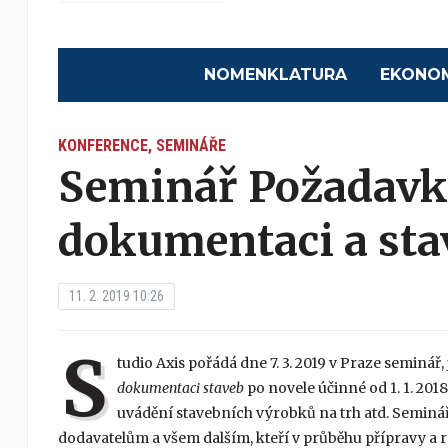
NOMENKLATURA
EKONO
KONFERENCE, SEMINÁŘE
Seminář Požadavk
dokumentaci a sta
11. 2. 2019 10:26
S
tudio Axis pořádá dne 7. 3. 2019 v Praze seminá
dokumentaci staveb
po novele účinné od 1. 1. 20
uvádění stavebních výrobků na trh atd. Seminá
dodavatelům a všem dalším, kteří v průběhu přípravy a r