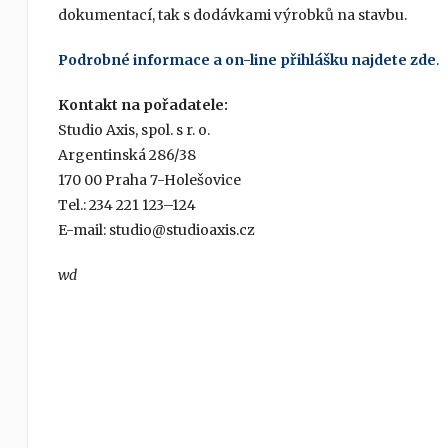
dokumentací, tak s dodávkami výrobků na stavbu.
Podrobné informace a on-line přihlášku najdete zde
.
Kontakt na pořadatele:
Studio Axis, spol. s r. o.
Argentinská 286/38
170 00 Praha 7-Holešovice
Tel.: 234 221 123–124
E-mail: studio@studioaxis.cz
wd