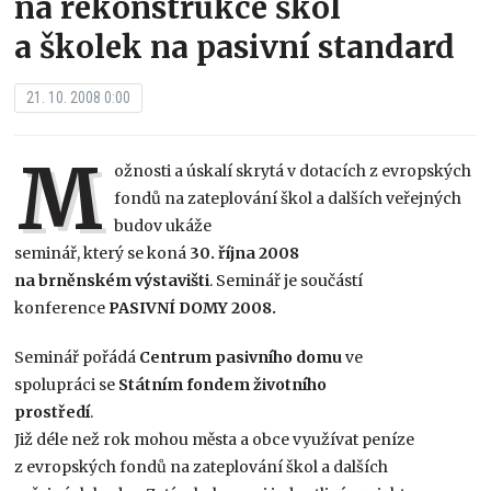
na rekonstrukce škol
a školek na pasivní standard
21. 10. 2008 0:00
M
ožnosti a úskalí skrytá v dotacích z evropských
fondů na zateplování škol a dalších veřejných
budov ukáže
seminář, který se koná
30. října 2008
na brněnském výstavišti
. Seminář je součástí
konference
PASIVNÍ DOMY 2008.
Seminář pořádá
Centrum pasivního domu
ve
spolupráci se
Státním fondem životního
prostředí
.
Již déle než rok mohou města a obce využívat peníze
z evropských fondů na zateplování škol a dalších