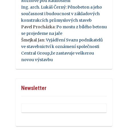
Rožnově pod Radhoštěm
Ing. arch. Lukáš Černý
:
Pěnobeton a jeho
současnost i budoucnost v základových
konstrukcích průmyslových staveb
Pavel Procházka
:
Po mostu z bílého betonu
se projedeme na jaře
Šmejkal Jan
:
Vyjádření Svazu podnikatelů
ve stavebnictví k oznámení společnosti
Central Group,že zastavuje veškerou
novou výstavbu
Newsletter