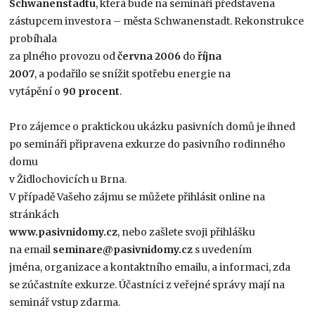
Schwanenstadtu
, která bude na semináři představena
zástupcem investora – města Schwanenstadt. Rekonstrukce
probíhala
za plného provozu od
června 2006
do
října
2007
, a podařilo se snížit spotřebu energie na
vytápění o
90 procent
.
Pro zájemce o praktickou ukázku pasivních domů je ihned
po semináři připravena exkurze do pasivního rodinného
domu
v Židlochovicích u Brna.
V případě Vašeho zájmu se můžete přihlásit online na
stránkách
www.pasivnidomy.cz
, nebo zašlete svoji přihlášku
na email
seminare@pasivnidomy.cz
s uvedením
jména, organizace a kontaktního emailu, a informaci, zda
se zúčastníte exkurze. Účastníci z veřejné správy mají na
seminář vstup zdarma.