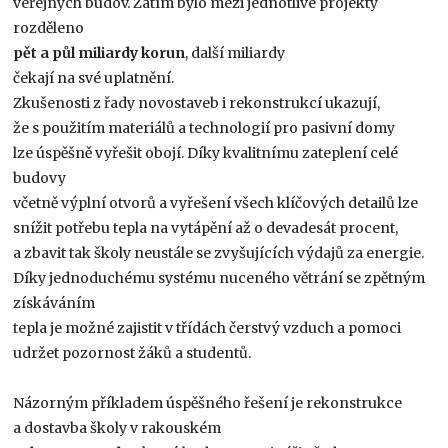
veřejných budov. Zatím bylo mezi jednotlivé projekty
rozděleno
pět a půl miliardy korun
, další miliardy
čekají na své uplatnění.
Zkušenosti z řady novostaveb i rekonstrukcí ukazují,
že s použitím materiálů a technologií pro pasivní domy
lze úspěšně vyřešit obojí. Díky kvalitnímu zateplení celé
budovy
včetně výplní otvorů a vyřešení všech klíčových detailů lze
snížit potřebu tepla na vytápění až o devadesát procent,
a zbavit tak školy neustále se zvyšujících výdajů za energie.
Díky jednoduchému systému nuceného větrání se zpětným
získáváním
tepla je možné zajistit v třídách čerstvý vzduch a pomoci
udržet pozornost žáků a studentů.
Názorným příkladem úspěšného řešení je rekonstrukce
a dostavba školy v rakouském