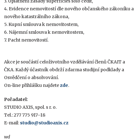
3. Uplatnění zásady superficies solo cedit,
4. Evidence nemovitostí dle nového občanského zákoníku a
nového katastrálního zákona,
5. Kupní smlouva k nemovitostem,
6. Nájemní smlouva k nemovitostem,
7. Pacht nemovitostí.
Akce je součástí celoživotního vzdělávání členů ČKAIT a
ČKA. Každý účastník obdrží zdarma studijní podklady a
Osvědčení o absolvování.
On-line přihlášku najdete
zde
.
Pořadatel:
STUDIO AXIS, spol. s r. o.
Tel.: 277 775 917–18
E-mail:
studio@studioaxis.cz
wd