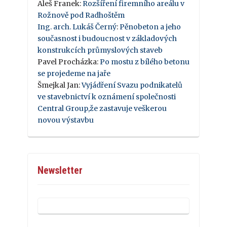
Aleš Franek
:
Rozšíření firemního areálu v
Rožnově pod Radhoštěm
Ing. arch. Lukáš Černý
:
Pěnobeton a jeho
současnost i budoucnost v základových
konstrukcích průmyslových staveb
Pavel Procházka
:
Po mostu z bílého betonu
se projedeme na jaře
Šmejkal Jan
:
Vyjádření Svazu podnikatelů
ve stavebnictví k oznámení společnosti
Central Group,že zastavuje veškerou
novou výstavbu
Newsletter