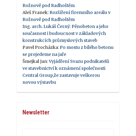
Rožnově pod Radhoštěm
Aleš Franek
:
Rozšíření firemního areálu v
Rožnově pod Radhoštěm
Ing. arch. Lukáš Černý
:
Pěnobeton a jeho
současnost i budoucnost v základových
konstrukcích průmyslových staveb
Pavel Procházka
:
Po mostu z bílého betonu
se projedeme na jaře
Šmejkal Jan
:
Vyjádření Svazu podnikatelů
ve stavebnictví k oznámení společnosti
Central Group,že zastavuje veškerou
novou výstavbu
Newsletter