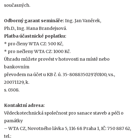
současných.
Odborný garant semináře:
Ing. Jan Vaněrek,
Ph.D., Ing. Hana Brandejsová.
Platba účastnické poplatku:
* pro členy WTA CZ: 500 Kč,
* pro nečleny WTA CZ: 1000 Kč.
Úhradu můžete provést v hotovosti na místě nebo
bankovním
převodem na účet u KB č. ú. 35-8088350297/0100, v.s.,
20071129, k.
s. 0308.
Kontaktní adresa:
Vědeckotechnická společnost pro sanace staveb a péči o
památky
– WTA CZ, Novotného lávka 5, 116 68 Praha 1, IČ: 750 887 62,
tel.: