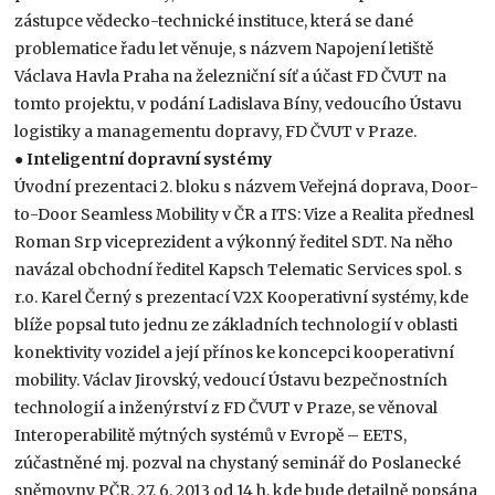
zástupce vědecko-technické instituce, která se dané
problematice řadu let věnuje, s názvem Napojení letiště
Václava Havla Praha na železniční síť a účast FD ČVUT na
tomto projektu, v podání Ladislava Bíny, vedoucího Ústavu
logistiky a managementu dopravy, FD ČVUT v Praze.
●
Inteligentní dopravní systémy
Úvodní prezentaci 2. bloku s názvem Veřejná doprava, Door-
to-Door Seamless Mobility v ČR a ITS: Vize a Realita přednesl
Roman Srp viceprezident a výkonný ředitel SDT. Na něho
navázal obchodní ředitel Kapsch Telematic Services spol. s
r.o. Karel Černý s prezentací V2X Kooperativní systémy, kde
blíže popsal tuto jednu ze základních technologií v oblasti
konektivity vozidel a její přínos ke koncepci kooperativní
mobility. Václav Jirovský, vedoucí Ústavu bezpečnostních
technologií a inženýrství z FD ČVUT v Praze, se věnoval
Interoperabilitě mýtných systémů v Evropě – EETS,
zúčastněné mj. pozval na chystaný seminář do Poslanecké
sněmovny PČR, 27. 6. 2013 od 14 h, kde bude detailně popsána