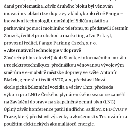
daná problematika. Závěr druhého bloku byl věnován
inovacím v oblasti tzv. dopravy v klidu, konkrétně Pangu –
inovativní technologii, umožňující řidičům platit za
parkování pomocí mobilního telefonu, tu představili Čestmír
Zbuzek, ředitel pro obchod a marketing a Ivo Prikryl,
provozní ředitel, Pango Parking Czech, s. r. o.
●
Alternativní technologie v dopravě
Závěrečný blok otevřel Jakub Slavík, z informačního portálu
Proelektrotechniky.cz. přednáškou věnovanou Vývojovým
směrům v e-mobilitě městské dopravy ve světě. Antonín
Blažek, generální ředitel VUZ, a. s., představil Nová
ekologická železniční vozidla a Václav Chrz, předseda
výboru pro LNG z Českého plynárenského svazu, se zaměřil
na Zavádění dopravy na zkapalněný zemní plyn (LNG)
Úplný závěr konference patřil Jindřichu Sadilovi z FD ČVUT v
Praze, který představil výsledky a zkušenosti s Testováním a
použitím elektrických akumulátorů energie.