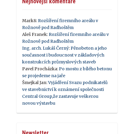
Nejnovější komentáře
Mark8
:
Rozšíření firemního areálu v
Rožnově pod Radhoštěm
Aleš Franek
:
Rozšíření firemního areálu v
Rožnově pod Radhoštěm
Ing. arch. Lukáš Černý
:
Pěnobeton a jeho
současnost i budoucnost v základových
konstrukcích průmyslových staveb
Pavel Procházka
:
Po mostu z bílého betonu
se projedeme na jaře
Šmejkal Jan
:
Vyjádření Svazu podnikatelů
ve stavebnictví k oznámení společnosti
Central Group,že zastavuje veškerou
novou výstavbu
Newsletter