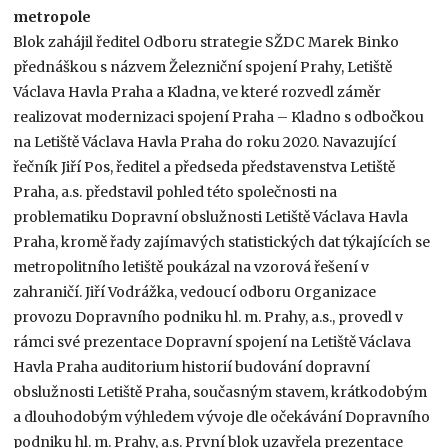
metropole
Blok zahájil ředitel Odboru strategie SŽDC Marek Binko
přednáškou s názvem Železniční spojení Prahy, Letiště
Václava Havla Praha a Kladna, ve které rozvedl záměr
realizovat modernizaci spojení Praha – Kladno s odbočkou
na Letiště Václava Havla Praha do roku 2020. Navazující
řečník Jiří Pos, ředitel a předseda představenstva Letiště
Praha, a.s. představil pohled této společnosti na
problematiku Dopravní obslužnosti Letiště Václava Havla
Praha, kromě řady zajímavých statistických dat týkajících se
metropolitního letiště poukázal na vzorová řešení v
zahraničí. Jiří Vodrážka, vedoucí odboru Organizace
provozu Dopravního podniku hl. m. Prahy, a.s., provedl v
rámci své prezentace Dopravní spojení na Letiště Václava
Havla Praha auditorium historií budování dopravní
obslužnosti Letiště Praha, současným stavem, krátkodobým
a dlouhodobým výhledem vývoje dle očekávání Dopravního
podniku hl. m. Prahy, a.s. První blok uzavřela prezentace