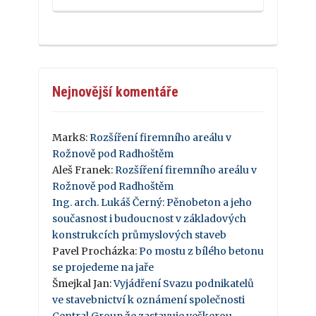
Nejnovější komentáře
Mark8
:
Rozšíření firemního areálu v
Rožnově pod Radhoštěm
Aleš Franek
:
Rozšíření firemního areálu v
Rožnově pod Radhoštěm
Ing. arch. Lukáš Černý
:
Pěnobeton a jeho
současnost i budoucnost v základových
konstrukcích průmyslových staveb
Pavel Procházka
:
Po mostu z bílého betonu
se projedeme na jaře
Šmejkal Jan
:
Vyjádření Svazu podnikatelů
ve stavebnictví k oznámení společnosti
Central Group,že zastavuje veškerou