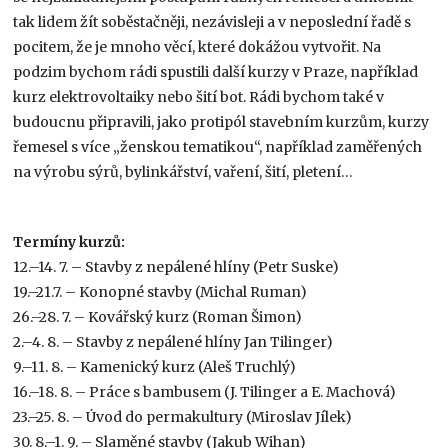
tak lidem žít soběstačněji, nezávisleji a v neposlední řadě s
pocitem, že je mnoho věcí, které dokážou vytvořit. Na
podzim bychom rádi spustili další kurzy v Praze, například
kurz elektrovoltaiky nebo šití bot. Rádi bychom také v
budoucnu připravili, jako protipól stavebním kurzům, kurzy
řemesel s více „ženskou tematikou“, například zaměřených
na výrobu sýrů, bylinkářství, vaření, šití, pletení…
Termíny kurzů:
12.–14. 7. – Stavby z nepálené hlíny (Petr Suske)
19.–21.7. – Konopné stavby (Michal Ruman)
26.–28. 7. – Kovářský kurz (Roman Šimon)
2.–4. 8. – Stavby z nepálené hlíny Jan Tilinger)
9.–11. 8. – Kamenický kurz (Aleš Truchlý)
16.–18. 8. – Práce s bambusem (J. Tilinger a E. Machová)
23.–25. 8. – Úvod do permakultury (Miroslav Jílek)
30. 8.–1. 9. – Slaměné stavby (Jakub Wihan)