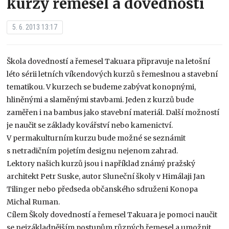
kurzy řemesel a dovedností
5. 6. 2013 13:17
Škola dovedností a řemesel Takuara připravuje na letošní
léto sérii letních víkendových kurzů s řemeslnou a stavební
tematikou. V kurzech se budeme zabývat konopnými,
hliněnými a slaměnými stavbami. Jeden z kurzů bude
zaměřen i na bambus jako stavební materiál. Další možností
je naučit se základy kovářství nebo kamenictví.
V permakulturním kurzu bude možné se seznámit
s netradičním pojetím designu nejenom zahrad.
Lektory našich kurzů jsou i například známý pražský
architekt Petr Suske, autor Sluneční školy v Himálaji Jan
Tilinger nebo předseda občanského sdruženi Konopa
Michal Ruman.
Cílem Školy dovedností a řemesel Takuara je pomoci naučit
se nejzákladnějším postupům různých řemesel a umožnit