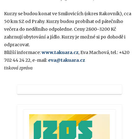
Kurzy se budou konat ve Smilovicích (okres Rakovník), cca
50 km SZ od Prahy. Kurzy budou probíhat od pátečního
večera do nedělního odpoledne. Ceny 2800–3200 Kč
zahrnují ubytování a jídlo. Kurzy je možné si po dohodě i
odpracovat.
Bližší informace:
www.takuara.cz
, Eva Machová, tel.: +420
702 44 24 22, e-mail:
eva@takuara.cz
tisková zpráva