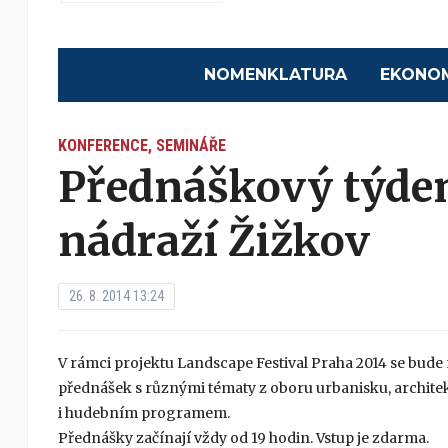
NOMENKLATURA
EKONO
KONFERENCE, SEMINÁŘE
Přednáškový týde
nádraží Žižkov
26. 8. 2014 13:24
V rámci projektu Landscape Festival Praha 2014 se bude 
přednášek s různými tématy z oboru urbanisku, archite
i hudebním programem.
Přednášky začínají vždy od 19 hodin. Vstup je zdarma.