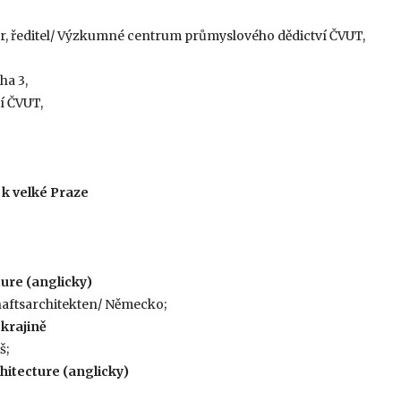
, ředitel/ Výzkumné centrum průmyslového dědictví ČVUT,
ha 3,
í ČVUT,
 k velké Praze
ure (anglicky)
aftsarchitekten/ Německo;
 krajině
š;
hitecture (anglicky)