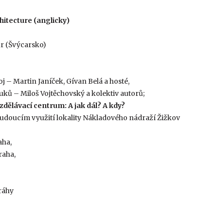
hitecture (anglicky)
r (Švýcarsko)
– Martin Janíček, Gívan Belá a hosté,
ů – Miloš Vojtěchovský a kolektiv autorů;
vzdělávací centrum: A jak dál? A kdy?
udoucím využití lokality Nákladového nádraží Žižkov
aha,
raha,
ráhy