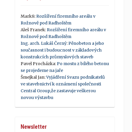
Mark8
:
Rozšíření firemního areálu v
Rožnově pod Radhoštěm
Aleš Franek
:
Rozšíření firemního areálu v
Rožnově pod Radhoštěm
Ing. arch. Lukáš Černý
:
Pěnobeton a jeho
současnost i budoucnost v základových
konstrukcích průmyslových staveb
Pavel Procházka
:
Po mostu z bílého betonu
se projedeme na jaře
Šmejkal Jan
:
Vyjádření Svazu podnikatelů
ve stavebnictví k oznámení společnosti
Central Group,že zastavuje veškerou
novou výstavbu
Newsletter