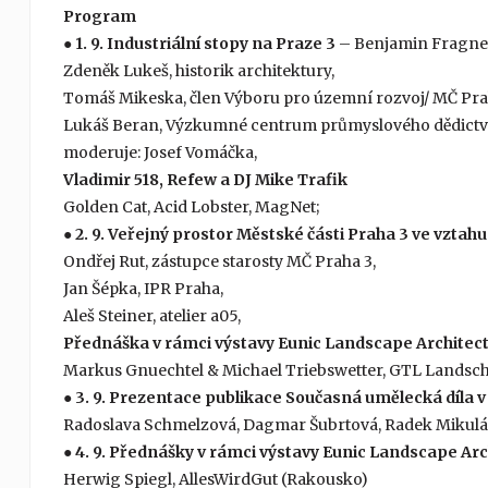
Program
●
1. 9. Industriální stopy na Praze 3
– Benjamin Fragner
Zdeněk Lukeš, historik architektury,
Tomáš Mikeska, člen Výboru pro územní rozvoj/ MČ Pra
Lukáš Beran, Výzkumné centrum průmyslového dědictv
moderuje: Josef Vomáčka,
Vladimir 518, Refew a DJ Mike Trafik
Golden Cat, Acid Lobster, MagNet;
● 2. 9. Veřejný prostor Městské části Praha 3 ve vztahu
Ondřej Rut, zástupce starosty MČ Praha 3,
Jan Šépka, IPR Praha,
Aleš Steiner, atelier a05,
Přednáška v rámci výstavy Eunic Landscape Architect
Markus Gnuechtel & Michael Triebswetter, GTL Landsch
● 3. 9. Prezentace publikace Současná umělecká díla v
Radoslava Schmelzová, Dagmar Šubrtová, Radek Mikulá
● 4. 9. Přednášky v rámci výstavy Eunic Landscape Arc
Herwig Spiegl, AllesWirdGut (Rakousko)