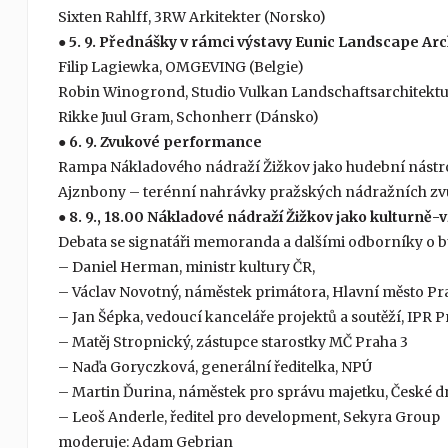
Sixten Rahlff, 3RW Arkitekter (Norsko)
● 5. 9. Přednášky v rámci výstavy Eunic Landscape Arc
Filip Lagiewka, OMGEVING (Belgie)
Robin Winogrond, Studio Vulkan Landschaftsarchitektu
Rikke Juul Gram, Schonherr (Dánsko)
● 6. 9. Zvukové performance
Rampa Nákladového nádraží Žižkov jako hudební nástroj 
Ajznbony – terénní nahrávky pražských nádražních zvuk
● 8. 9., 18.00 Nákladové nádraží Žižkov jako kulturně-
Debata se signatáři memoranda a dalšími odborníky o b
– Daniel Herman, ministr kultury ČR,
– Václav Novotný, náměstek primátora, Hlavní město Pr
– Jan Šépka, vedoucí kanceláře projektů a soutěží, IPR P
– Matěj Stropnický, zástupce starostky MČ Praha 3
– Naďa Goryczková, generální ředitelka, NPÚ
– Martin Ďurina, náměstek pro správu majetku, České d
– Leoš Anderle, ředitel pro development, Sekyra Group
moderuje: Adam Gebrian