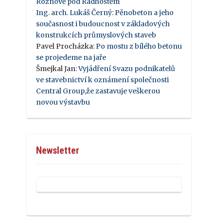
Rožnově pod Radhoštěm
Ing. arch. Lukáš Černý
:
Pěnobeton a jeho
současnost i budoucnost v základových
konstrukcích průmyslových staveb
Pavel Procházka
:
Po mostu z bílého betonu
se projedeme na jaře
Šmejkal Jan
:
Vyjádření Svazu podnikatelů
ve stavebnictví k oznámení společnosti
Central Group,že zastavuje veškerou
novou výstavbu
Newsletter