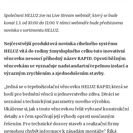
Společnost HELUZ zve na Live Stream webinář, který se bude
konat 1.3. od 10:00 do 11:00. V rámci webináře bude představena
novinka v sortimentu HELUZ.
Nejčerstvější produktová novinka cihelného systému
HELUZ vítá do rodiny Smysluplného celku tuto inovativní
věncovku nesoucí příhodný název RAPID. Oproti běžným
věncovkám se vyznačuje nadstandartní tepelnou izolací a
výrazným zrychlením a zjednodušením stavby.
„Jedná se o tepelněizolační věncovku HELUZ RAPID, která se
hodí pro bednění věnců u jednovrstvého zdiva. Diváci se
seznámí s technickými parametry nového výrobku.
Ukážeme si, jak s touto věncovkou řešit vybrané konstrukční
detaily a v čem spočívají její výhody oproti současným
řešením. Pro technické dozory staveb a realizační firmy
nemohou chybět informace k zásadám montáže.“ Říká