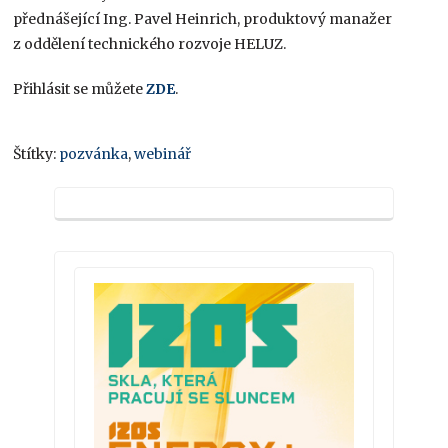
přednášející Ing. Pavel Heinrich, produktový manažer
z oddělení technického rozvoje HELUZ.
Přihlásit se můžete
ZDE
.
Štítky:
pozvánka
,
webinář