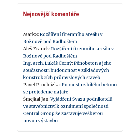
Nejnovější komentáře
Mark8
:
Rozšíření firemního areálu v
Rožnově pod Radhoštěm
Aleš Franek
:
Rozšíření firemního areálu v
Rožnově pod Radhoštěm
Ing. arch. Lukáš Černý
:
Pěnobeton a jeho
současnost i budoucnost v základových
konstrukcích průmyslových staveb
Pavel Procházka
:
Po mostu z bílého betonu
se projedeme na jaře
Šmejkal Jan
:
Vyjádření Svazu podnikatelů
ve stavebnictví k oznámení společnosti
Central Group,že zastavuje veškerou
novou výstavbu