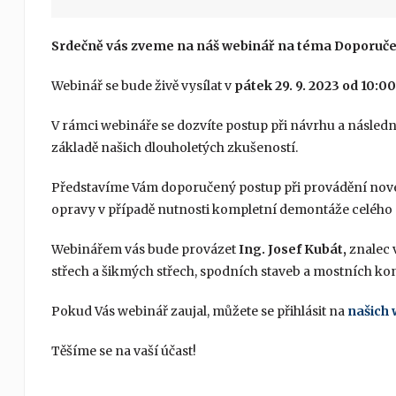
Srd
ečně vás zveme na náš webinář na téma Doporučen
Webinář se bude živě vysílat v
pátek 29. 9. 2023 od 10:00
V rámci webináře se dozvíte postup při návrhu a následn
základě našich dlouholetých zkušeností.
Představíme Vám doporučený postup při provádění nové 
opravy v případě nutnosti kompletní demontáže celého s
Webinářem vás bude provázet
Ing. Josef Kubát,
znalec 
střech a šikmých střech, spodních staveb a mostních ko
Pokud Vás webinář zaujal, můžete se přihlásit na
našich
Těšíme se na vaší účast!