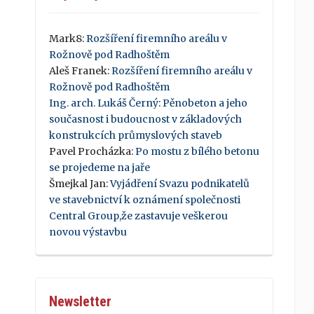
Mark8
:
Rozšíření firemního areálu v
Rožnově pod Radhoštěm
Aleš Franek
:
Rozšíření firemního areálu v
Rožnově pod Radhoštěm
Ing. arch. Lukáš Černý
:
Pěnobeton a jeho
současnost i budoucnost v základových
konstrukcích průmyslových staveb
Pavel Procházka
:
Po mostu z bílého betonu
se projedeme na jaře
Šmejkal Jan
:
Vyjádření Svazu podnikatelů
ve stavebnictví k oznámení společnosti
Central Group,že zastavuje veškerou
novou výstavbu
Newsletter