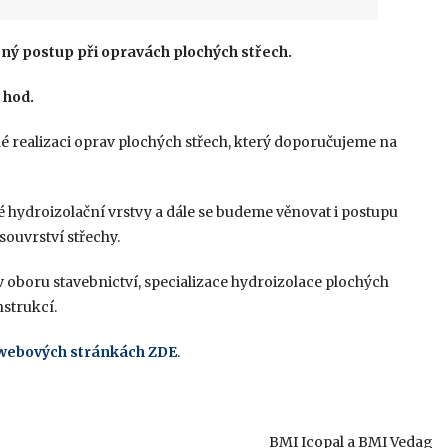
ý postup při opravách plochých střech.
 hod.
é realizaci oprav plochých střech, který doporučujeme na
hydroizolační vrstvy a dále se budeme věnovat i postupu
ouvrství střechy.
v oboru stavebnictví, specializace hydroizolace plochých
nstrukcí.
 webových stránkách ZDE
.
BMI Icopal a BMI Vedag