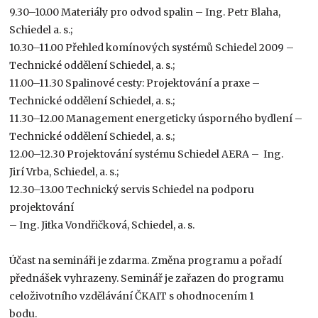
9.30–10.00 Materiály pro odvod spalin – Ing. Petr Blaha,
Schiedel a. s.;
10.30–11.00 Přehled komínových systémů Schiedel 2009 –
Technické oddělení Schiedel, a. s.;
11.00–11.30 Spalinové cesty: Projektování a praxe –
Technické oddělení Schiedel, a. s.;
11.30–12.00 Management energeticky úsporného bydlení –
Technické oddělení Schiedel, a. s.;
12.00–12.30 Projektování systému Schiedel AERA – Ing.
Jirí Vrba, Schiedel, a. s.;
12.30–13.00 Technický servis Schiedel na podporu
projektování
– Ing. Jitka Vondřičková, Schiedel, a. s.
Účast na semináři je zdarma. Změna programu a pořadí
přednášek vyhrazeny. Seminář je zařazen do programu
celoživotního vzdělávání ČKAIT s ohodnocením 1
bodu.