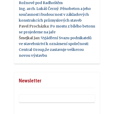
Rožnově pod Radhoštěm
Ing. arch. Lukáš Černý
:
Pěnobeton a jeho
současnost i budoucnost v základových
konstrukcích průmyslových staveb
Pavel Procházka
:
Po mostu z bílého betonu
se projedeme na jaře
Šmejkal Jan
:
Vyjádření Svazu podnikatelů
ve stavebnictví k oznámení společnosti
Central Group,že zastavuje veškerou
novou výstavbu
Newsletter